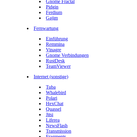
Gnome Fractal
Pidgin
Ferdium
Gajim
Fernwartung
Einführung
Remmina
Vinagre
Gnome Verbindungen
RustDesk
TeamViewer
Internet (sonstige)
Tuba
Whalebird
Polari
HexChat
Quassel
Jitsi
Liferea
NewsFlash
Transmission
Fragments