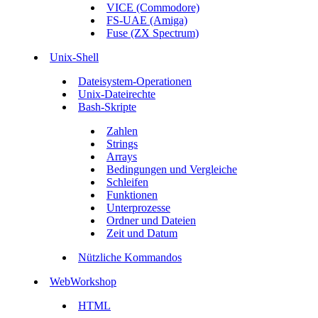
VICE (Commodore)
FS-UAE (Amiga)
Fuse (ZX Spectrum)
Unix-Shell
Dateisystem-Operationen
Unix-Dateirechte
Bash-Skripte
Zahlen
Strings
Arrays
Bedingungen und Vergleiche
Schleifen
Funktionen
Unterprozesse
Ordner und Dateien
Zeit und Datum
Nützliche Kommandos
WebWorkshop
HTML