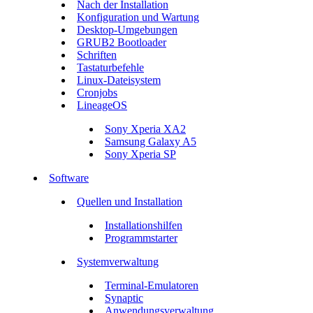
Nach der Installation
Konfiguration und Wartung
Desktop-Umgebungen
GRUB2 Bootloader
Schriften
Tastaturbefehle
Linux-Dateisystem
Cronjobs
LineageOS
Sony Xperia XA2
Samsung Galaxy A5
Sony Xperia SP
Software
Quellen und Installation
Installationshilfen
Programmstarter
Systemverwaltung
Terminal-Emulatoren
Synaptic
Anwendungsverwaltung