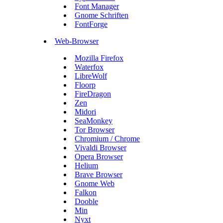
Font Manager
Gnome Schriften
FontForge
Web-Browser
Mozilla Firefox
Waterfox
LibreWolf
Floorp
FireDragon
Zen
Midori
SeaMonkey
Tor Browser
Chromium / Chrome
Vivaldi Browser
Opera Browser
Helium
Brave Browser
Gnome Web
Falkon
Dooble
Min
Nyxt