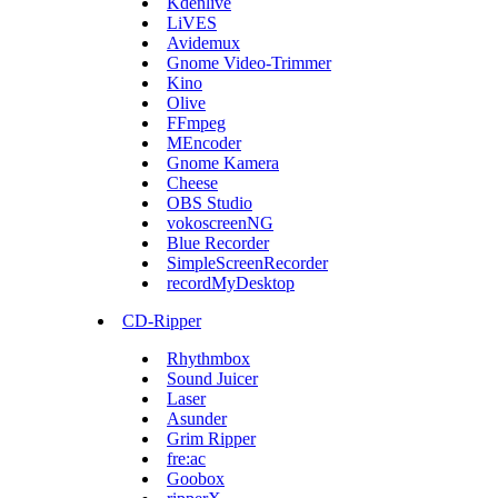
Kdenlive
LiVES
Avidemux
Gnome Video-Trimmer
Kino
Olive
FFmpeg
MEncoder
Gnome Kamera
Cheese
OBS Studio
vokoscreenNG
Blue Recorder
SimpleScreenRecorder
recordMyDesktop
CD-Ripper
Rhythmbox
Sound Juicer
Laser
Asunder
Grim Ripper
fre:ac
Goobox