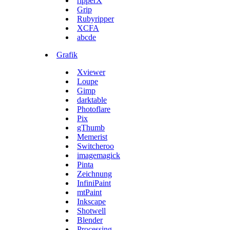
ripperX
Grip
Rubyripper
XCFA
abcde
Grafik
Xviewer
Loupe
Gimp
darktable
Photoflare
Pix
gThumb
Memerist
Switcheroo
imagemagick
Pinta
Zeichnung
InfiniPaint
mtPaint
Inkscape
Shotwell
Blender
Processing