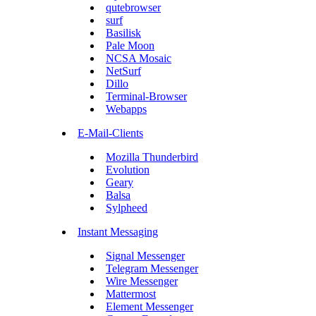
qutebrowser
surf
Basilisk
Pale Moon
NCSA Mosaic
NetSurf
Dillo
Terminal-Browser
Webapps
E-Mail-Clients
Mozilla Thunderbird
Evolution
Geary
Balsa
Sylpheed
Instant Messaging
Signal Messenger
Telegram Messenger
Wire Messenger
Mattermost
Element Messenger