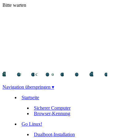
Bitte warten
decocode
decocode
deco
Navigation überspringen ▾
Startseite
Sicherer Computer
Browser-Kennung
Go Linux!
Dualboot-Installation