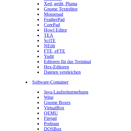
Xed, gedit, Pluma
Gnome Texteditor
Mousepad
FeatherPad
CorePad
Howl Editor
TEA
SciTE
NEdit
FTE, eFTE
Yudit
Editoren für das Terminal
Hex-Editoren
Dateien vergleichen
Software-Container
Java-Laufzeitumgebung
Wine
Gnome Boxes
VirtualBox
QEMU
Firejail
Podman
DOSBox