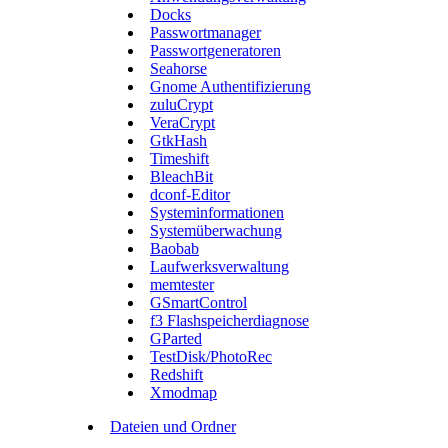
Docks
Passwortmanager
Passwortgeneratoren
Seahorse
Gnome Authentifizierung
zuluCrypt
VeraCrypt
GtkHash
Timeshift
BleachBit
dconf-Editor
Systeminformationen
Systemüberwachung
Baobab
Laufwerksverwaltung
memtester
GSmartControl
f3 Flashspeicherdiagnose
GParted
TestDisk/PhotoRec
Redshift
Xmodmap
Dateien und Ordner