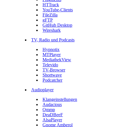
HTTrack
YouTube-Clients
FileZilla
gFTP
GitHub Desktop
Wireshark
TV, Radio und Podcasts
Hypnotix
MTPlayer
MediathekView
Televido
TV-Browser
Shortwave
Podcatcher
Audioplayer
Klangeinstellungen
Audacious
Qmmp
DeaDBeeF
AlsaPlayer
Gnome Amberol