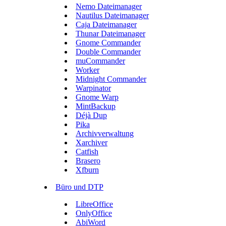
Nemo Dateimanager
Nautilus Dateimanager
Caja Dateimanager
Thunar Dateimanager
Gnome Commander
Double Commander
muCommander
Worker
Midnight Commander
Warpinator
Gnome Warp
MintBackup
Déjà Dup
Pika
Archivverwaltung
Xarchiver
Catfish
Brasero
Xfburn
Büro und DTP
LibreOffice
OnlyOffice
AbiWord