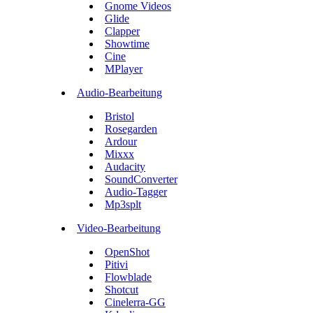
Gnome Videos
Glide
Clapper
Showtime
Cine
MPlayer
Audio-Bearbeitung
Bristol
Rosegarden
Ardour
Mixxx
Audacity
SoundConverter
Audio-Tagger
Mp3splt
Video-Bearbeitung
OpenShot
Pitivi
Flowblade
Shotcut
Cinelerra-GG