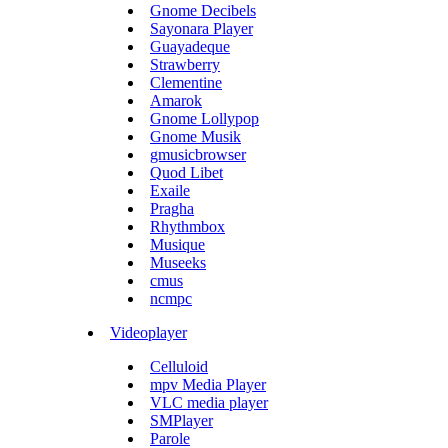
Gnome Decibels
Sayonara Player
Guayadeque
Strawberry
Clementine
Amarok
Gnome Lollypop
Gnome Musik
gmusicbrowser
Quod Libet
Exaile
Pragha
Rhythmbox
Musique
Museeks
cmus
ncmpc
Videoplayer
Celluloid
mpv Media Player
VLC media player
SMPlayer
Parole