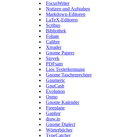
FocusWriter
Notizen und Aufgaben
Markdown-Editoren
LaTeX-Editoren
Scribus
Bibliothek
Foliate
Calibre
Xreader
Gnome Papers
Sioyek
PDFsam
Lios Texterkennung
Gnome Taschenrechner
Gnumeric
GnuCash
Evolution
Osmo
Gnome Kalender
Freeplane
Gaphor
draw.io
Gnome Dialect
Wörterbücher
TypeCatcher