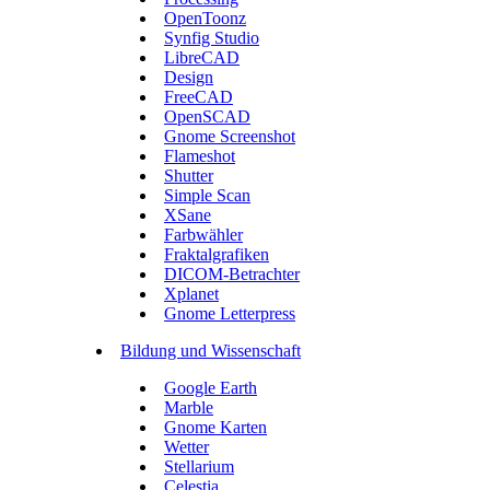
OpenToonz
Synfig Studio
LibreCAD
Design
FreeCAD
OpenSCAD
Gnome Screenshot
Flameshot
Shutter
Simple Scan
XSane
Farbwähler
Fraktalgrafiken
DICOM-Betrachter
Xplanet
Gnome Letterpress
Bildung und Wissenschaft
Google Earth
Marble
Gnome Karten
Wetter
Stellarium
Celestia