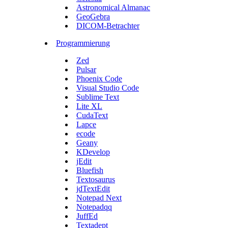
Astronomical Almanac
GeoGebra
DICOM-Betrachter
Programmierung
Zed
Pulsar
Phoenix Code
Visual Studio Code
Sublime Text
Lite XL
CudaText
Lapce
ecode
Geany
KDevelop
jEdit
Bluefish
Textosaurus
jdTextEdit
Notepad Next
Notepadqq
JuffEd
Textadept