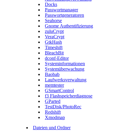
Docks
Passwortmanager
Passwortgeneratoren
Seahorse
Gnome Authentifizierung
zuluCrypt
VeraCrypt
GtkHash
Timeshift
BleachBit
dconf-Editor
Systeminformationen
Systemüberwachung
Baobab
Laufwerksverwaltung
memtester
GSmartControl
f3 Flashspeicherdiagnose
GParted
TestDisk/PhotoRec
Redshift
Xmodmap
Dateien und Ordner