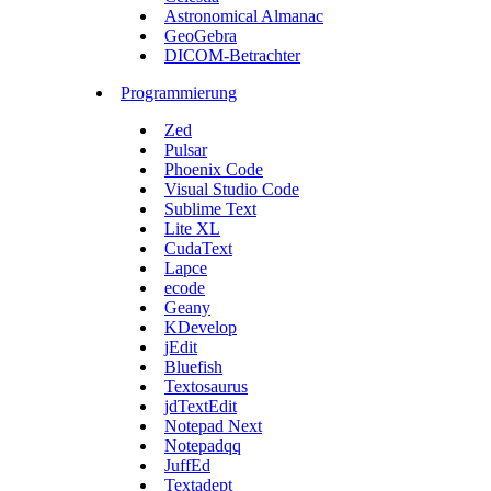
Astronomical Almanac
GeoGebra
DICOM-Betrachter
Programmierung
Zed
Pulsar
Phoenix Code
Visual Studio Code
Sublime Text
Lite XL
CudaText
Lapce
ecode
Geany
KDevelop
jEdit
Bluefish
Textosaurus
jdTextEdit
Notepad Next
Notepadqq
JuffEd
Textadept