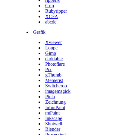
ripperX
Grip
Rubyripper
XCFA
abcde
Grafik
Xviewer
Loupe
Gimp
darktable
Photoflare
Pix
gThumb
Memerist
Switcheroo
imagemagick
Pinta
Zeichnung
InfiniPaint
mtPaint
Inkscape
Shotwell
Blender
Processing