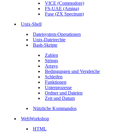
VICE (Commodore)
FS-UAE (Amiga)
Fuse (ZX Spectrum)
Unix-Shell
Dateisystem-Operationen
Unix-Dateirechte
Bash-Skripte
Zahlen
Strings
Arrays
Bedingungen und Vergleiche
Schleifen
Funktionen
Unterprozesse
Ordner und Dateien
Zeit und Datum
Nützliche Kommandos
WebWorkshop
HTML