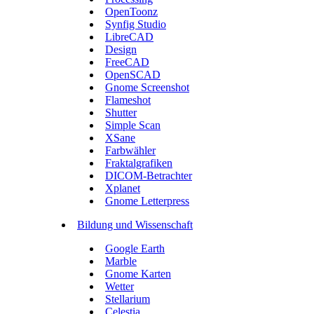
OpenToonz
Synfig Studio
LibreCAD
Design
FreeCAD
OpenSCAD
Gnome Screenshot
Flameshot
Shutter
Simple Scan
XSane
Farbwähler
Fraktalgrafiken
DICOM-Betrachter
Xplanet
Gnome Letterpress
Bildung und Wissenschaft
Google Earth
Marble
Gnome Karten
Wetter
Stellarium
Celestia