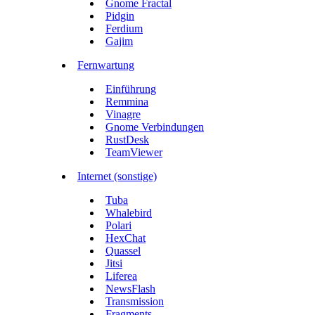
Gnome Fractal
Pidgin
Ferdium
Gajim
Fernwartung
Einführung
Remmina
Vinagre
Gnome Verbindungen
RustDesk
TeamViewer
Internet (sonstige)
Tuba
Whalebird
Polari
HexChat
Quassel
Jitsi
Liferea
NewsFlash
Transmission
Fragments