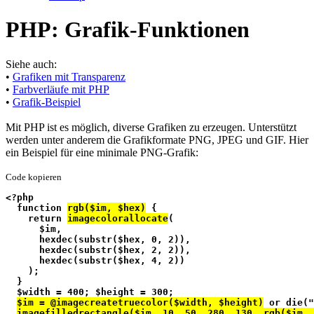
PHP: Grafik-Funktionen
Siehe auch:
•
Grafiken mit Transparenz
•
Farbverläufe mit PHP
•
Grafik-Beispiel
Mit PHP ist es möglich, diverse Grafiken zu erzeugen. Unterstützt
werden unter anderem die Grafikformate PNG, JPEG und GIF. Hier
ein Beispiel für eine minimale PNG-Grafik:
Code kopieren
<?php
  function 
rgb($im, $hex)
 {
    return 
imagecolorallocate
(
      $im,
      hexdec(substr($hex, 0, 2)),
      hexdec(substr($hex, 2, 2)),
      hexdec(substr($hex, 4, 2))
    );
  }
  $width = 400; $height = 300;
$im = @imagecreatetruecolor($width, $height)
 or die("
imagefilledrectangle($im, 10, 50, 280, 130, rgb($im, 