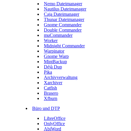
Nemo Dateimanager
Nautilus Dateimanager
Caja Dateimanager
Thunar Dateimanager
Gnome Commander
Double Commander
muCommander
Worker
Midnight Commander
Warpinator
Gnome Warp
MintBackup
Déjà Dup
Pika
Archivverwaltung
Xarchiver
Catfish
Brasero
Xfburn
Büro und DTP
LibreOffice
OnlyOffice
AbiWord