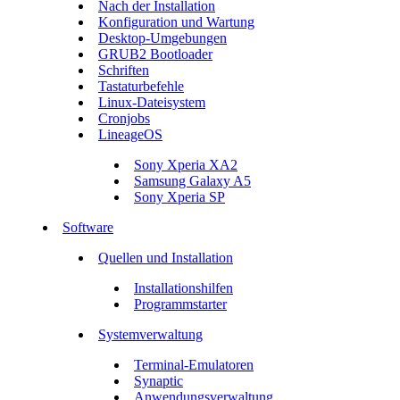
Nach der Installation
Konfiguration und Wartung
Desktop-Umgebungen
GRUB2 Bootloader
Schriften
Tastaturbefehle
Linux-Dateisystem
Cronjobs
LineageOS
Sony Xperia XA2
Samsung Galaxy A5
Sony Xperia SP
Software
Quellen und Installation
Installationshilfen
Programmstarter
Systemverwaltung
Terminal-Emulatoren
Synaptic
Anwendungsverwaltung