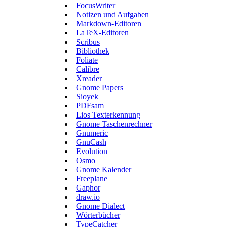
FocusWriter
Notizen und Aufgaben
Markdown-Editoren
LaTeX-Editoren
Scribus
Bibliothek
Foliate
Calibre
Xreader
Gnome Papers
Sioyek
PDFsam
Lios Texterkennung
Gnome Taschenrechner
Gnumeric
GnuCash
Evolution
Osmo
Gnome Kalender
Freeplane
Gaphor
draw.io
Gnome Dialect
Wörterbücher
TypeCatcher