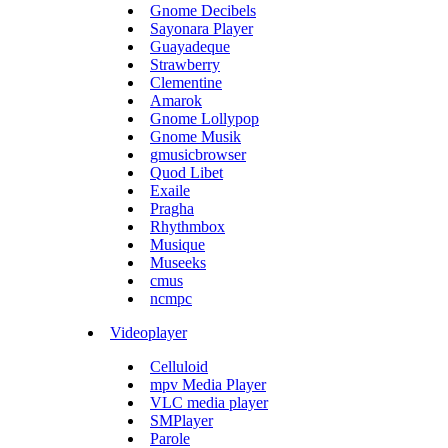
Gnome Decibels
Sayonara Player
Guayadeque
Strawberry
Clementine
Amarok
Gnome Lollypop
Gnome Musik
gmusicbrowser
Quod Libet
Exaile
Pragha
Rhythmbox
Musique
Museeks
cmus
ncmpc
Videoplayer
Celluloid
mpv Media Player
VLC media player
SMPlayer
Parole