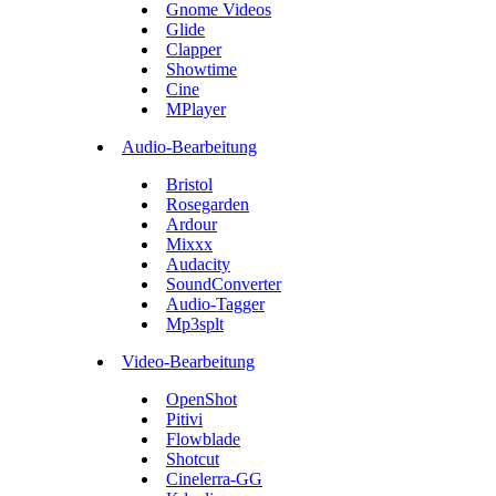
Gnome Videos
Glide
Clapper
Showtime
Cine
MPlayer
Audio-Bearbeitung
Bristol
Rosegarden
Ardour
Mixxx
Audacity
SoundConverter
Audio-Tagger
Mp3splt
Video-Bearbeitung
OpenShot
Pitivi
Flowblade
Shotcut
Cinelerra-GG