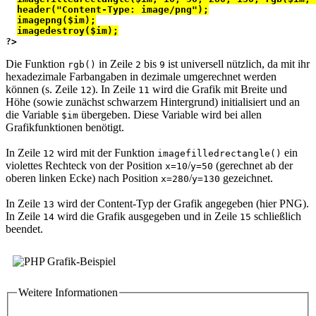
header("Content-Type: image/png");
imagepng($im);
imagedestroy($im);
?>
Die Funktion
in Zeile
bis
ist universell nützlich, da mit ihr
rgb()
2
9
hexadezimale Farbangaben in dezimale umgerechnet werden
können (s. Zeile
). In Zeile
wird die Grafik mit Breite und
12
11
Höhe (sowie zunächst schwarzem Hintergrund) initialisiert und an
die Variable
übergeben. Diese Variable wird bei allen
$im
Grafikfunktionen benötigt.
In Zeile
wird mit der Funktion
ein
12
imagefilledrectangle()
violettes Rechteck von der Position
/
(gerechnet ab der
x=10
y=50
oberen linken Ecke) nach Position
/
gezeichnet.
x=280
y=130
In Zeile
wird der Content-Typ der Grafik angegeben (hier PNG).
13
In Zeile
wird die Grafik ausgegeben und in Zeile
schließlich
14
15
beendet.
Weitere Informationen