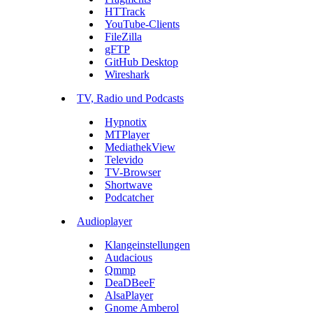
HTTrack
YouTube-Clients
FileZilla
gFTP
GitHub Desktop
Wireshark
TV, Radio und Podcasts
Hypnotix
MTPlayer
MediathekView
Televido
TV-Browser
Shortwave
Podcatcher
Audioplayer
Klangeinstellungen
Audacious
Qmmp
DeaDBeeF
AlsaPlayer
Gnome Amberol