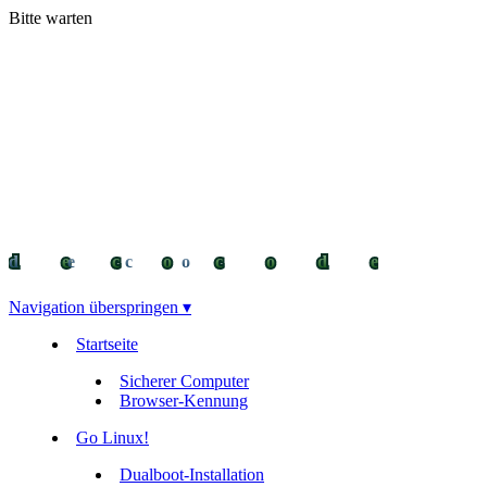
Bitte warten
decocode
decocode
deco
Navigation überspringen ▾
Startseite
Sicherer Computer
Browser-Kennung
Go Linux!
Dualboot-Installation