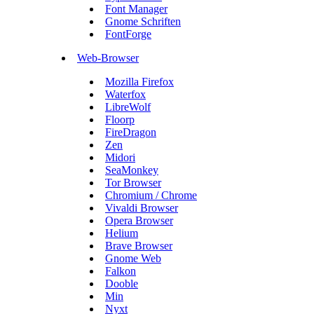
Font Manager
Gnome Schriften
FontForge
Web-Browser
Mozilla Firefox
Waterfox
LibreWolf
Floorp
FireDragon
Zen
Midori
SeaMonkey
Tor Browser
Chromium / Chrome
Vivaldi Browser
Opera Browser
Helium
Brave Browser
Gnome Web
Falkon
Dooble
Min
Nyxt