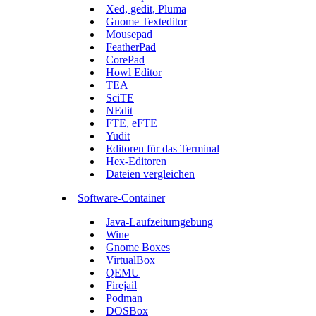
Xed, gedit, Pluma
Gnome Texteditor
Mousepad
FeatherPad
CorePad
Howl Editor
TEA
SciTE
NEdit
FTE, eFTE
Yudit
Editoren für das Terminal
Hex-Editoren
Dateien vergleichen
Software-Container
Java-Laufzeitumgebung
Wine
Gnome Boxes
VirtualBox
QEMU
Firejail
Podman
DOSBox