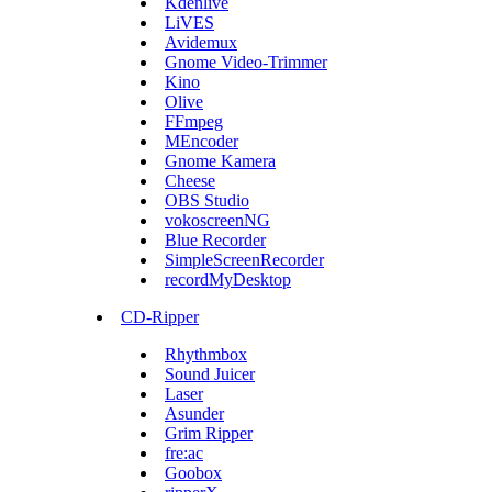
Kdenlive
LiVES
Avidemux
Gnome Video-Trimmer
Kino
Olive
FFmpeg
MEncoder
Gnome Kamera
Cheese
OBS Studio
vokoscreenNG
Blue Recorder
SimpleScreenRecorder
recordMyDesktop
CD-Ripper
Rhythmbox
Sound Juicer
Laser
Asunder
Grim Ripper
fre:ac
Goobox