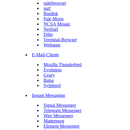
qutebrowser
surf
Basilisk
Pale Moon
NCSA Mosaic
NetSurf
Dillo
Terminal-Browser
Webapps
E-Mail-Clients
Mozilla Thunderbird
Evolution
Geary
Balsa
Sylpheed
Instant Messaging
Signal Messenger
Telegram Messenger
Wire Messenger
Mattermost
Element Messenger