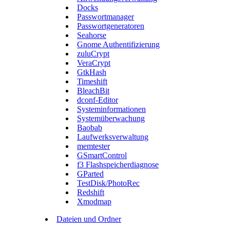
Docks
Passwortmanager
Passwortgeneratoren
Seahorse
Gnome Authentifizierung
zuluCrypt
VeraCrypt
GtkHash
Timeshift
BleachBit
dconf-Editor
Systeminformationen
Systemüberwachung
Baobab
Laufwerksverwaltung
memtester
GSmartControl
f3 Flashspeicherdiagnose
GParted
TestDisk/PhotoRec
Redshift
Xmodmap
Dateien und Ordner