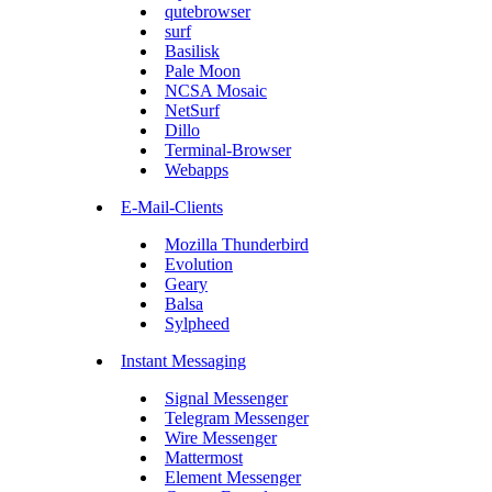
qutebrowser
surf
Basilisk
Pale Moon
NCSA Mosaic
NetSurf
Dillo
Terminal-Browser
Webapps
E-Mail-Clients
Mozilla Thunderbird
Evolution
Geary
Balsa
Sylpheed
Instant Messaging
Signal Messenger
Telegram Messenger
Wire Messenger
Mattermost
Element Messenger