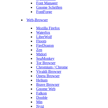
Font Manager
Gnome Schriften
FontForge
Web-Browser
Mozilla Firefox
Waterfox
LibreWolf
Floorp
FireDragon
Zen
Midori
SeaMonkey
Tor Browser
Chromium / Chrome
Vivaldi Browser
Opera Browser
Helium
Brave Browser
Gnome Web
Falkon
Dooble
Min
Nyxt