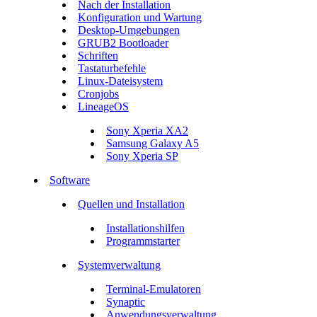
Nach der Installation
Konfiguration und Wartung
Desktop-Umgebungen
GRUB2 Bootloader
Schriften
Tastaturbefehle
Linux-Dateisystem
Cronjobs
LineageOS
Sony Xperia XA2
Samsung Galaxy A5
Sony Xperia SP
Software
Quellen und Installation
Installationshilfen
Programmstarter
Systemverwaltung
Terminal-Emulatoren
Synaptic
Anwendungsverwaltung