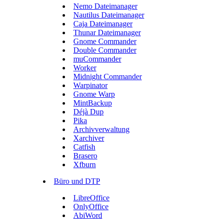
Nemo Dateimanager
Nautilus Dateimanager
Caja Dateimanager
Thunar Dateimanager
Gnome Commander
Double Commander
muCommander
Worker
Midnight Commander
Warpinator
Gnome Warp
MintBackup
Déjà Dup
Pika
Archivverwaltung
Xarchiver
Catfish
Brasero
Xfburn
Büro und DTP
LibreOffice
OnlyOffice
AbiWord