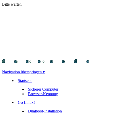
Bitte warten
decocode
decocode
deco
Navigation überspringen ▾
Startseite
Sicherer Computer
Browser-Kennung
Go Linux!
Dualboot-Installation