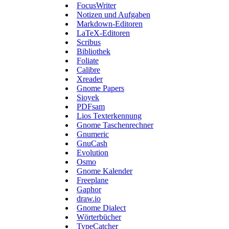
FocusWriter
Notizen und Aufgaben
Markdown-Editoren
LaTeX-Editoren
Scribus
Bibliothek
Foliate
Calibre
Xreader
Gnome Papers
Sioyek
PDFsam
Lios Texterkennung
Gnome Taschenrechner
Gnumeric
GnuCash
Evolution
Osmo
Gnome Kalender
Freeplane
Gaphor
draw.io
Gnome Dialect
Wörterbücher
TypeCatcher