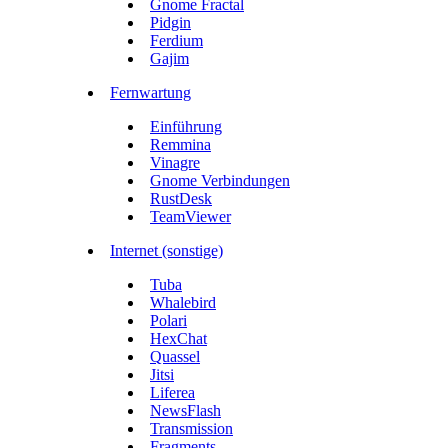
Gnome Fractal
Pidgin
Ferdium
Gajim
Fernwartung
Einführung
Remmina
Vinagre
Gnome Verbindungen
RustDesk
TeamViewer
Internet (sonstige)
Tuba
Whalebird
Polari
HexChat
Quassel
Jitsi
Liferea
NewsFlash
Transmission
Fragments