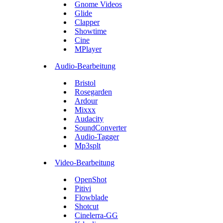
Gnome Videos
Glide
Clapper
Showtime
Cine
MPlayer
Audio-Bearbeitung
Bristol
Rosegarden
Ardour
Mixxx
Audacity
SoundConverter
Audio-Tagger
Mp3splt
Video-Bearbeitung
OpenShot
Pitivi
Flowblade
Shotcut
Cinelerra-GG