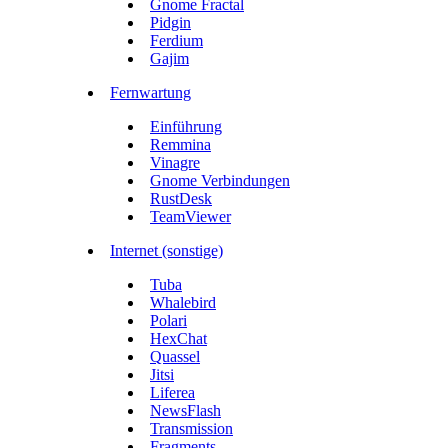
Gnome Fractal
Pidgin
Ferdium
Gajim
Fernwartung
Einführung
Remmina
Vinagre
Gnome Verbindungen
RustDesk
TeamViewer
Internet (sonstige)
Tuba
Whalebird
Polari
HexChat
Quassel
Jitsi
Liferea
NewsFlash
Transmission
Fragments