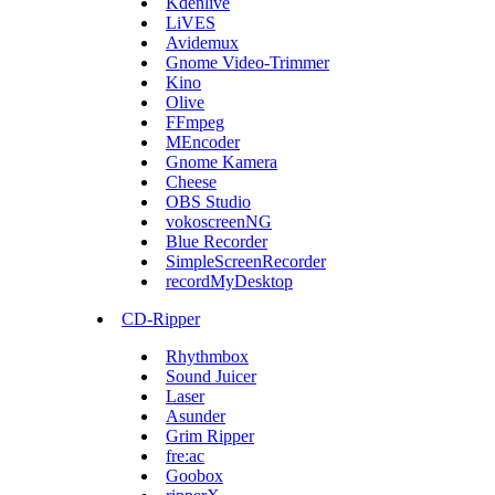
Kdenlive
LiVES
Avidemux
Gnome Video-Trimmer
Kino
Olive
FFmpeg
MEncoder
Gnome Kamera
Cheese
OBS Studio
vokoscreenNG
Blue Recorder
SimpleScreenRecorder
recordMyDesktop
CD-Ripper
Rhythmbox
Sound Juicer
Laser
Asunder
Grim Ripper
fre:ac
Goobox