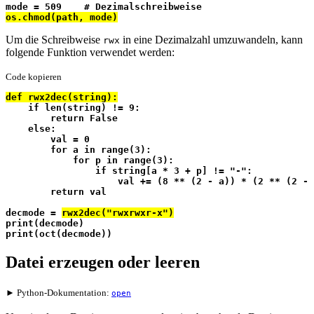
mode = 509    # Dezimalschreibweise
os.chmod(path, mode)
Um die Schreibweise
in eine Dezimalzahl umzuwandeln, kann
rwx
folgende Funktion verwendet werden:
Code kopieren
def rwx2dec(string):
    if len(string) != 9:
        return False
    else:
        val = 0
        for a in range(3):
            for p in range(3):
                if string[a * 3 + p] != "-":
                    val += (8 ** (2 - a)) * (2 ** (2 - 
        return val
decmode = 
rwx2dec("rwxrwxr-x")
print(decmode)
print(oct(decmode))
Datei erzeugen oder leeren
► Python-Dokumentation:
open