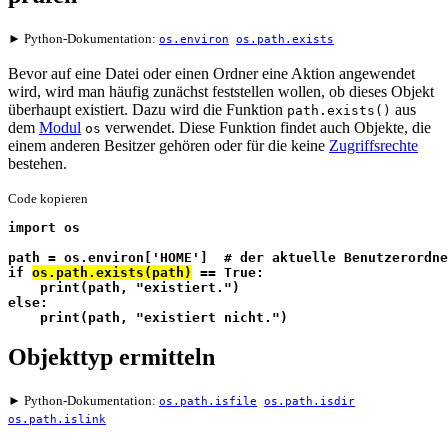
► Python-Dokumentation:
os.environ
os.path.exists
Bevor auf eine Datei oder einen Ordner eine Aktion angewendet
wird, wird man häufig zunächst feststellen wollen, ob dieses Objekt
überhaupt existiert. Dazu wird die Funktion
aus
path.exists()
dem
Modul
verwendet. Diese Funktion findet auch Objekte, die
os
einem anderen Besitzer gehören oder für die keine
Zugriffsrechte
bestehen.
Code kopieren
import os
path = os.environ['HOME']  # der aktuelle Benutzerordne
if 
os.path.exists(path)
 == True:
    print(path, "existiert.")
else:
    print(path, "existiert nicht.")
Objekttyp ermitteln
► Python-Dokumentation:
os.path.isfile
os.path.isdir
os.path.islink