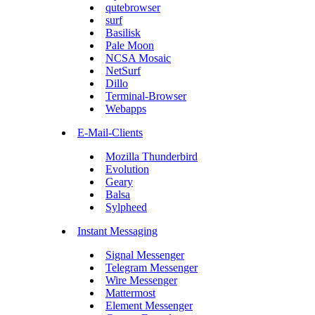
qutebrowser
surf
Basilisk
Pale Moon
NCSA Mosaic
NetSurf
Dillo
Terminal-Browser
Webapps
E-Mail-Clients
Mozilla Thunderbird
Evolution
Geary
Balsa
Sylpheed
Instant Messaging
Signal Messenger
Telegram Messenger
Wire Messenger
Mattermost
Element Messenger