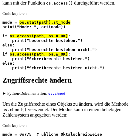
kann mit der Funktion
durchgeführt werden.
os.access()
Code kopieren
mode = 
os.stat(path).st_mode
print("Mode: ", oct(mode))
if 
os.access(path, os.R_OK)
:
    print("Leserechte bestehen.")
else:
    print("Leserechte bestehen nicht.")
if 
os.access(path, os.W_OK)
:
    print("Schreibrechte bestehen.")
else:
    print("Schreibrechte bestehen nicht.")
Zugriffsrechte ändern
► Python-Dokumentation:
os.chmod
Um die Zugriffsrechte eines Objekts zu ändern, wird die Methode
verwendet. Der Modus kann in einem beliebigen
os.chmod()
Zahlensystem angegeben werden:
Code kopieren
mode = 0o775  # übliche Oktalschreibweise