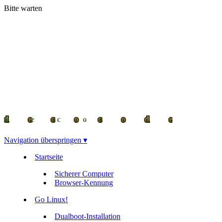
Bitte warten
decocode
decocode
deco
Navigation überspringen ▾
Startseite
Sicherer Computer
Browser-Kennung
Go Linux!
Dualboot-Installation