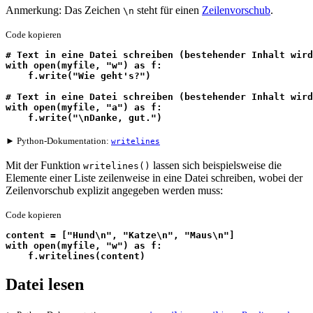
Anmerkung: Das Zeichen
steht für einen
Zeilenvorschub
.
\n
Code kopieren
# Text in eine Datei schreiben (bestehender Inhalt wird
with open(myfile, "w") as f:
    f.write("Wie geht's?")
# Text in eine Datei schreiben (bestehender Inhalt wird
with open(myfile, "a") as f:
    f.write("\nDanke, gut.")
► Python-Dokumentation:
writelines
Mit der Funktion
lassen sich beispielsweise die
writelines()
Elemente einer Liste zeilenweise in eine Datei schreiben, wobei der
Zeilenvorschub explizit angegeben werden muss:
Code kopieren
content = ["Hund\n", "Katze\n", "Maus\n"]
with open(myfile, "w") as f:
    f.writelines(content)
Datei lesen