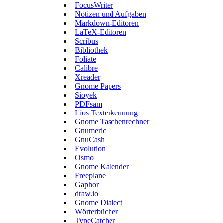
FocusWriter
Notizen und Aufgaben
Markdown-Editoren
LaTeX-Editoren
Scribus
Bibliothek
Foliate
Calibre
Xreader
Gnome Papers
Sioyek
PDFsam
Lios Texterkennung
Gnome Taschenrechner
Gnumeric
GnuCash
Evolution
Osmo
Gnome Kalender
Freeplane
Gaphor
draw.io
Gnome Dialect
Wörterbücher
TypeCatcher