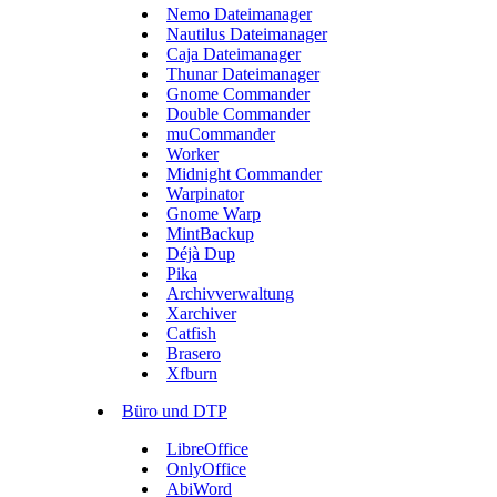
Nemo Dateimanager
Nautilus Dateimanager
Caja Dateimanager
Thunar Dateimanager
Gnome Commander
Double Commander
muCommander
Worker
Midnight Commander
Warpinator
Gnome Warp
MintBackup
Déjà Dup
Pika
Archivverwaltung
Xarchiver
Catfish
Brasero
Xfburn
Büro und DTP
LibreOffice
OnlyOffice
AbiWord