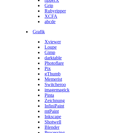
ripperX
Grip
Rubyripper
XCFA
abcde
Grafik
Xviewer
Loupe
Gimp
darktable
Photoflare
Pix
gThumb
Memerist
Switcheroo
imagemagick
Pinta
Zeichnung
InfiniPaint
mtPaint
Inkscape
Shotwell
Blender
Processing