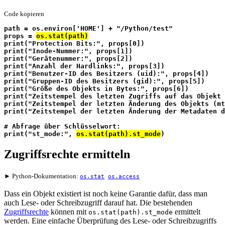
Code kopieren
path = os.environ['HOME'] + "/Python/test"
props = 
os.stat(path)
print("Protection Bits:", props[0])
print("Inode-Nummer:", props[1])
print("Gerätenummer:", props[2])
print("Anzahl der Hardlinks:", props[3])
print("Benutzer-ID des Besitzers (uid):", props[4])
print("Gruppen-ID des Besitzers (gid):", props[5])
print("Größe des Objekts in Bytes:", props[6])
print("Zeitstempel des letzten Zugriffs auf das Objekt
print("Zeitstempel der letzten Änderung des Objekts (mt
print("Zeitstempel der letzten Änderung der Metadaten d
# Abfrage über Schlüsselwort:
print("st_mode:", 
os.stat(path).st_mode
)
Zugriffsrechte ermitteln
► Python-Dokumentation:
os.stat
os.access
Dass ein Objekt existiert ist noch keine Garantie dafür, dass man
auch Lese- oder Schreibzugriff darauf hat. Die bestehenden
Zugriffsrechte
können mit
ermittelt
os.stat(path).st_mode
werden. Eine einfache Überprüfung des Lese- oder Schreibzugriffs