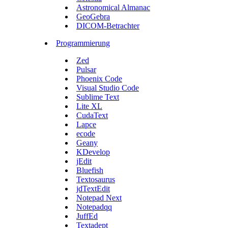
Astronomical Almanac
GeoGebra
DICOM-Betrachter
Programmierung
Zed
Pulsar
Phoenix Code
Visual Studio Code
Sublime Text
Lite XL
CudaText
Lapce
ecode
Geany
KDevelop
jEdit
Bluefish
Textosaurus
jdTextEdit
Notepad Next
Notepadqq
JuffEd
Textadept