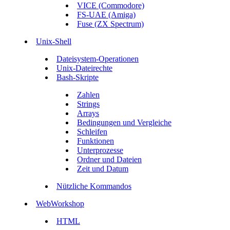
VICE (Commodore)
FS-UAE (Amiga)
Fuse (ZX Spectrum)
Unix-Shell
Dateisystem-Operationen
Unix-Dateirechte
Bash-Skripte
Zahlen
Strings
Arrays
Bedingungen und Vergleiche
Schleifen
Funktionen
Unterprozesse
Ordner und Dateien
Zeit und Datum
Nützliche Kommandos
WebWorkshop
HTML