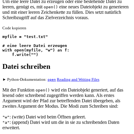
Um eine leere Datei zu erzeugen oder eine bestehende Datei zu
leeren, genügt es, mit
eine neues Dateiobjekt zu generieren
open()
und mit einer leeren Zeichenkette zu füllen. Dies setzt natürlich
Schreibzugriff auf das Zielverzeichnis voraus.
Code kopieren
myfile = "test.txt"
# eine leere Datei erzeugen
with open(myfile, "w") as f:
    f.write("")
Datei schreiben
► Python-Dokumentation:
Reading and Writing Files
open
Mit der Funktion
wird ein Dateiobjekt generiert, auf das
open()
lesend oder schreibend zugegriffen werden kann. Als erstes
Argument wird der Pfad zur betreffenden Datei übergeben, als
zweites Argument der Modus. Die Modi zum Schreiben sind:
: (
write
) Datei wird beim Öffnen geleert.
"w"
: (
append
) Datei wird um die in sie zu schreibenden Daten
"a"
erweitert.