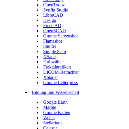
OpenToonz
Synfig Studio
LibreCAD
Design
FreeCAD
OpenSCAD
Gnome Screenshot
Flameshot
Shutter
Simple Scan
XSane
Farbwähler
Fraktalgrafiken
DICOM-Betrachter
Xplanet
Gnome Letterpress
Bildung und Wissenschaft
Google Earth
Marble
Gnome Karten
Wetter
Stellarium
Celestia