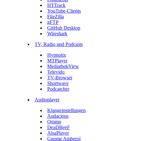
HTTrack
YouTube-Clients
FileZilla
gFTP
GitHub Desktop
Wireshark
TV, Radio und Podcasts
Hypnotix
MTPlayer
MediathekView
Televido
TV-Browser
Shortwave
Podcatcher
Audioplayer
Klangeinstellungen
Audacious
Qmmp
DeaDBeeF
AlsaPlayer
Gnome Amberol