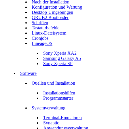
Nach der Installation
Konfiguration und Wartung
Desktop-Umgebungen
GRUB2 Bootloader
Schriften
Tastaturbefehle
Linux-Dateisystem
Cronjobs
LineageOS
Sony Xperia XA2
Samsung Galaxy A5
Sony Xperia SP
Software
Quellen und Installation
Installationshilfen
Programmstarter
Systemverwaltung
Terminal-Emulatoren
Synaptic
Anwendungsverwaltung