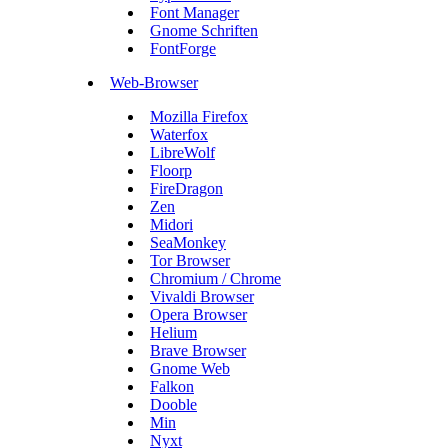
Font Manager
Gnome Schriften
FontForge
Web-Browser
Mozilla Firefox
Waterfox
LibreWolf
Floorp
FireDragon
Zen
Midori
SeaMonkey
Tor Browser
Chromium / Chrome
Vivaldi Browser
Opera Browser
Helium
Brave Browser
Gnome Web
Falkon
Dooble
Min
Nyxt