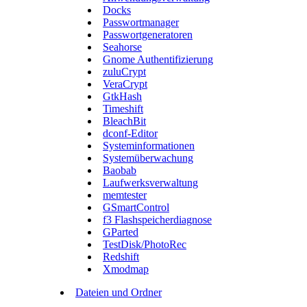
Docks
Passwortmanager
Passwortgeneratoren
Seahorse
Gnome Authentifizierung
zuluCrypt
VeraCrypt
GtkHash
Timeshift
BleachBit
dconf-Editor
Systeminformationen
Systemüberwachung
Baobab
Laufwerksverwaltung
memtester
GSmartControl
f3 Flashspeicherdiagnose
GParted
TestDisk/PhotoRec
Redshift
Xmodmap
Dateien und Ordner