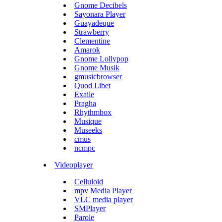
Gnome Decibels
Sayonara Player
Guayadeque
Strawberry
Clementine
Amarok
Gnome Lollypop
Gnome Musik
gmusicbrowser
Quod Libet
Exaile
Pragha
Rhythmbox
Musique
Museeks
cmus
ncmpc
Videoplayer
Celluloid
mpv Media Player
VLC media player
SMPlayer
Parole