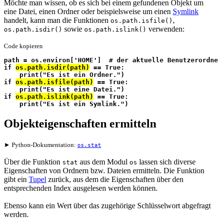
Möchte man wissen, ob es sich bei einem gefundenen Objekt um
eine Datei, einen Ordner oder beispielsweise um einen
Symlink
handelt, kann man die Funktionen
,
os.path.isfile()
sowie
verwenden:
os.path.isdir()
os.path.islink()
Code kopieren
path = os.environ['HOME']  # der aktuelle Benutzerordne
if 
os.path.isdir(path)
 == True:
    print("Es ist ein Ordner.")
if 
os.path.isfile(path)
 == True:
    print("Es ist eine Datei.")
if 
os.path.islink(path)
 == True:
    print("Es ist ein Symlink.")
Objekteigenschaften ermitteln
► Python-Dokumentation:
os.stat
Über die Funktion
aus dem Modul
lassen sich diverse
stat
os
Eigenschaften von Ordnern bzw. Dateien ermitteln. Die Funktion
gibt ein
Tupel
zurück, aus dem die Eigenschaften über den
entsprechenden Index ausgelesen werden können.
Ebenso kann ein Wert über das zugehörige Schlüsselwort abgefragt
werden.