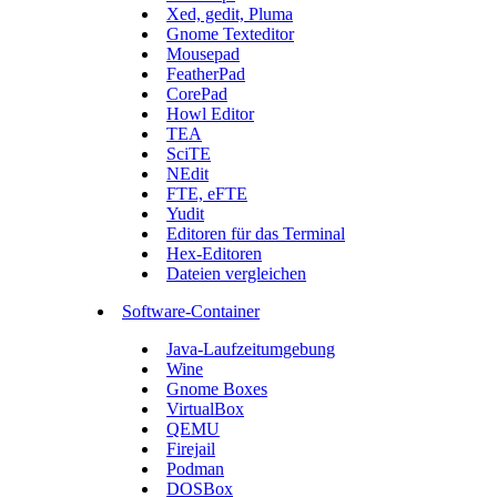
Xed, gedit, Pluma
Gnome Texteditor
Mousepad
FeatherPad
CorePad
Howl Editor
TEA
SciTE
NEdit
FTE, eFTE
Yudit
Editoren für das Terminal
Hex-Editoren
Dateien vergleichen
Software-Container
Java-Laufzeitumgebung
Wine
Gnome Boxes
VirtualBox
QEMU
Firejail
Podman
DOSBox