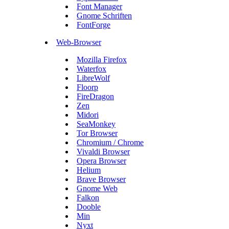
Font Manager
Gnome Schriften
FontForge
Web-Browser
Mozilla Firefox
Waterfox
LibreWolf
Floorp
FireDragon
Zen
Midori
SeaMonkey
Tor Browser
Chromium / Chrome
Vivaldi Browser
Opera Browser
Helium
Brave Browser
Gnome Web
Falkon
Dooble
Min
Nyxt