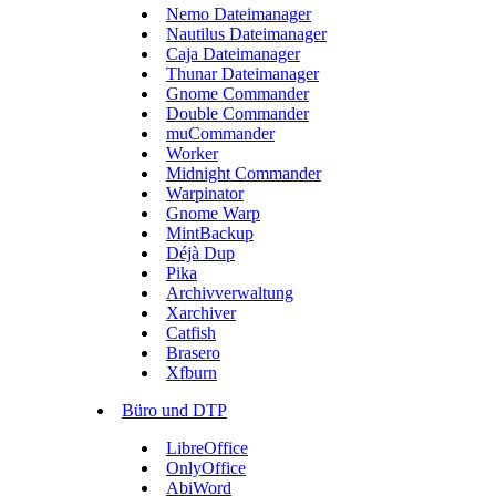
Nemo Dateimanager
Nautilus Dateimanager
Caja Dateimanager
Thunar Dateimanager
Gnome Commander
Double Commander
muCommander
Worker
Midnight Commander
Warpinator
Gnome Warp
MintBackup
Déjà Dup
Pika
Archivverwaltung
Xarchiver
Catfish
Brasero
Xfburn
Büro und DTP
LibreOffice
OnlyOffice
AbiWord