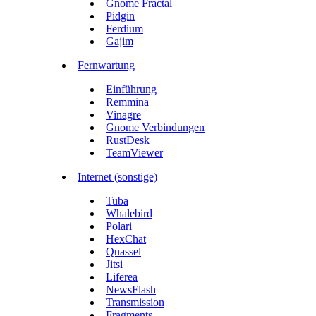
Gnome Fractal
Pidgin
Ferdium
Gajim
Fernwartung
Einführung
Remmina
Vinagre
Gnome Verbindungen
RustDesk
TeamViewer
Internet (sonstige)
Tuba
Whalebird
Polari
HexChat
Quassel
Jitsi
Liferea
NewsFlash
Transmission
Fragments