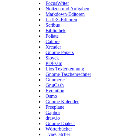
FocusWriter
Notizen und Aufgaben
Markdown-Editoren
LaTeX-Editoren
Scribus
Bibliothek
Foliate
Calibre
Xreader
Gnome Papers
Sioyek
PDFsam
Lios Texterkennung
Gnome Taschenrechner
Gnumeric
GnuCash
Evolution
Osmo
Gnome Kalender
Freeplane
Gaphor
draw.io
Gnome Dialect
Wörterbücher
TypeCatcher