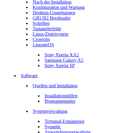
Nach der Installation
Konfiguration und Wartung
Desktop-Umgebungen
GRUB2 Bootloader
Schriften
Tastaturbefehle
Linux-Dateisystem
Cronjobs
LineageOS
Sony Xperia XA2
Samsung Galaxy A5
Sony Xperia SP
Software
Quellen und Installation
Installationshilfen
Programmstarter
Systemverwaltung
Terminal-Emulatoren
Synaptic
Anwendungsverwaltung