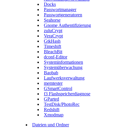
Docks
Passwortmanager
Passwortgeneratoren
Seahorse
Gnome Authentifizierung
zuluCrypt
VeraCrypt
GtkHash
Timeshift
BleachBit
dconf-Editor
Systeminformationen
Systemüberwachung
Baobab
Laufwerksverwaltung
memtester
GSmartControl
f3 Flashspeicherdiagnose
GParted
TestDisk/PhotoRec
Redshift
Xmodmap
Dateien und Ordner