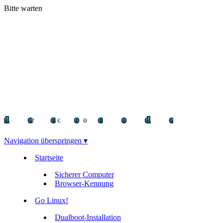
Bitte warten
decocode
decocode
deco
Navigation überspringen ▾
Startseite
Sicherer Computer
Browser-Kennung
Go Linux!
Dualboot-Installation