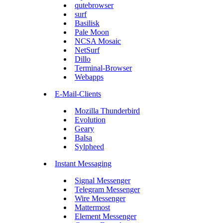
qutebrowser
surf
Basilisk
Pale Moon
NCSA Mosaic
NetSurf
Dillo
Terminal-Browser
Webapps
E-Mail-Clients
Mozilla Thunderbird
Evolution
Geary
Balsa
Sylpheed
Instant Messaging
Signal Messenger
Telegram Messenger
Wire Messenger
Mattermost
Element Messenger