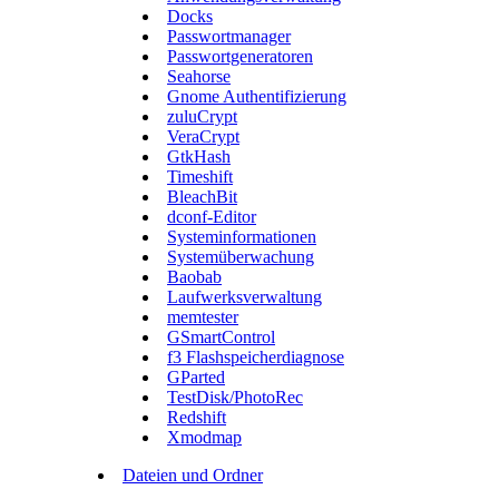
Docks
Passwortmanager
Passwortgeneratoren
Seahorse
Gnome Authentifizierung
zuluCrypt
VeraCrypt
GtkHash
Timeshift
BleachBit
dconf-Editor
Systeminformationen
Systemüberwachung
Baobab
Laufwerksverwaltung
memtester
GSmartControl
f3 Flashspeicherdiagnose
GParted
TestDisk/PhotoRec
Redshift
Xmodmap
Dateien und Ordner