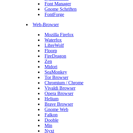
Font Manager
Gnome Schriften
FontForge
Web-Browser
Mozilla Firefox
Waterfox
LibreWolf
Floorp
FireDragon
Zen
Midori
SeaMonkey
Tor Browser
Chromium / Chrome
Vivaldi Browser
Opera Browser
Helium
Brave Browser
Gnome Web
Falkon
Dooble
Min
Nyxt