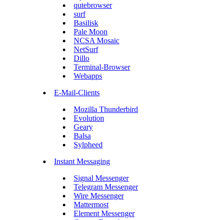
qutebrowser
surf
Basilisk
Pale Moon
NCSA Mosaic
NetSurf
Dillo
Terminal-Browser
Webapps
E-Mail-Clients
Mozilla Thunderbird
Evolution
Geary
Balsa
Sylpheed
Instant Messaging
Signal Messenger
Telegram Messenger
Wire Messenger
Mattermost
Element Messenger