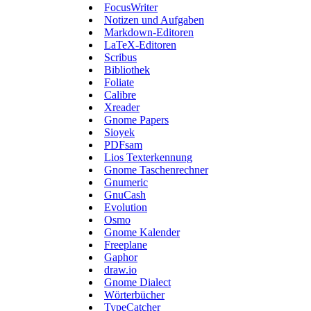
FocusWriter
Notizen und Aufgaben
Markdown-Editoren
LaTeX-Editoren
Scribus
Bibliothek
Foliate
Calibre
Xreader
Gnome Papers
Sioyek
PDFsam
Lios Texterkennung
Gnome Taschenrechner
Gnumeric
GnuCash
Evolution
Osmo
Gnome Kalender
Freeplane
Gaphor
draw.io
Gnome Dialect
Wörterbücher
TypeCatcher