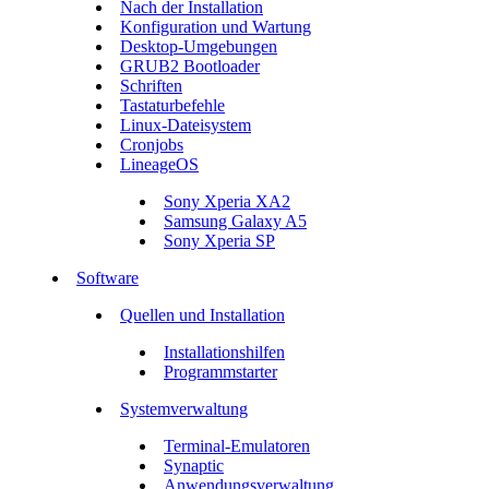
Nach der Installation
Konfiguration und Wartung
Desktop-Umgebungen
GRUB2 Bootloader
Schriften
Tastaturbefehle
Linux-Dateisystem
Cronjobs
LineageOS
Sony Xperia XA2
Samsung Galaxy A5
Sony Xperia SP
Software
Quellen und Installation
Installationshilfen
Programmstarter
Systemverwaltung
Terminal-Emulatoren
Synaptic
Anwendungsverwaltung