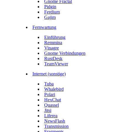
Gnome Fractal
Pidgin
Ferdium
Gajim
Fernwartung
Einführung
Remmina
Vinagre
Gnome Verbindungen
RustDesk
TeamViewer
Internet (sonstige)
Tuba
Whalebird
Polari
HexChat
Quassel
Jitsi
Liferea
NewsFlash
Transmission
Fragments