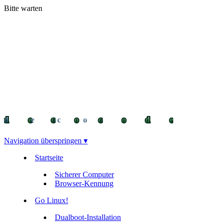
Bitte warten
decocode
decocode
deco
Navigation überspringen ▾
Startseite
Sicherer Computer
Browser-Kennung
Go Linux!
Dualboot-Installation