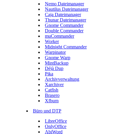
Nemo Dateimanager
Nautilus Dateimanager
Caja Dateimanager
Thunar Dateimanager
Gnome Commander
Double Commander
muCommander
Worker
Midnight Commander
Warpinator
Gnome Warp
MintBackup
Déjà Dup
Pika
Archivverwaltung
Xarchiver
Catfish
Brasero
Xfburn
Büro und DTP
LibreOffice
OnlyOffice
AbiWord