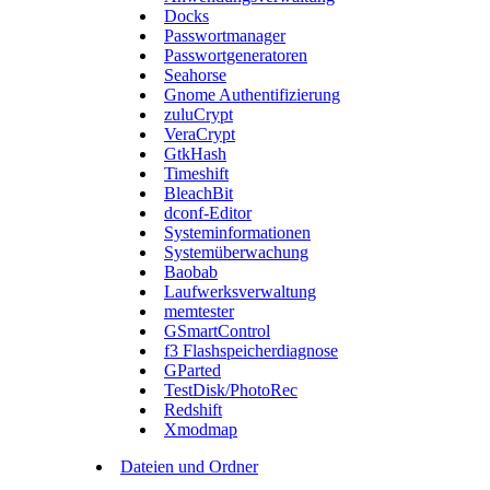
Docks
Passwortmanager
Passwortgeneratoren
Seahorse
Gnome Authentifizierung
zuluCrypt
VeraCrypt
GtkHash
Timeshift
BleachBit
dconf-Editor
Systeminformationen
Systemüberwachung
Baobab
Laufwerksverwaltung
memtester
GSmartControl
f3 Flashspeicherdiagnose
GParted
TestDisk/PhotoRec
Redshift
Xmodmap
Dateien und Ordner