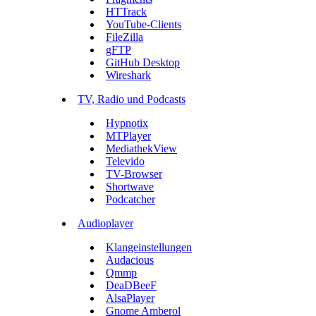
HTTrack
YouTube-Clients
FileZilla
gFTP
GitHub Desktop
Wireshark
TV, Radio und Podcasts
Hypnotix
MTPlayer
MediathekView
Televido
TV-Browser
Shortwave
Podcatcher
Audioplayer
Klangeinstellungen
Audacious
Qmmp
DeaDBeeF
AlsaPlayer
Gnome Amberol