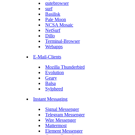
qutebrowser
surf
Basilisk
Pale Moon
NCSA Mosaic
NetSurf
Dillo
Terminal-Browser
Webapps
E-Mail-Clients
Mozilla Thunderbird
Evolution
Geary
Balsa
Sylpheed
Instant Messaging
Signal Messenger
Telegram Messenger
Wire Messenger
Mattermost
Element Messenger