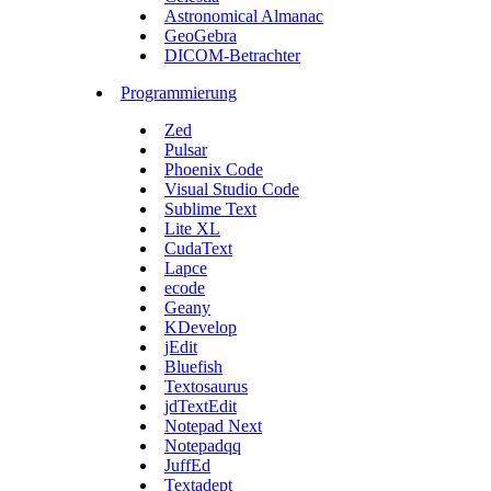
Astronomical Almanac
GeoGebra
DICOM-Betrachter
Programmierung
Zed
Pulsar
Phoenix Code
Visual Studio Code
Sublime Text
Lite XL
CudaText
Lapce
ecode
Geany
KDevelop
jEdit
Bluefish
Textosaurus
jdTextEdit
Notepad Next
Notepadqq
JuffEd
Textadept