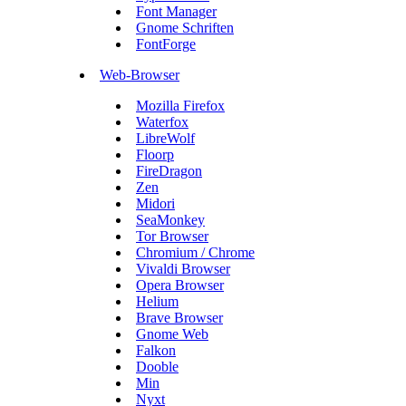
Font Manager
Gnome Schriften
FontForge
Web-Browser
Mozilla Firefox
Waterfox
LibreWolf
Floorp
FireDragon
Zen
Midori
SeaMonkey
Tor Browser
Chromium / Chrome
Vivaldi Browser
Opera Browser
Helium
Brave Browser
Gnome Web
Falkon
Dooble
Min
Nyxt