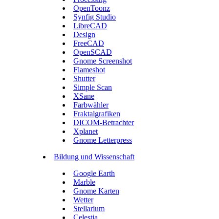
OpenToonz
Synfig Studio
LibreCAD
Design
FreeCAD
OpenSCAD
Gnome Screenshot
Flameshot
Shutter
Simple Scan
XSane
Farbwähler
Fraktalgrafiken
DICOM-Betrachter
Xplanet
Gnome Letterpress
Bildung und Wissenschaft
Google Earth
Marble
Gnome Karten
Wetter
Stellarium
Celestia