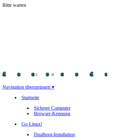
Bitte warten
decocode
decocode
deco
Navigation überspringen ▾
Startseite
Sicherer Computer
Browser-Kennung
Go Linux!
Dualboot-Installation