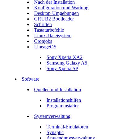
Nach der Installation
Konfiguration und Wartung
Desktop-Umgebungen
GRUB2 Bootloader
Schriften
Tastaturbefehle
Linux-Dateisystem
Cronjobs
LineageOS
Sony Xperia XA2
Samsung Galaxy A5
Sony Xperia SP
Software
Quellen und Installation
Installationshilfen
Programmstarter
Systemverwaltung
Terminal-Emulatoren
Synaptic
Anwendungsverwaltung