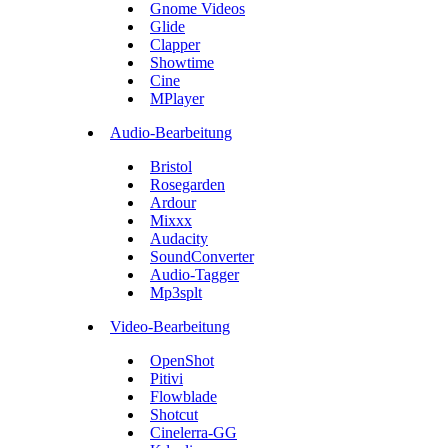
Gnome Videos
Glide
Clapper
Showtime
Cine
MPlayer
Audio-Bearbeitung
Bristol
Rosegarden
Ardour
Mixxx
Audacity
SoundConverter
Audio-Tagger
Mp3splt
Video-Bearbeitung
OpenShot
Pitivi
Flowblade
Shotcut
Cinelerra-GG