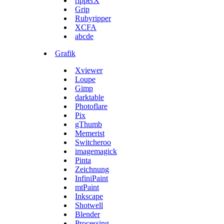
ripperX
Grip
Rubyripper
XCFA
abcde
Grafik
Xviewer
Loupe
Gimp
darktable
Photoflare
Pix
gThumb
Memerist
Switcheroo
imagemagick
Pinta
Zeichnung
InfiniPaint
mtPaint
Inkscape
Shotwell
Blender
Processing