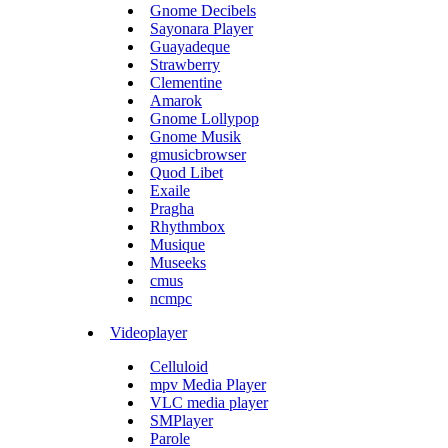
Gnome Decibels
Sayonara Player
Guayadeque
Strawberry
Clementine
Amarok
Gnome Lollypop
Gnome Musik
gmusicbrowser
Quod Libet
Exaile
Pragha
Rhythmbox
Musique
Museeks
cmus
ncmpc
Videoplayer
Celluloid
mpv Media Player
VLC media player
SMPlayer
Parole