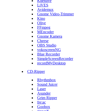
Kdenlive
LiVES
Avidemux
Gnome Video-Trimmer
Kino
Olive
FFmpeg
MEncoder
Gnome Kamera
Cheese
OBS Studio
vokoscreenNG
Blue Recorder
SimpleScreenRecorder
recordMyDesktop
CD-Ripper
Rhythmbox
Sound Juicer
Laser
Asunder
Grim Ripper
fre:ac
Goobox