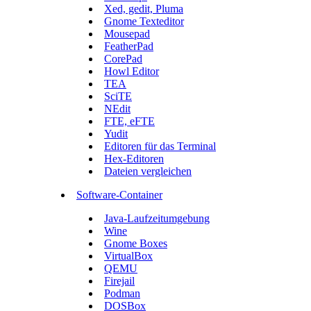
Xed, gedit, Pluma
Gnome Texteditor
Mousepad
FeatherPad
CorePad
Howl Editor
TEA
SciTE
NEdit
FTE, eFTE
Yudit
Editoren für das Terminal
Hex-Editoren
Dateien vergleichen
Software-Container
Java-Laufzeitumgebung
Wine
Gnome Boxes
VirtualBox
QEMU
Firejail
Podman
DOSBox