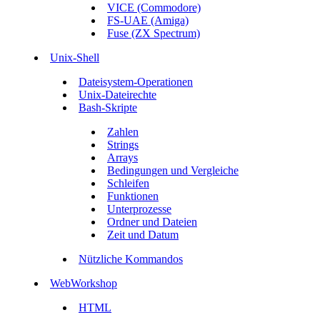
VICE (Commodore)
FS-UAE (Amiga)
Fuse (ZX Spectrum)
Unix-Shell
Dateisystem-Operationen
Unix-Dateirechte
Bash-Skripte
Zahlen
Strings
Arrays
Bedingungen und Vergleiche
Schleifen
Funktionen
Unterprozesse
Ordner und Dateien
Zeit und Datum
Nützliche Kommandos
WebWorkshop
HTML