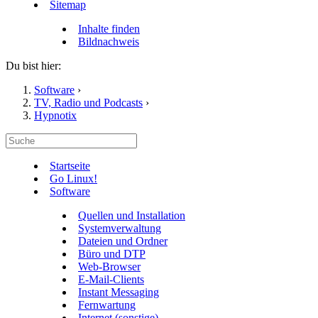
Sitemap
Inhalte finden
Bildnachweis
Du bist hier:
Software
›
TV, Radio und Podcasts
›
Hypnotix
Startseite
Go Linux!
Software
Quellen und Installation
Systemverwaltung
Dateien und Ordner
Büro und DTP
Web-Browser
E-Mail-Clients
Instant Messaging
Fernwartung
Internet (sonstige)