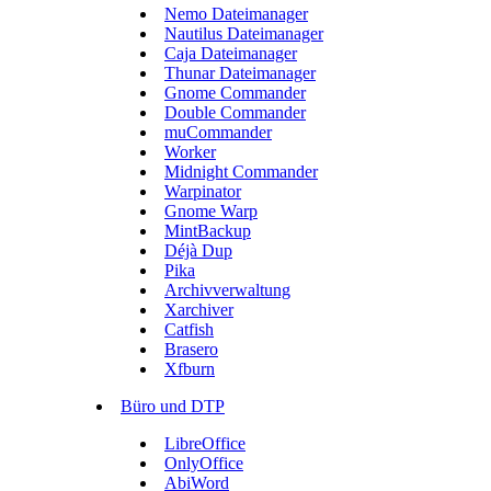
Nemo Dateimanager
Nautilus Dateimanager
Caja Dateimanager
Thunar Dateimanager
Gnome Commander
Double Commander
muCommander
Worker
Midnight Commander
Warpinator
Gnome Warp
MintBackup
Déjà Dup
Pika
Archivverwaltung
Xarchiver
Catfish
Brasero
Xfburn
Büro und DTP
LibreOffice
OnlyOffice
AbiWord