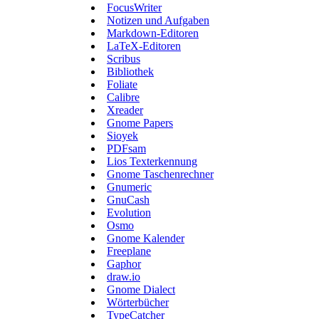
FocusWriter
Notizen und Aufgaben
Markdown-Editoren
LaTeX-Editoren
Scribus
Bibliothek
Foliate
Calibre
Xreader
Gnome Papers
Sioyek
PDFsam
Lios Texterkennung
Gnome Taschenrechner
Gnumeric
GnuCash
Evolution
Osmo
Gnome Kalender
Freeplane
Gaphor
draw.io
Gnome Dialect
Wörterbücher
TypeCatcher