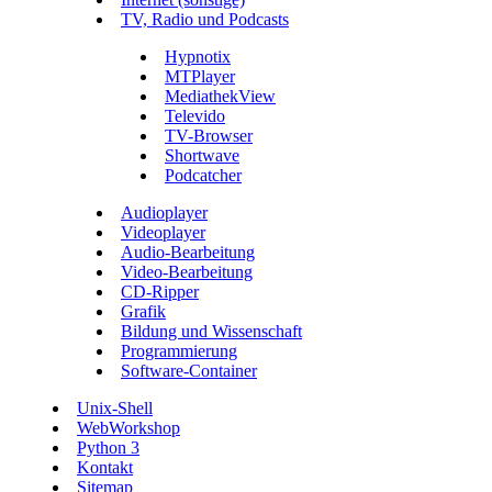
TV, Radio und Podcasts
Hypnotix
MTPlayer
MediathekView
Televido
TV-Browser
Shortwave
Podcatcher
Audioplayer
Videoplayer
Audio-Bearbeitung
Video-Bearbeitung
CD-Ripper
Grafik
Bildung und Wissenschaft
Programmierung
Software-Container
Unix-Shell
WebWorkshop
Python 3
Kontakt
Sitemap