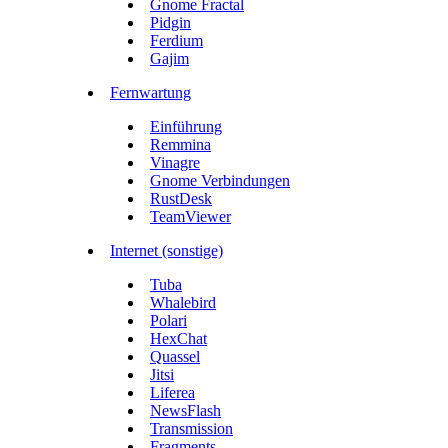
Gnome Fractal
Pidgin
Ferdium
Gajim
Fernwartung
Einführung
Remmina
Vinagre
Gnome Verbindungen
RustDesk
TeamViewer
Internet (sonstige)
Tuba
Whalebird
Polari
HexChat
Quassel
Jitsi
Liferea
NewsFlash
Transmission
Fragments