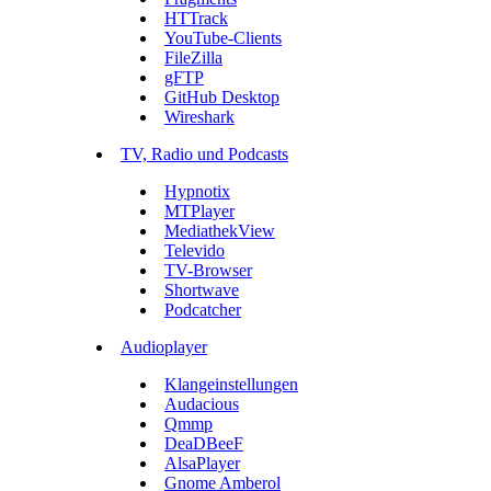
HTTrack
YouTube-Clients
FileZilla
gFTP
GitHub Desktop
Wireshark
TV, Radio und Podcasts
Hypnotix
MTPlayer
MediathekView
Televido
TV-Browser
Shortwave
Podcatcher
Audioplayer
Klangeinstellungen
Audacious
Qmmp
DeaDBeeF
AlsaPlayer
Gnome Amberol