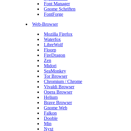
Font Manager
Gnome Schriften
FontForge
Web-Browser
Mozilla Firefox
Waterfox
LibreWolf
Floorp
FireDragon
Zen
Midori
SeaMonkey
Tor Browser
Chromium / Chrome
Vivaldi Browser
Opera Browser
Helium
Brave Browser
Gnome Web
Falkon
Dooble
Min
Nyxt