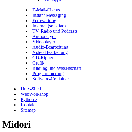
E-Mail-Clients
Instant Messaging
Fernwartung
Internet (sonstige)
TV, Radio und Podcasts
Audioplayer
Videoplayer
Audio-Bearbeitung
Video-Bearbeitung
CD-Ripper
Grafik
Bildung und Wissenschaft
Programmierung
Software-Container
Unix-Shell
WebWorkshop
Python 3
Kontakt
Sitemap
Midori