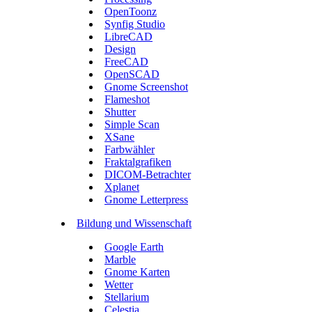
OpenToonz
Synfig Studio
LibreCAD
Design
FreeCAD
OpenSCAD
Gnome Screenshot
Flameshot
Shutter
Simple Scan
XSane
Farbwähler
Fraktalgrafiken
DICOM-Betrachter
Xplanet
Gnome Letterpress
Bildung und Wissenschaft
Google Earth
Marble
Gnome Karten
Wetter
Stellarium
Celestia