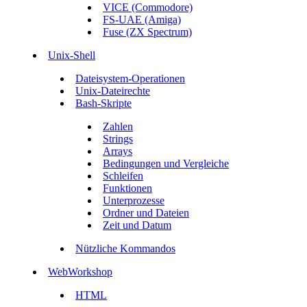
VICE (Commodore)
FS-UAE (Amiga)
Fuse (ZX Spectrum)
Unix-Shell
Dateisystem-Operationen
Unix-Dateirechte
Bash-Skripte
Zahlen
Strings
Arrays
Bedingungen und Vergleiche
Schleifen
Funktionen
Unterprozesse
Ordner und Dateien
Zeit und Datum
Nützliche Kommandos
WebWorkshop
HTML