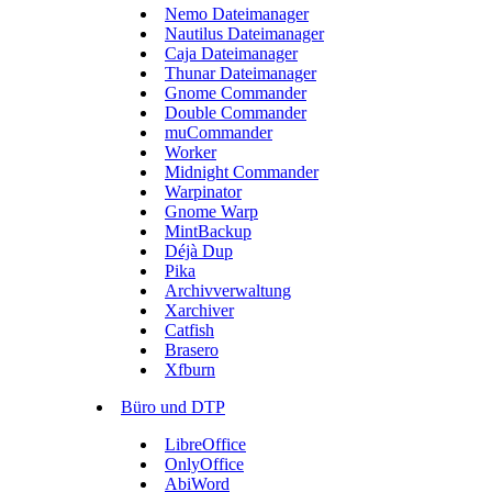
Nemo Dateimanager
Nautilus Dateimanager
Caja Dateimanager
Thunar Dateimanager
Gnome Commander
Double Commander
muCommander
Worker
Midnight Commander
Warpinator
Gnome Warp
MintBackup
Déjà Dup
Pika
Archivverwaltung
Xarchiver
Catfish
Brasero
Xfburn
Büro und DTP
LibreOffice
OnlyOffice
AbiWord