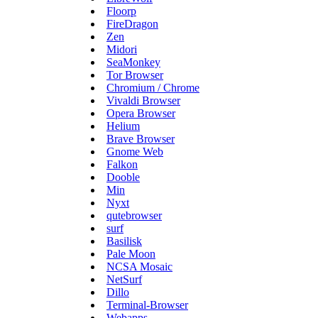
Floorp
FireDragon
Zen
Midori
SeaMonkey
Tor Browser
Chromium / Chrome
Vivaldi Browser
Opera Browser
Helium
Brave Browser
Gnome Web
Falkon
Dooble
Min
Nyxt
qutebrowser
surf
Basilisk
Pale Moon
NCSA Mosaic
NetSurf
Dillo
Terminal-Browser
Webapps