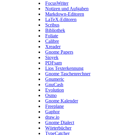
FocusWriter
Notizen und Aufgaben
Markdown-Editoren
LaTeX-Editoren
Scribus
Bibliothek
Foliate
Calibre
Xreader
Gnome Papers
Sioyek
PDFsam
Lios Texterkennung
Gnome Taschenrechner
Gnumeric
GnuCash
Evolution
Osmo
Gnome Kalender
Freeplane
Gaphor
draw.io
Gnome Dialect
Wörterbücher
TypeCatcher