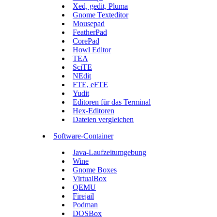
Xed, gedit, Pluma
Gnome Texteditor
Mousepad
FeatherPad
CorePad
Howl Editor
TEA
SciTE
NEdit
FTE, eFTE
Yudit
Editoren für das Terminal
Hex-Editoren
Dateien vergleichen
Software-Container
Java-Laufzeitumgebung
Wine
Gnome Boxes
VirtualBox
QEMU
Firejail
Podman
DOSBox