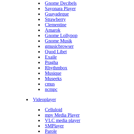
Gnome Decibels
Sayonara Player
Guayadeque
Strawberry
Clementine
Amarok
Gnome Lollypop
Gnome Musik
gmusicbrowser
Quod Libet
Exaile
Pragha
Rhythmbox
Musique
Museeks
cmus
ncmpc
Videoplayer
Celluloid
mpv Media Player
VLC media player
SMPlayer
Parole