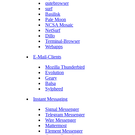
qutebrowser
surf
Basilisk
Pale Moon
NCSA Mosaic
NetSurf
Dillo
Terminal-Browser
Webapps
E-Mail-Clients
Mozilla Thunderbird
Evolution
Geary
Balsa
Sylpheed
Instant Messaging
Signal Messenger
Telegram Messenger
Wire Messenger
Mattermost
Element Messenger