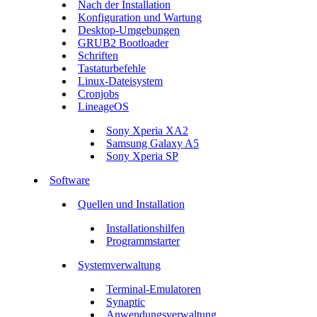
Nach der Installation
Konfiguration und Wartung
Desktop-Umgebungen
GRUB2 Bootloader
Schriften
Tastaturbefehle
Linux-Dateisystem
Cronjobs
LineageOS
Sony Xperia XA2
Samsung Galaxy A5
Sony Xperia SP
Software
Quellen und Installation
Installationshilfen
Programmstarter
Systemverwaltung
Terminal-Emulatoren
Synaptic
Anwendungsverwaltung