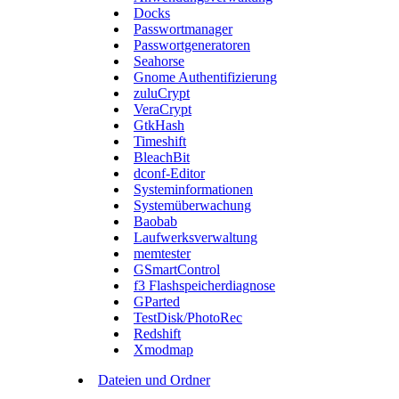
Docks
Passwortmanager
Passwortgeneratoren
Seahorse
Gnome Authentifizierung
zuluCrypt
VeraCrypt
GtkHash
Timeshift
BleachBit
dconf-Editor
Systeminformationen
Systemüberwachung
Baobab
Laufwerksverwaltung
memtester
GSmartControl
f3 Flashspeicherdiagnose
GParted
TestDisk/PhotoRec
Redshift
Xmodmap
Dateien und Ordner