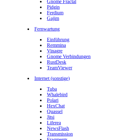
Gnome Fractal
Pidgin
Ferdium
Gajim
Fernwartung
Einführung
Remmina
Vinagre
Gnome Verbindungen
RustDesk
TeamViewer
Internet (sonstige)
Tuba
Whalebird
Polari
HexChat
Quassel
Jitsi
Liferea
NewsFlash
Transmission
Fragments