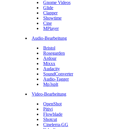
Gnome Videos
Glide
Clapper
Showtime
Cine
MPlayer
Audio-Bearbeitung
Bristol
Rosegarden
Ardour
Mixxx
Audacity
SoundConverter
Audio-Tagger
Mp3splt
Video-Bearbeitung
OpenShot
Pitivi
Flowblade
Shotcut
Cinelerra-GG