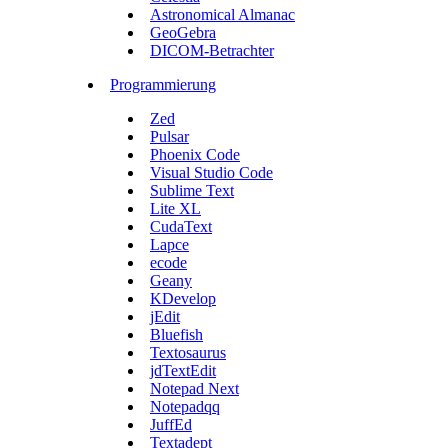
Astronomical Almanac
GeoGebra
DICOM-Betrachter
Programmierung
Zed
Pulsar
Phoenix Code
Visual Studio Code
Sublime Text
Lite XL
CudaText
Lapce
ecode
Geany
KDevelop
jEdit
Bluefish
Textosaurus
jdTextEdit
Notepad Next
Notepadqq
JuffEd
Textadept