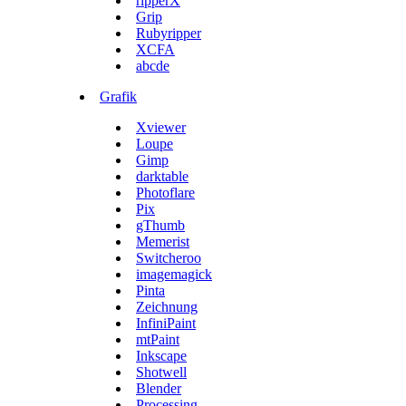
ripperX
Grip
Rubyripper
XCFA
abcde
Grafik
Xviewer
Loupe
Gimp
darktable
Photoflare
Pix
gThumb
Memerist
Switcheroo
imagemagick
Pinta
Zeichnung
InfiniPaint
mtPaint
Inkscape
Shotwell
Blender
Processing