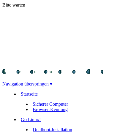
Bitte warten
decocode
decocode
deco
Navigation überspringen ▾
Startseite
Sicherer Computer
Browser-Kennung
Go Linux!
Dualboot-Installation