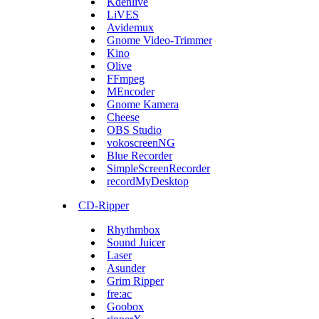
Kdenlive
LiVES
Avidemux
Gnome Video-Trimmer
Kino
Olive
FFmpeg
MEncoder
Gnome Kamera
Cheese
OBS Studio
vokoscreenNG
Blue Recorder
SimpleScreenRecorder
recordMyDesktop
CD-Ripper
Rhythmbox
Sound Juicer
Laser
Asunder
Grim Ripper
fre:ac
Goobox