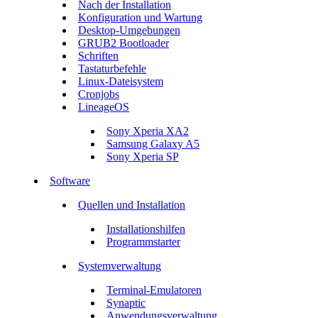
Nach der Installation
Konfiguration und Wartung
Desktop-Umgebungen
GRUB2 Bootloader
Schriften
Tastaturbefehle
Linux-Dateisystem
Cronjobs
LineageOS
Sony Xperia XA2
Samsung Galaxy A5
Sony Xperia SP
Software
Quellen und Installation
Installationshilfen
Programmstarter
Systemverwaltung
Terminal-Emulatoren
Synaptic
Anwendungsverwaltung