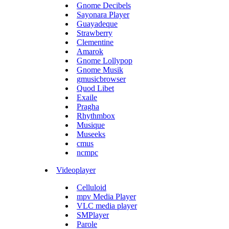
Gnome Decibels
Sayonara Player
Guayadeque
Strawberry
Clementine
Amarok
Gnome Lollypop
Gnome Musik
gmusicbrowser
Quod Libet
Exaile
Pragha
Rhythmbox
Musique
Museeks
cmus
ncmpc
Videoplayer
Celluloid
mpv Media Player
VLC media player
SMPlayer
Parole