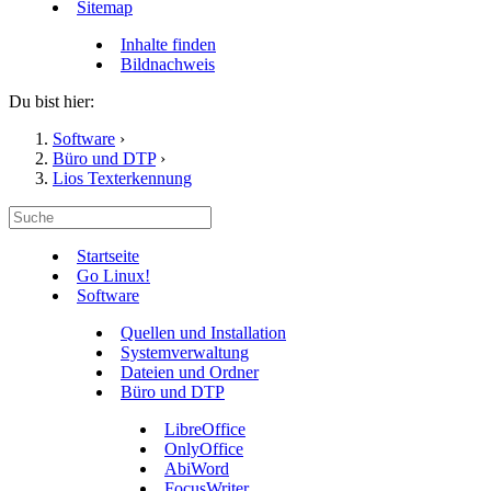
Sitemap
Inhalte finden
Bildnachweis
Du bist hier:
Software
›
Büro und DTP
›
Lios Texterkennung
Startseite
Go Linux!
Software
Quellen und Installation
Systemverwaltung
Dateien und Ordner
Büro und DTP
LibreOffice
OnlyOffice
AbiWord
FocusWriter