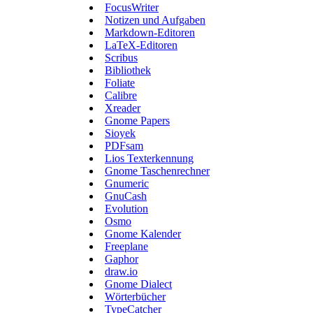
FocusWriter
Notizen und Aufgaben
Markdown-Editoren
LaTeX-Editoren
Scribus
Bibliothek
Foliate
Calibre
Xreader
Gnome Papers
Sioyek
PDFsam
Lios Texterkennung
Gnome Taschenrechner
Gnumeric
GnuCash
Evolution
Osmo
Gnome Kalender
Freeplane
Gaphor
draw.io
Gnome Dialect
Wörterbücher
TypeCatcher