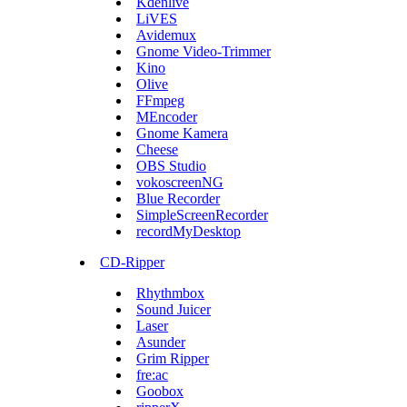
Kdenlive
LiVES
Avidemux
Gnome Video-Trimmer
Kino
Olive
FFmpeg
MEncoder
Gnome Kamera
Cheese
OBS Studio
vokoscreenNG
Blue Recorder
SimpleScreenRecorder
recordMyDesktop
CD-Ripper
Rhythmbox
Sound Juicer
Laser
Asunder
Grim Ripper
fre:ac
Goobox