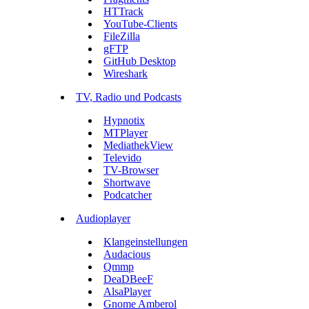
HTTrack
YouTube-Clients
FileZilla
gFTP
GitHub Desktop
Wireshark
TV, Radio und Podcasts
Hypnotix
MTPlayer
MediathekView
Televido
TV-Browser
Shortwave
Podcatcher
Audioplayer
Klangeinstellungen
Audacious
Qmmp
DeaDBeeF
AlsaPlayer
Gnome Amberol