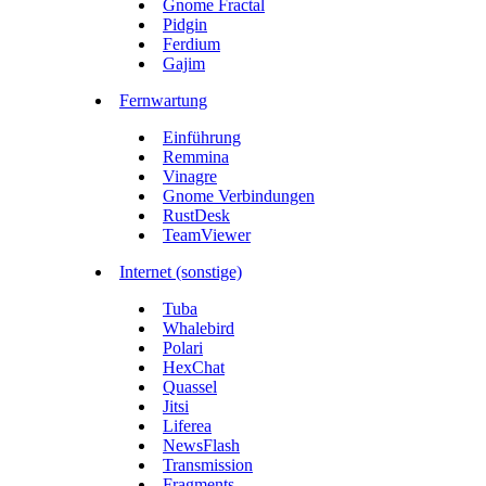
Gnome Fractal
Pidgin
Ferdium
Gajim
Fernwartung
Einführung
Remmina
Vinagre
Gnome Verbindungen
RustDesk
TeamViewer
Internet (sonstige)
Tuba
Whalebird
Polari
HexChat
Quassel
Jitsi
Liferea
NewsFlash
Transmission
Fragments