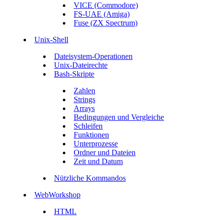
VICE (Commodore)
FS-UAE (Amiga)
Fuse (ZX Spectrum)
Unix-Shell
Dateisystem-Operationen
Unix-Dateirechte
Bash-Skripte
Zahlen
Strings
Arrays
Bedingungen und Vergleiche
Schleifen
Funktionen
Unterprozesse
Ordner und Dateien
Zeit und Datum
Nützliche Kommandos
WebWorkshop
HTML