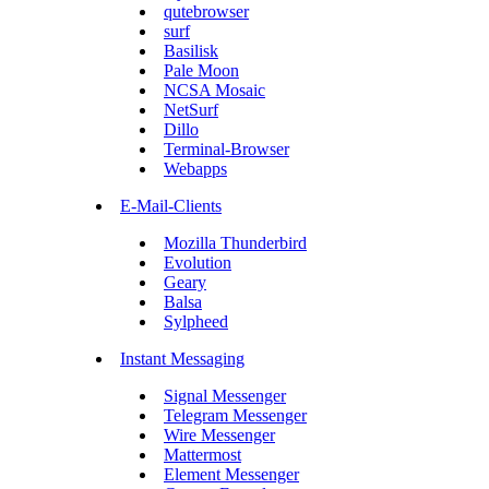
qutebrowser
surf
Basilisk
Pale Moon
NCSA Mosaic
NetSurf
Dillo
Terminal-Browser
Webapps
E-Mail-Clients
Mozilla Thunderbird
Evolution
Geary
Balsa
Sylpheed
Instant Messaging
Signal Messenger
Telegram Messenger
Wire Messenger
Mattermost
Element Messenger