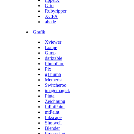
ripperX
Grip
Rubyripper
XCFA
abcde
Grafik
Xviewer
Loupe
Gimp
darktable
Photoflare
Pix
gThumb
Memerist
Switcheroo
imagemagick
Pinta
Zeichnung
InfiniPaint
mtPaint
Inkscape
Shotwell
Blender
Processing