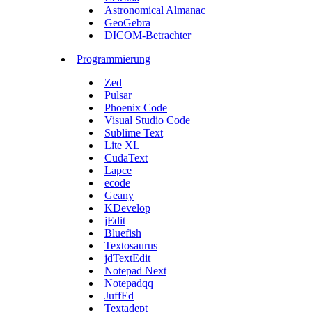
Astronomical Almanac
GeoGebra
DICOM-Betrachter
Programmierung
Zed
Pulsar
Phoenix Code
Visual Studio Code
Sublime Text
Lite XL
CudaText
Lapce
ecode
Geany
KDevelop
jEdit
Bluefish
Textosaurus
jdTextEdit
Notepad Next
Notepadqq
JuffEd
Textadept