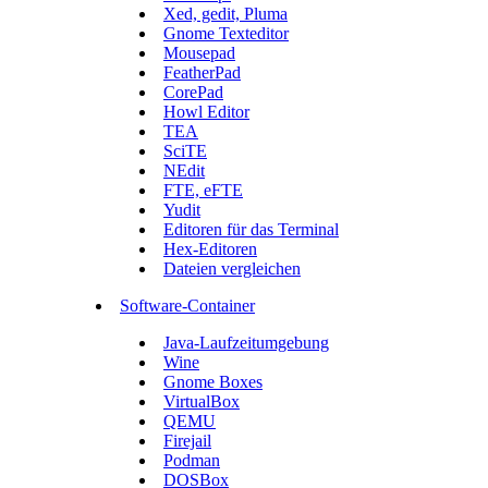
Xed, gedit, Pluma
Gnome Texteditor
Mousepad
FeatherPad
CorePad
Howl Editor
TEA
SciTE
NEdit
FTE, eFTE
Yudit
Editoren für das Terminal
Hex-Editoren
Dateien vergleichen
Software-Container
Java-Laufzeitumgebung
Wine
Gnome Boxes
VirtualBox
QEMU
Firejail
Podman
DOSBox