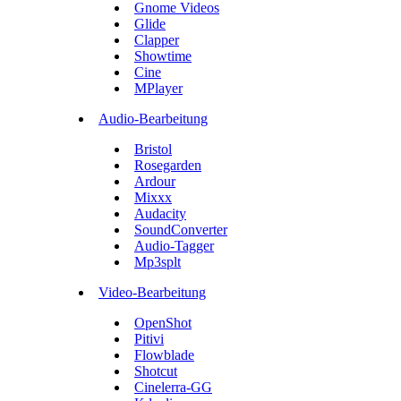
Gnome Videos
Glide
Clapper
Showtime
Cine
MPlayer
Audio-Bearbeitung
Bristol
Rosegarden
Ardour
Mixxx
Audacity
SoundConverter
Audio-Tagger
Mp3splt
Video-Bearbeitung
OpenShot
Pitivi
Flowblade
Shotcut
Cinelerra-GG