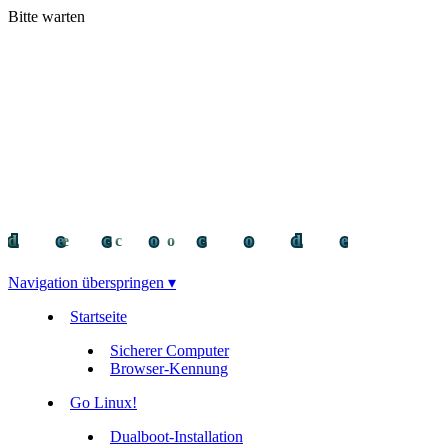
Bitte warten
decocode
decocode
deco
Navigation überspringen ▾
Startseite
Sicherer Computer
Browser-Kennung
Go Linux!
Dualboot-Installation