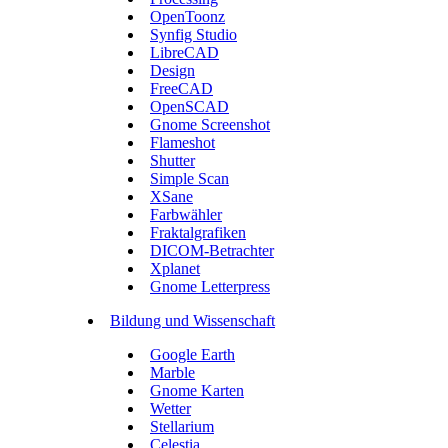
OpenToonz
Synfig Studio
LibreCAD
Design
FreeCAD
OpenSCAD
Gnome Screenshot
Flameshot
Shutter
Simple Scan
XSane
Farbwähler
Fraktalgrafiken
DICOM-Betrachter
Xplanet
Gnome Letterpress
Bildung und Wissenschaft
Google Earth
Marble
Gnome Karten
Wetter
Stellarium
Celestia