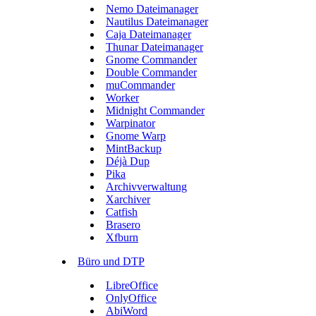
Nemo Dateimanager
Nautilus Dateimanager
Caja Dateimanager
Thunar Dateimanager
Gnome Commander
Double Commander
muCommander
Worker
Midnight Commander
Warpinator
Gnome Warp
MintBackup
Déjà Dup
Pika
Archivverwaltung
Xarchiver
Catfish
Brasero
Xfburn
Büro und DTP
LibreOffice
OnlyOffice
AbiWord