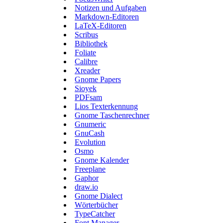
Notizen und Aufgaben
Markdown-Editoren
LaTeX-Editoren
Scribus
Bibliothek
Foliate
Calibre
Xreader
Gnome Papers
Sioyek
PDFsam
Lios Texterkennung
Gnome Taschenrechner
Gnumeric
GnuCash
Evolution
Osmo
Gnome Kalender
Freeplane
Gaphor
draw.io
Gnome Dialect
Wörterbücher
TypeCatcher
Font Manager