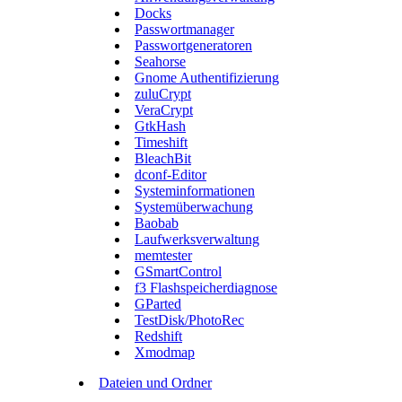
Docks
Passwortmanager
Passwortgeneratoren
Seahorse
Gnome Authentifizierung
zuluCrypt
VeraCrypt
GtkHash
Timeshift
BleachBit
dconf-Editor
Systeminformationen
Systemüberwachung
Baobab
Laufwerksverwaltung
memtester
GSmartControl
f3 Flashspeicherdiagnose
GParted
TestDisk/PhotoRec
Redshift
Xmodmap
Dateien und Ordner