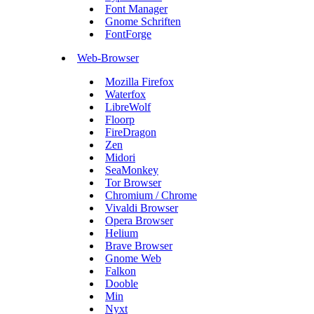
Font Manager
Gnome Schriften
FontForge
Web-Browser
Mozilla Firefox
Waterfox
LibreWolf
Floorp
FireDragon
Zen
Midori
SeaMonkey
Tor Browser
Chromium / Chrome
Vivaldi Browser
Opera Browser
Helium
Brave Browser
Gnome Web
Falkon
Dooble
Min
Nyxt