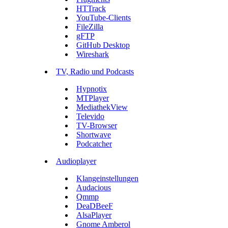
HTTrack
YouTube-Clients
FileZilla
gFTP
GitHub Desktop
Wireshark
TV, Radio und Podcasts
Hypnotix
MTPlayer
MediathekView
Televido
TV-Browser
Shortwave
Podcatcher
Audioplayer
Klangeinstellungen
Audacious
Qmmp
DeaDBeeF
AlsaPlayer
Gnome Amberol