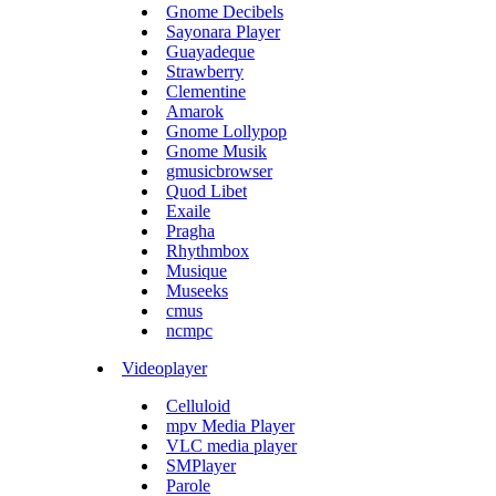
Gnome Decibels
Sayonara Player
Guayadeque
Strawberry
Clementine
Amarok
Gnome Lollypop
Gnome Musik
gmusicbrowser
Quod Libet
Exaile
Pragha
Rhythmbox
Musique
Museeks
cmus
ncmpc
Videoplayer
Celluloid
mpv Media Player
VLC media player
SMPlayer
Parole