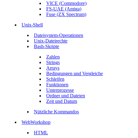
VICE (Commodore)
FS-UAE (Amiga)
Fuse (ZX Spectrum)
Unix-Shell
Dateisystem-Operationen
Unix-Dateirechte
Bash-Skripte
Zahlen
Strings
Arrays
Bedingungen und Vergleiche
Schleifen
Funktionen
Unterprozesse
Ordner und Dateien
Zeit und Datum
Nützliche Kommandos
WebWorkshop
HTML