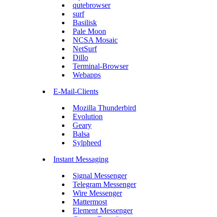
qutebrowser
surf
Basilisk
Pale Moon
NCSA Mosaic
NetSurf
Dillo
Terminal-Browser
Webapps
E-Mail-Clients
Mozilla Thunderbird
Evolution
Geary
Balsa
Sylpheed
Instant Messaging
Signal Messenger
Telegram Messenger
Wire Messenger
Mattermost
Element Messenger