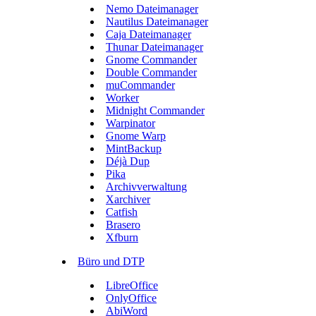
Nemo Dateimanager
Nautilus Dateimanager
Caja Dateimanager
Thunar Dateimanager
Gnome Commander
Double Commander
muCommander
Worker
Midnight Commander
Warpinator
Gnome Warp
MintBackup
Déjà Dup
Pika
Archivverwaltung
Xarchiver
Catfish
Brasero
Xfburn
Büro und DTP
LibreOffice
OnlyOffice
AbiWord