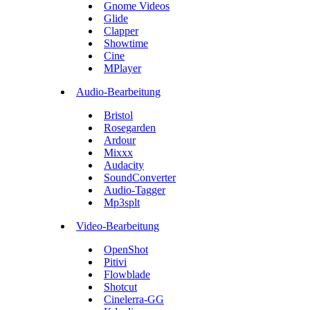
Gnome Videos
Glide
Clapper
Showtime
Cine
MPlayer
Audio-Bearbeitung
Bristol
Rosegarden
Ardour
Mixxx
Audacity
SoundConverter
Audio-Tagger
Mp3splt
Video-Bearbeitung
OpenShot
Pitivi
Flowblade
Shotcut
Cinelerra-GG