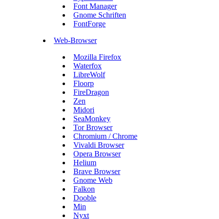
Font Manager
Gnome Schriften
FontForge
Web-Browser
Mozilla Firefox
Waterfox
LibreWolf
Floorp
FireDragon
Zen
Midori
SeaMonkey
Tor Browser
Chromium / Chrome
Vivaldi Browser
Opera Browser
Helium
Brave Browser
Gnome Web
Falkon
Dooble
Min
Nyxt