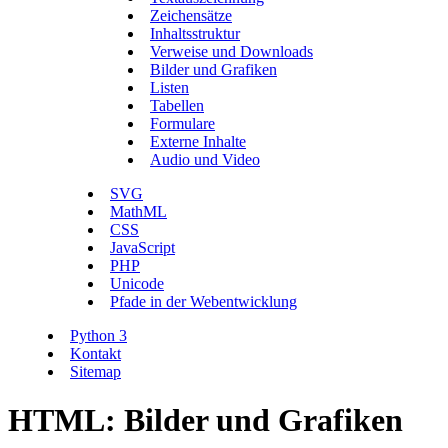
Zeichensätze
Inhaltsstruktur
Verweise und Downloads
Bilder und Grafiken
Listen
Tabellen
Formulare
Externe Inhalte
Audio und Video
SVG
MathML
CSS
JavaScript
PHP
Unicode
Pfade in der Webentwicklung
Python 3
Kontakt
Sitemap
HTML: Bilder und Grafiken