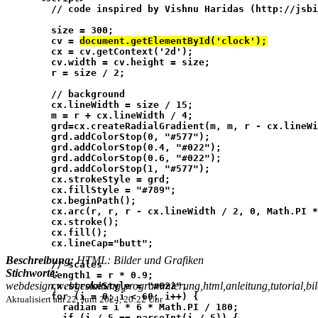
        // code inspired by Vishnu Haridas (http://jsbi
        size = 300;
        cv = 
document.getElementById('clock');
        cx = cv.getContext('2d');
        cv.width = cv.height = size;
        r = size / 2;
        // background
        cx.lineWidth = size / 15;
        m = r + cx.lineWidth / 4;
        grd=cx.createRadialGradient(m, m, r - cx.lineWi
        grd.addColorStop(0, "#577");
        grd.addColorStop(0.4, "#022");
        grd.addColorStop(0.6, "#022");
        grd.addColorStop(1, "#577");
        cx.strokeStyle = grd;
        cx.fillStyle = "#789";
        cx.beginPath();
        cx.arc(r, r, r - cx.lineWidth / 2, 0, Math.PI *
        cx.stroke();
        cx.fill();
        cx.lineCap="butt";
Beschreibung:
HTML: Bilder und Grafiken
        // scales
Stichworte:
        length1 = r * 0.9;
webdesign,webgestaltung,programmierung,html,anleitung,tutorial,bil
        cx.strokeStyle = "#022";
        for (i = 0; i < 60; i++) {
Aktualisiert am
22. Juni 2024, 20:22 Uhr
          radian = i * 6 * Math.PI / 180;
          if (i / 5 == parseInt(i / 5)) {