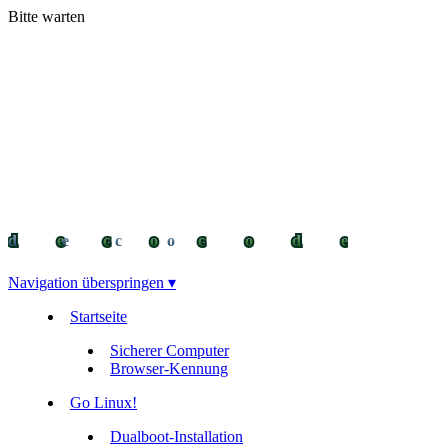
Bitte warten
decocode
decocode
deco
Navigation überspringen ▾
Startseite
Sicherer Computer
Browser-Kennung
Go Linux!
Dualboot-Installation