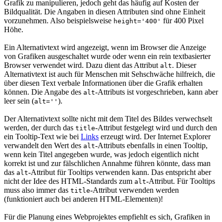
Grafik zu manipulieren, jedoch geht das häufig auf Kosten der
Bildqualität. Die Angaben in diesen Attributen sind ohne Einheit
vorzunehmen. Also beispielsweise
für 400 Pixel
height='400'
Höhe.
Ein Alternativtext wird angezeigt, wenn im Browser die Anzeige
von Grafiken ausgeschaltet wurde oder wenn ein rein textbasierter
Browser verwendet wird. Dazu dient das Attribut
. Dieser
alt
Alternativtext ist auch für Menschen mit Sehschwäche hilfreich, die
über diesen Text verbale Informationen über die Grafik erhalten
können. Die Angabe des
-Attributs ist vorgeschrieben, kann aber
alt
leer sein (
).
alt=''
Der Alternativtext sollte nicht mit dem Titel des Bildes verwechselt
werden, der durch das
-Attribut festgelegt wird und durch den
title
ein Tooltip-Text wie bei
Links
erzeugt wird. Der Internet Explorer
verwandelt den Wert des
-Attributs ebenfalls in einen Tooltip,
alt
wenn kein Titel angegeben wurde, was jedoch eigentlich nicht
korrekt ist und zur fälschlichen Annahme führen könnte, dass man
das
-Attribut für Tooltips verwenden kann. Das entspricht aber
alt
nicht der Idee des HTML-Standards zum
-Attribut. Für Tooltips
alt
muss also immer das
-Attribut verwenden werden
title
(funktioniert auch bei anderen HTML-Elementen)!
Für die Planung eines Webprojektes empfiehlt es sich, Grafiken in