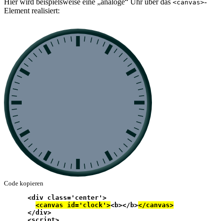
Hier wird beispielsweise eine „analoge“ Uhr über das
-
<canvas>
Element realisiert:
Code kopieren
      <div class='center'>
<canvas id='clock'>
<b></b>
</canvas>
      </div>
      <script>