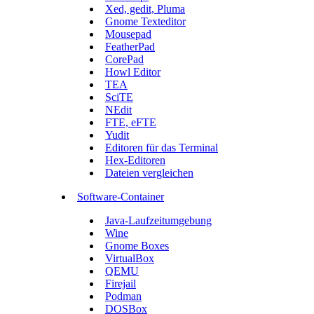
Xed, gedit, Pluma
Gnome Texteditor
Mousepad
FeatherPad
CorePad
Howl Editor
TEA
SciTE
NEdit
FTE, eFTE
Yudit
Editoren für das Terminal
Hex-Editoren
Dateien vergleichen
Software-Container
Java-Laufzeitumgebung
Wine
Gnome Boxes
VirtualBox
QEMU
Firejail
Podman
DOSBox