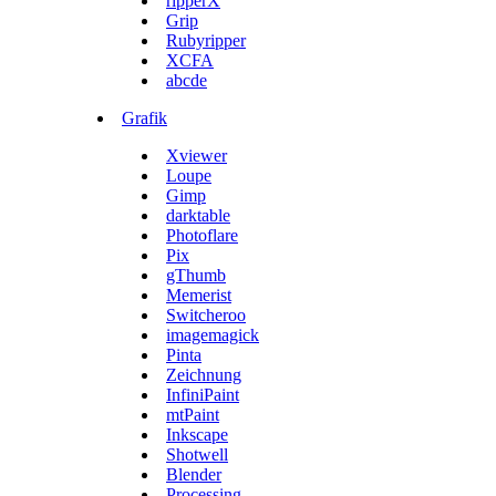
ripperX
Grip
Rubyripper
XCFA
abcde
Grafik
Xviewer
Loupe
Gimp
darktable
Photoflare
Pix
gThumb
Memerist
Switcheroo
imagemagick
Pinta
Zeichnung
InfiniPaint
mtPaint
Inkscape
Shotwell
Blender
Processing