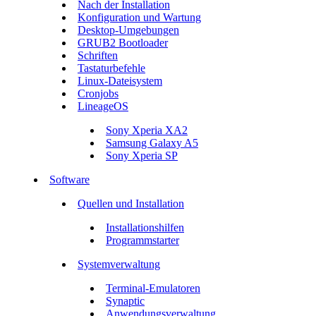
Nach der Installation
Konfiguration und Wartung
Desktop-Umgebungen
GRUB2 Bootloader
Schriften
Tastaturbefehle
Linux-Dateisystem
Cronjobs
LineageOS
Sony Xperia XA2
Samsung Galaxy A5
Sony Xperia SP
Software
Quellen und Installation
Installationshilfen
Programmstarter
Systemverwaltung
Terminal-Emulatoren
Synaptic
Anwendungsverwaltung