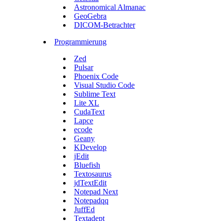
Astronomical Almanac
GeoGebra
DICOM-Betrachter
Programmierung
Zed
Pulsar
Phoenix Code
Visual Studio Code
Sublime Text
Lite XL
CudaText
Lapce
ecode
Geany
KDevelop
jEdit
Bluefish
Textosaurus
jdTextEdit
Notepad Next
Notepadqq
JuffEd
Textadept