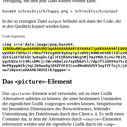
Verfügung, mit dem jede Datei kodiert werden kann:
base64 Schreibtisch/happy.png > Schreibtisch/output
In der so erzeugten Datei
befindet sich dann der Code, der
output
in den Quelltext kopiert werden kann.
Code kopieren
<img src='data:image/png;base64,
iVBORw0KGgoAAAANSUhEUgAAAA8AAAAPCAYAAAA71pVKAAAA90lEQVQ
wyUQXCFBPQziCr0Da7YVZxgOUEVqAuy7pIsW9Qj0dWEm8SRRJIQla2R
dzEGinEFbEEbC3w8uphLIglJFEUh6VvSWvq5Mj3QaYNOL8j+GcYB19L
yg2EW2e3rI4RcsbMrjr2Wcv6Bwlze7uyXbk65J/7dpJf5iUA94u7ScZ
NePNyppW2bjSqLIN4wu0g3A9ZFUFXILevdNvWGOZVY3oyIYFfxjt/j6
ow71Nyu+LwAAAABJRU5ErkJggg=='>
Das
-Element
<picture>
Das
-Element wird verwendet, um zu einer Grafik
<picture>
Alternativen anbieten zu können, die unter bestimmten Umständen
der eigentlichen Grafik vorgezogen werden können, beispielsweise
bei besonderen Dimensionen des Browserfensters, fehlender
Unterstützung des Dateiformats durch den Client o. ä. Es stellt einen
Container dar, in dem die Alternativen durch
-Elementen
<source>
referenziert werden und die eigentliche Grafik durch ein
-
<img>