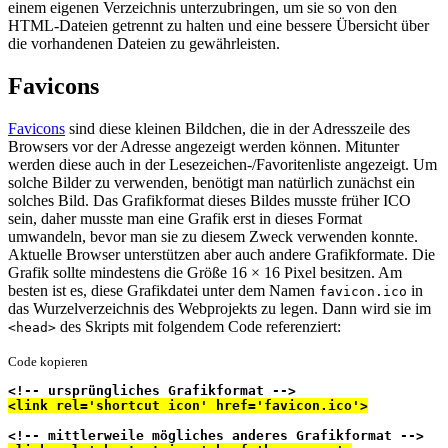
einem eigenen Verzeichnis unterzubringen, um sie so von den
HTML-Dateien getrennt zu halten und eine bessere Übersicht über
die vorhandenen Dateien zu gewährleisten.
Favicons
Favicons
sind diese kleinen Bildchen, die in der Adresszeile des
Browsers vor der Adresse angezeigt werden können. Mitunter
werden diese auch in der Lesezeichen-/Favoritenliste angezeigt. Um
solche Bilder zu verwenden, benötigt man natürlich zunächst ein
solches Bild. Das Grafikformat dieses Bildes musste früher ICO
sein, daher musste man eine Grafik erst in dieses Format
umwandeln, bevor man sie zu diesem Zweck verwenden konnte.
Aktuelle Browser unterstützen aber auch andere Grafikformate. Die
Grafik sollte mindestens die Größe 16 × 16 Pixel besitzen. Am
besten ist es, diese Grafikdatei unter dem Namen
in
favicon.ico
das Wurzelverzeichnis des Webprojekts zu legen. Dann wird sie im
des Skripts mit folgendem Code referenziert:
<head>
Code kopieren
<!-- ursprüngliches Grafikformat -->
<link rel='shortcut icon' href='favicon.ico'>
<!-- mittlerweile mögliches anderes Grafikformat -->