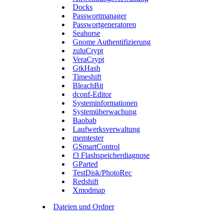
Docks
Passwortmanager
Passwortgeneratoren
Seahorse
Gnome Authentifizierung
zuluCrypt
VeraCrypt
GtkHash
Timeshift
BleachBit
dconf-Editor
Systeminformationen
Systemüberwachung
Baobab
Laufwerksverwaltung
memtester
GSmartControl
f3 Flashspeicherdiagnose
GParted
TestDisk/PhotoRec
Redshift
Xmodmap
Dateien und Ordner