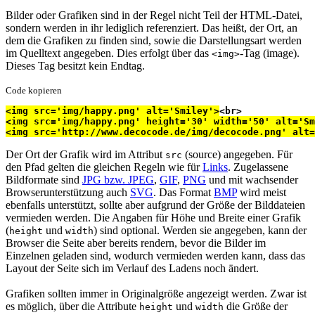
Bilder oder Grafiken sind in der Regel nicht Teil der HTML-Datei,
sondern werden in ihr lediglich referenziert. Das heißt, der Ort, an
dem die Grafiken zu finden sind, sowie die Darstellungsart werden
im Quelltext angegeben. Dies erfolgt über das
-Tag (
image
).
<img>
Dieses Tag besitzt kein Endtag.
Code kopieren
<img src='img/happy.png' alt='Smiley'>
<br>
<img src='img/happy.png' height='30' width='50' alt='Sm
<img src='http://www.decocode.de/img/decocode.png' alt
Der Ort der Grafik wird im Attribut
(
source
) angegeben. Für
src
den Pfad gelten die gleichen Regeln wie für
Links
. Zugelassene
Bildformate sind
JPG bzw. JPEG
,
GIF
,
PNG
und mit wachsender
Browserunterstützung auch
SVG
. Das Format
BMP
wird meist
ebenfalls unterstützt, sollte aber aufgrund der Größe der Bilddateien
vermieden werden. Die Angaben für Höhe und Breite einer Grafik
(
und
) sind optional. Werden sie angegeben, kann der
height
width
Browser die Seite aber bereits rendern, bevor die Bilder im
Einzelnen geladen sind, wodurch vermieden werden kann, dass das
Layout der Seite sich im Verlauf des Ladens noch ändert.
Grafiken sollten immer in Originalgröße angezeigt werden. Zwar ist
es möglich, über die Attribute
und
die Größe der
height
width