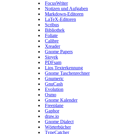
FocusWriter
Notizen und Aufgaben
Markdown-Editoren
LaTeX-Editoren
Scribus
Bibliothek
Foliate
Calibre
Xreader
Gnome Papers
Sioyek
PDFsam
Lios Texterkennung
Gnome Taschenrechner
Gnumeric
GnuCash
Evolution
Osmo
Gnome Kalender
Freeplane
Gaphor
draw.io
Gnome Dialect
Wörterbücher
TypeCatcher