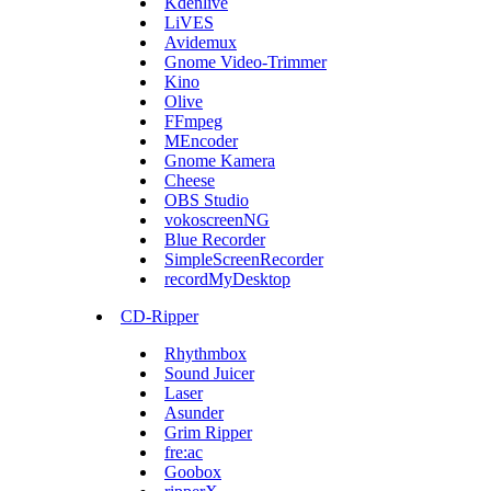
Kdenlive
LiVES
Avidemux
Gnome Video-Trimmer
Kino
Olive
FFmpeg
MEncoder
Gnome Kamera
Cheese
OBS Studio
vokoscreenNG
Blue Recorder
SimpleScreenRecorder
recordMyDesktop
CD-Ripper
Rhythmbox
Sound Juicer
Laser
Asunder
Grim Ripper
fre:ac
Goobox