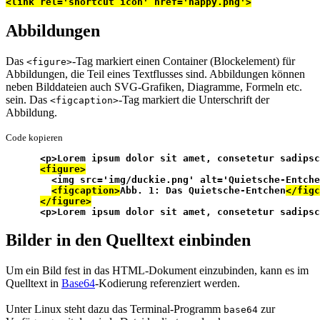
<link rel='shortcut icon' href='happy.png'>
Abbildungen
Das
-Tag markiert einen Container (Blockelement) für
<figure>
Abbildungen, die Teil eines Textflusses sind. Abbildungen können
neben Bilddateien auch SVG-Grafiken, Diagramme, Formeln etc.
sein. Das
-Tag markiert die Unterschrift der
<figcaption>
Abbildung.
Code kopieren
      <p>Lorem ipsum dolor sit amet, consetetur sadipsc
<figure>
        <img src='img/duckie.png' alt='Quietsche-Entche
<figcaption>
Abb. 1: Das Quietsche-Entchen
</figc
</figure>
      <p>Lorem ipsum dolor sit amet, consetetur sadipsc
Bilder in den Quelltext einbinden
Um ein Bild fest in das HTML-Dokument einzubinden, kann es im
Quelltext in
Base64
-Kodierung referenziert werden.
Unter Linux steht dazu das Terminal-Programm
zur
base64