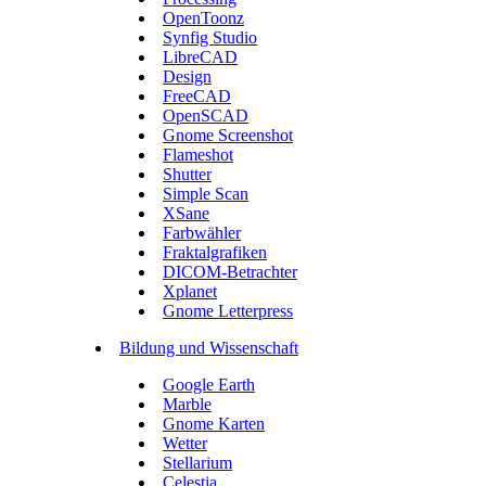
OpenToonz
Synfig Studio
LibreCAD
Design
FreeCAD
OpenSCAD
Gnome Screenshot
Flameshot
Shutter
Simple Scan
XSane
Farbwähler
Fraktalgrafiken
DICOM-Betrachter
Xplanet
Gnome Letterpress
Bildung und Wissenschaft
Google Earth
Marble
Gnome Karten
Wetter
Stellarium
Celestia