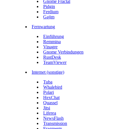
Gnome Fractal
Pidgin
Ferdium
Gajim
Fernwartung
Einführung
Remmina
Vinagre
Gnome Verbindungen
RustDesk
TeamViewer
Internet (sonstige)
Tuba
Whalebird
Polari
HexChat
Quassel
Jitsi
Liferea
NewsFlash
Transmission
Fragments