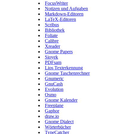
FocusWriter
Notizen und Aufgaben
Markdown-Editoren
LaTeX-Editoren
Scribus
Bibliothek
Foliate
Calibre
Xreader
Gnome Papers
Sioyek
PDFsam
Lios Texterkennung
Gnome Taschenrechner
Gnumeric
GnuCash
Evolution
Osmo
Gnome Kalender
Freeplane
Gaphor
draw.io
Gnome Dialect
Wörterbücher
TypeCatcher