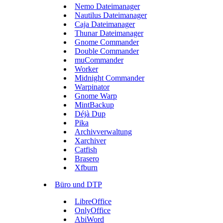
Nemo Dateimanager
Nautilus Dateimanager
Caja Dateimanager
Thunar Dateimanager
Gnome Commander
Double Commander
muCommander
Worker
Midnight Commander
Warpinator
Gnome Warp
MintBackup
Déjà Dup
Pika
Archivverwaltung
Xarchiver
Catfish
Brasero
Xfburn
Büro und DTP
LibreOffice
OnlyOffice
AbiWord