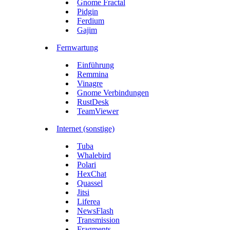
Gnome Fractal
Pidgin
Ferdium
Gajim
Fernwartung
Einführung
Remmina
Vinagre
Gnome Verbindungen
RustDesk
TeamViewer
Internet (sonstige)
Tuba
Whalebird
Polari
HexChat
Quassel
Jitsi
Liferea
NewsFlash
Transmission
Fragments