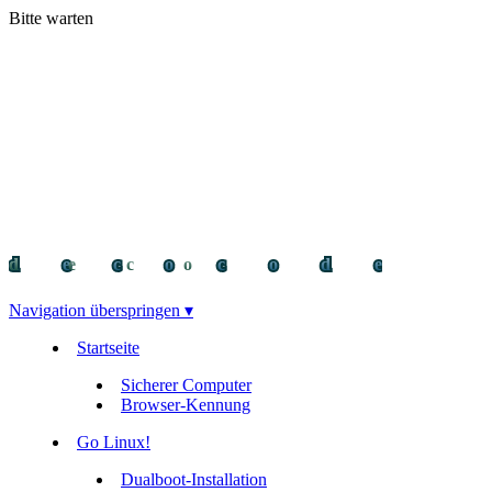
Bitte warten
decocode
decocode
deco
Navigation überspringen ▾
Startseite
Sicherer Computer
Browser-Kennung
Go Linux!
Dualboot-Installation