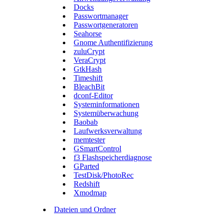
Docks
Passwortmanager
Passwortgeneratoren
Seahorse
Gnome Authentifizierung
zuluCrypt
VeraCrypt
GtkHash
Timeshift
BleachBit
dconf-Editor
Systeminformationen
Systemüberwachung
Baobab
Laufwerksverwaltung
memtester
GSmartControl
f3 Flashspeicherdiagnose
GParted
TestDisk/PhotoRec
Redshift
Xmodmap
Dateien und Ordner