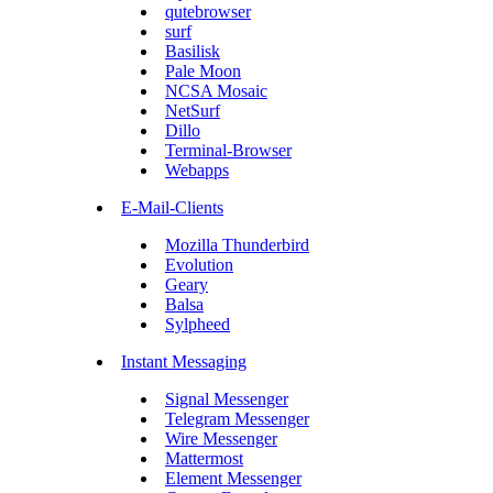
qutebrowser
surf
Basilisk
Pale Moon
NCSA Mosaic
NetSurf
Dillo
Terminal-Browser
Webapps
E-Mail-Clients
Mozilla Thunderbird
Evolution
Geary
Balsa
Sylpheed
Instant Messaging
Signal Messenger
Telegram Messenger
Wire Messenger
Mattermost
Element Messenger