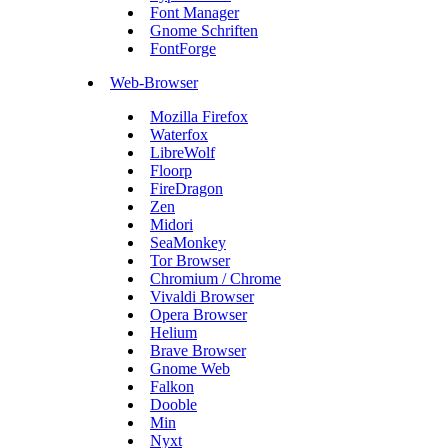
Font Manager
Gnome Schriften
FontForge
Web-Browser
Mozilla Firefox
Waterfox
LibreWolf
Floorp
FireDragon
Zen
Midori
SeaMonkey
Tor Browser
Chromium / Chrome
Vivaldi Browser
Opera Browser
Helium
Brave Browser
Gnome Web
Falkon
Dooble
Min
Nyxt