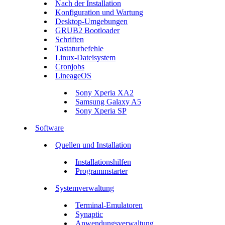
Nach der Installation
Konfiguration und Wartung
Desktop-Umgebungen
GRUB2 Bootloader
Schriften
Tastaturbefehle
Linux-Dateisystem
Cronjobs
LineageOS
Sony Xperia XA2
Samsung Galaxy A5
Sony Xperia SP
Software
Quellen und Installation
Installationshilfen
Programmstarter
Systemverwaltung
Terminal-Emulatoren
Synaptic
Anwendungsverwaltung