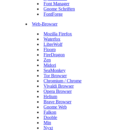
Font Manager
Gnome Schriften
FontForge
Web-Browser
Mozilla Firefox
Waterfox
LibreWolf
Floorp
FireDragon
Zen
Midori
SeaMonkey
Tor Browser
Chromium / Chrome
Vivaldi Browser
Opera Browser
Helium
Brave Browser
Gnome Web
Falkon
Dooble
Min
Nyxt