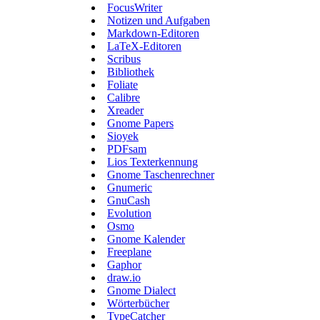
FocusWriter
Notizen und Aufgaben
Markdown-Editoren
LaTeX-Editoren
Scribus
Bibliothek
Foliate
Calibre
Xreader
Gnome Papers
Sioyek
PDFsam
Lios Texterkennung
Gnome Taschenrechner
Gnumeric
GnuCash
Evolution
Osmo
Gnome Kalender
Freeplane
Gaphor
draw.io
Gnome Dialect
Wörterbücher
TypeCatcher