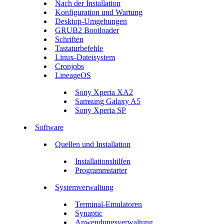
Nach der Installation
Konfiguration und Wartung
Desktop-Umgebungen
GRUB2 Bootloader
Schriften
Tastaturbefehle
Linux-Dateisystem
Cronjobs
LineageOS
Sony Xperia XA2
Samsung Galaxy A5
Sony Xperia SP
Software
Quellen und Installation
Installationshilfen
Programmstarter
Systemverwaltung
Terminal-Emulatoren
Synaptic
Anwendungsverwaltung