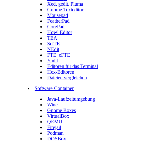
Xed, gedit, Pluma
Gnome Texteditor
Mousepad
FeatherPad
CorePad
Howl Editor
TEA
SciTE
NEdit
FTE, eFTE
Yudit
Editoren für das Terminal
Hex-Editoren
Dateien vergleichen
Software-Container
Java-Laufzeitumgebung
Wine
Gnome Boxes
VirtualBox
QEMU
Firejail
Podman
DOSBox