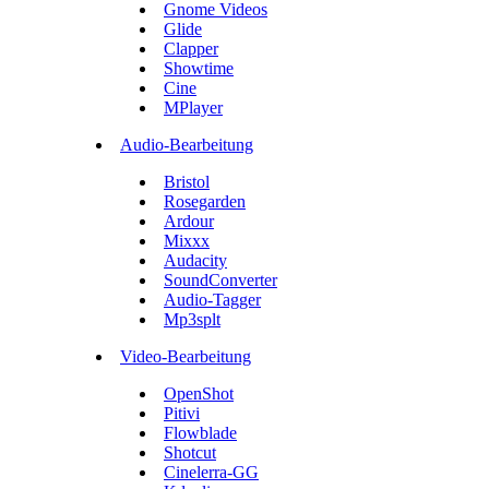
Gnome Videos
Glide
Clapper
Showtime
Cine
MPlayer
Audio-Bearbeitung
Bristol
Rosegarden
Ardour
Mixxx
Audacity
SoundConverter
Audio-Tagger
Mp3splt
Video-Bearbeitung
OpenShot
Pitivi
Flowblade
Shotcut
Cinelerra-GG