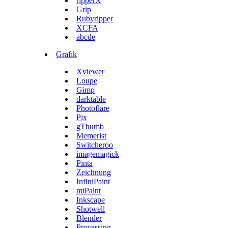
ripperX
Grip
Rubyripper
XCFA
abcde
Grafik
Xviewer
Loupe
Gimp
darktable
Photoflare
Pix
gThumb
Memerist
Switcheroo
imagemagick
Pinta
Zeichnung
InfiniPaint
mtPaint
Inkscape
Shotwell
Blender
Processing