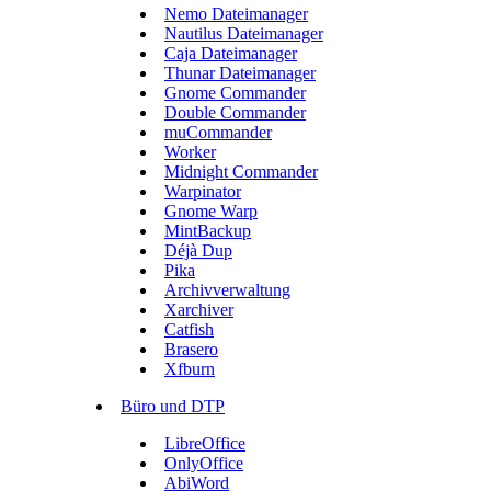
Nemo Dateimanager
Nautilus Dateimanager
Caja Dateimanager
Thunar Dateimanager
Gnome Commander
Double Commander
muCommander
Worker
Midnight Commander
Warpinator
Gnome Warp
MintBackup
Déjà Dup
Pika
Archivverwaltung
Xarchiver
Catfish
Brasero
Xfburn
Büro und DTP
LibreOffice
OnlyOffice
AbiWord