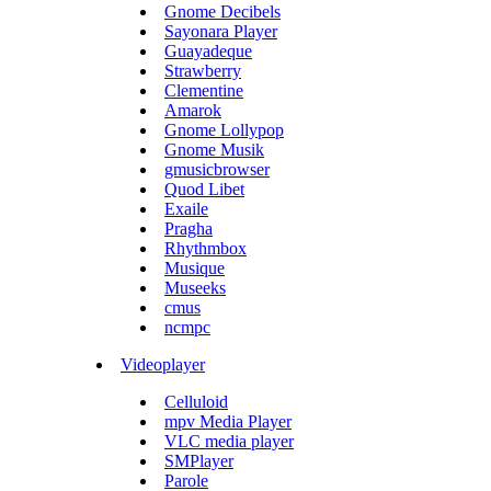
Gnome Decibels
Sayonara Player
Guayadeque
Strawberry
Clementine
Amarok
Gnome Lollypop
Gnome Musik
gmusicbrowser
Quod Libet
Exaile
Pragha
Rhythmbox
Musique
Museeks
cmus
ncmpc
Videoplayer
Celluloid
mpv Media Player
VLC media player
SMPlayer
Parole