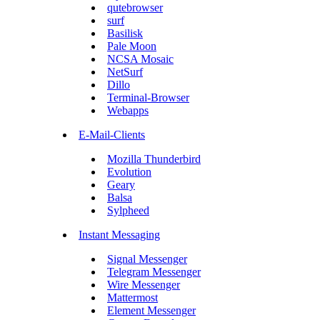
qutebrowser
surf
Basilisk
Pale Moon
NCSA Mosaic
NetSurf
Dillo
Terminal-Browser
Webapps
E-Mail-Clients
Mozilla Thunderbird
Evolution
Geary
Balsa
Sylpheed
Instant Messaging
Signal Messenger
Telegram Messenger
Wire Messenger
Mattermost
Element Messenger