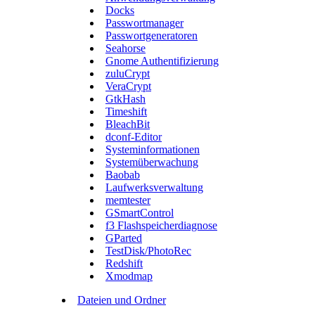
Docks
Passwortmanager
Passwortgeneratoren
Seahorse
Gnome Authentifizierung
zuluCrypt
VeraCrypt
GtkHash
Timeshift
BleachBit
dconf-Editor
Systeminformationen
Systemüberwachung
Baobab
Laufwerksverwaltung
memtester
GSmartControl
f3 Flashspeicherdiagnose
GParted
TestDisk/PhotoRec
Redshift
Xmodmap
Dateien und Ordner