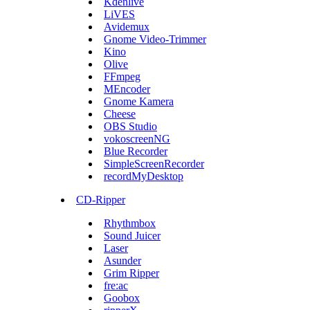
Kdenlive
LiVES
Avidemux
Gnome Video-Trimmer
Kino
Olive
FFmpeg
MEncoder
Gnome Kamera
Cheese
OBS Studio
vokoscreenNG
Blue Recorder
SimpleScreenRecorder
recordMyDesktop
CD-Ripper
Rhythmbox
Sound Juicer
Laser
Asunder
Grim Ripper
fre:ac
Goobox