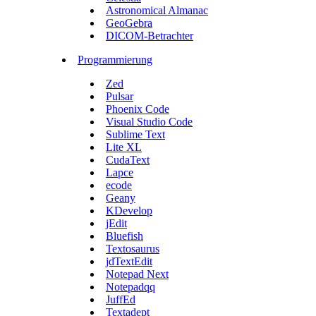
Astronomical Almanac
GeoGebra
DICOM-Betrachter
Programmierung
Zed
Pulsar
Phoenix Code
Visual Studio Code
Sublime Text
Lite XL
CudaText
Lapce
ecode
Geany
KDevelop
jEdit
Bluefish
Textosaurus
jdTextEdit
Notepad Next
Notepadqq
JuffEd
Textadept