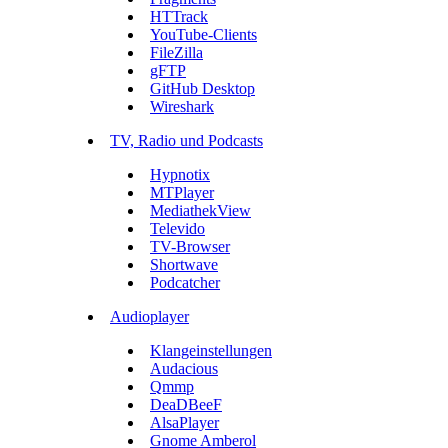
HTTrack
YouTube-Clients
FileZilla
gFTP
GitHub Desktop
Wireshark
TV, Radio und Podcasts
Hypnotix
MTPlayer
MediathekView
Televido
TV-Browser
Shortwave
Podcatcher
Audioplayer
Klangeinstellungen
Audacious
Qmmp
DeaDBeeF
AlsaPlayer
Gnome Amberol