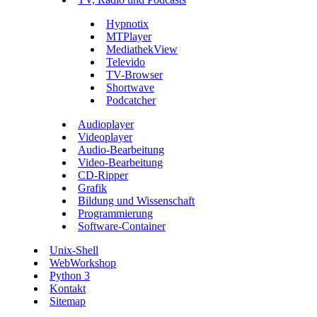
Hypnotix
MTPlayer
MediathekView
Televido
TV-Browser
Shortwave
Podcatcher
Audioplayer
Videoplayer
Audio-Bearbeitung
Video-Bearbeitung
CD-Ripper
Grafik
Bildung und Wissenschaft
Programmierung
Software-Container
Unix-Shell
WebWorkshop
Python 3
Kontakt
Sitemap