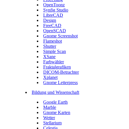
OpenToonz
Synfig Studio
LibreCAD
Design
FreeCAD
OpenSCAD
Gnome Screenshot
Flameshot
Shutter
Simple Scan
XSane
Farbwähler
Fraktalgrafiken
DICOM-Betrachter
Xplanet
Gnome Letterpress
Bildung und Wissenschaft
Google Earth
Marble
Gnome Karten
Wetter
Stellarium
Celestia