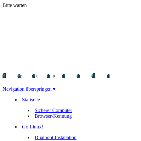
Bitte warten
decocode
decocode
deco
Navigation überspringen ▾
Startseite
Sicherer Computer
Browser-Kennung
Go Linux!
Dualboot-Installation