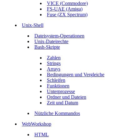
VICE (Commodore)
FS-UAE (Amiga)
Fuse (ZX Spectrum)
Unix-Shell
Dateisystem-Operationen
Unix-Dateirechte
Bash-Skripte
Zahlen
Strings
Arrays
Bedingungen und Vergleiche
Schleifen
Funktionen
Unterprozesse
Ordner und Dateien
Zeit und Datum
Nützliche Kommandos
WebWorkshop
HTML