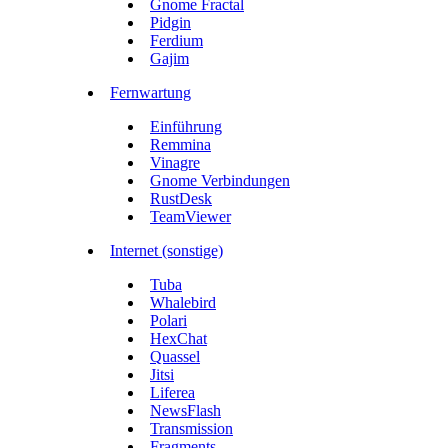
Gnome Fractal
Pidgin
Ferdium
Gajim
Fernwartung
Einführung
Remmina
Vinagre
Gnome Verbindungen
RustDesk
TeamViewer
Internet (sonstige)
Tuba
Whalebird
Polari
HexChat
Quassel
Jitsi
Liferea
NewsFlash
Transmission
Fragments