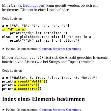
Mit
/
(s.
Bedingungen
) kann geprüft werden, ob sich ein
if
in
bestimmtes Element in einer Liste befindet:
Code kopieren
a = ["A", "B", "C", "a", "b", "c"]
if "d" in a:
    print("\"d\" ist enthalten.")
else:  # gleichbedeutend mit: if "d" not in a
    print("\"d\" ist nicht enthalten.")
► Python-Dokumentation:
Common Sequence Operations
Mit der Funktion
lässt sich die Anzahl gesuchter Elemente
count()
innerhalb von Listen (wie bei Strings und Tupeln) ermitteln.
Code kopieren
a = ["Hallo", 5, True, False, True, -8, "Welt!"]
print(
a.count("Welt!")
)
print(
a.count("x")
)
print(
a.count(True)
)
Index eines Elements bestimmen
► Python-Dokumentation:
Common Sequence Operations