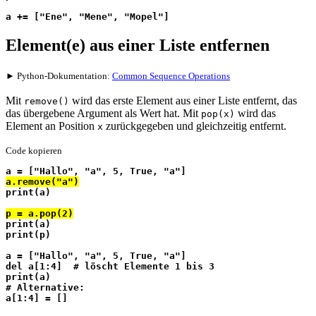
a += ["Ene", "Mene", "Mopel"]
Element(e) aus einer Liste entfernen
► Python-Dokumentation:
Common Sequence Operations
Mit
wird das erste Element aus einer Liste entfernt, das
remove()
das übergebene Argument als Wert hat. Mit
wird das
pop(x)
Element an Position
zurückgegeben und gleichzeitig entfernt.
x
Code kopieren
a = ["Hallo", "a", 5, True, "a"]
a.remove("a")
print(a)
p = a.pop(2)
print(a)
print(p)
a = ["Hallo", "a", 5, True, "a"]
del a[1:4]  # löscht Elemente 1 bis 3
print(a)
# Alternative:
a[1:4] = []