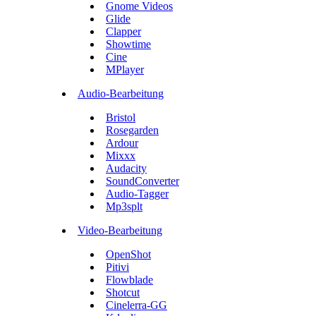
Gnome Videos
Glide
Clapper
Showtime
Cine
MPlayer
Audio-Bearbeitung
Bristol
Rosegarden
Ardour
Mixxx
Audacity
SoundConverter
Audio-Tagger
Mp3splt
Video-Bearbeitung
OpenShot
Pitivi
Flowblade
Shotcut
Cinelerra-GG