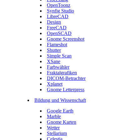
OpenToonz
Synfig Studio
LibreCAD
Design
FreeCAD
OpenSCAD
Gnome Screenshot
Flameshot
Shutter
Simple Scan
XSane
Farbwähler
Fraktalgrafiken
DICOM-Betrachter
Xplanet
Gnome Letterpress
Bildung und Wissenschaft
Google Earth
Marble
Gnome Karten
Wetter
Stellarium
Celestia