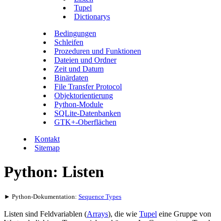
Tupel
Dictionarys
Bedingungen
Schleifen
Prozeduren und Funktionen
Dateien und Ordner
Zeit und Datum
Binärdaten
File Transfer Protocol
Objektorientierung
Python-Module
SQLite-Datenbanken
GTK+-Oberflächen
Kontakt
Sitemap
Python: Listen
► Python-Dokumentation:
Sequence Types
Listen sind Feldvariablen (
Arrays
), die wie
Tupel
eine Gruppe von