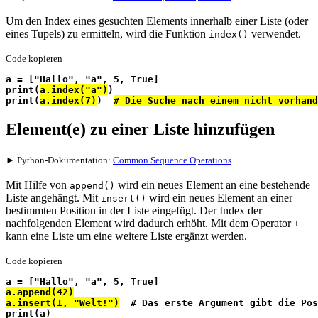
Um den Index eines gesuchten Elements innerhalb einer Liste (oder
eines Tupels) zu ermitteln, wird die Funktion
verwendet.
index()
Code kopieren
a = ["Hallo", "a", 5, True]
print(
a.index("a")
)
print(
a.index(7)
)  
# Die Suche nach einem nicht vorhand
Element(e) zu einer Liste hinzufügen
► Python-Dokumentation:
Common Sequence Operations
Mit Hilfe von
wird ein neues Element an eine bestehende
append()
Liste angehängt. Mit
wird ein neues Element an einer
insert()
bestimmten Position in der Liste eingefügt. Der Index der
nachfolgenden Element wird dadurch erhöht. Mit dem Operator
+
kann eine Liste um eine weitere Liste ergänzt werden.
Code kopieren
a = ["Hallo", "a", 5, True]
a.append(42)
a.insert(1, "Welt!")
  # Das erste Argument gibt die Pos
print(a)