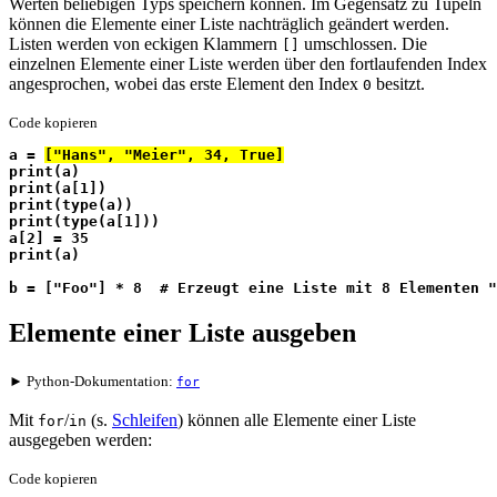
Werten beliebigen Typs speichern können. Im Gegensatz zu Tupeln
können die Elemente einer Liste nachträglich geändert werden.
Listen werden von eckigen Klammern
umschlossen. Die
[]
einzelnen Elemente einer Liste werden über den fortlaufenden Index
angesprochen, wobei das erste Element den Index
besitzt.
0
Code kopieren
a = 
["Hans", "Meier", 34, True]
print(a)
print(a[1])
print(type(a))
print(type(a[1]))
a[2] = 35
print(a)
b = ["Foo"] * 8  # Erzeugt eine Liste mit 8 Elementen "
Elemente einer Liste ausgeben
► Python-Dokumentation:
for
Mit
/
(s.
Schleifen
) können alle Elemente einer Liste
for
in
ausgegeben werden:
Code kopieren