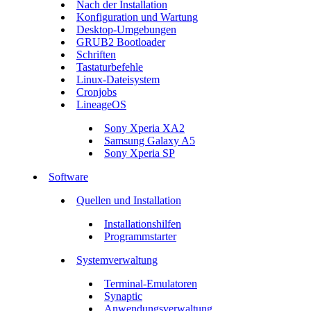
Nach der Installation
Konfiguration und Wartung
Desktop-Umgebungen
GRUB2 Bootloader
Schriften
Tastaturbefehle
Linux-Dateisystem
Cronjobs
LineageOS
Sony Xperia XA2
Samsung Galaxy A5
Sony Xperia SP
Software
Quellen und Installation
Installationshilfen
Programmstarter
Systemverwaltung
Terminal-Emulatoren
Synaptic
Anwendungsverwaltung