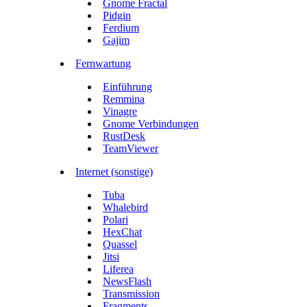
Gnome Fractal
Pidgin
Ferdium
Gajim
Fernwartung
Einführung
Remmina
Vinagre
Gnome Verbindungen
RustDesk
TeamViewer
Internet (sonstige)
Tuba
Whalebird
Polari
HexChat
Quassel
Jitsi
Liferea
NewsFlash
Transmission
Fragments