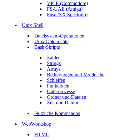
VICE (Commodore)
FS-UAE (Amiga)
Fuse (ZX Spectrum)
Unix-Shell
Dateisystem-Operationen
Unix-Dateirechte
Bash-Skripte
Zahlen
Strings
Arrays
Bedingungen und Vergleiche
Schleifen
Funktionen
Unterprozesse
Ordner und Dateien
Zeit und Datum
Nützliche Kommandos
WebWorkshop
HTML