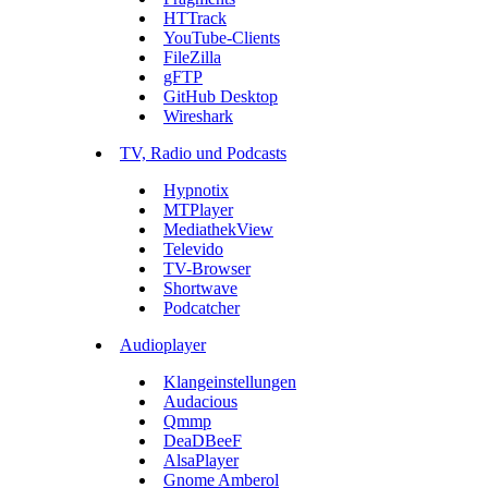
HTTrack
YouTube-Clients
FileZilla
gFTP
GitHub Desktop
Wireshark
TV, Radio und Podcasts
Hypnotix
MTPlayer
MediathekView
Televido
TV-Browser
Shortwave
Podcatcher
Audioplayer
Klangeinstellungen
Audacious
Qmmp
DeaDBeeF
AlsaPlayer
Gnome Amberol