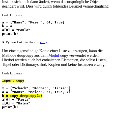
Instanz sich auch dann ändert, wenn das ursprüngliche Objekt
geändert wird. Dies wird durch folgendes Beispiel veranschaulicht:
Code kopieren
a = ["Hans", "Meier", 34, True]
b = a
a[0] = "Paula"
print(b)
► Python-Dokumentation:
copy
Um eine eigenständige Kopie einer Liste zu erzeugen, kann die
Methode
aus dem
Modul
verwendet werden.
deepcopy
copy
Hierbei werden auch bei enthaltenen Elementen, die selbst Listen,
Tupel oder Dictionarys sind, Kopien und keine Instanzen erzeugt.
Code kopieren
import copy
x = ["Schach", "Kochen", "Tanzen"]
a = ["Hans", "Meier", 34, True, x]
b = copy.deepcopy(a)
a[0] = "Paula"
x[0] = "Halma"
print(b)