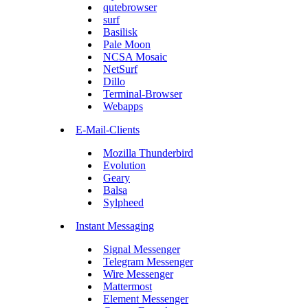
qutebrowser
surf
Basilisk
Pale Moon
NCSA Mosaic
NetSurf
Dillo
Terminal-Browser
Webapps
E-Mail-Clients
Mozilla Thunderbird
Evolution
Geary
Balsa
Sylpheed
Instant Messaging
Signal Messenger
Telegram Messenger
Wire Messenger
Mattermost
Element Messenger