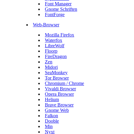
Font Manager
Gnome Schriften
FontForge
Web-Browser
Mozilla Firefox
Waterfox
LibreWolf
Floorp
FireDragon
Zen
Midori
SeaMonkey
Tor Browser
Chromium / Chrome
Vivaldi Browser
Opera Browser
Helium
Brave Browser
Gnome Web
Falkon
Dooble
Min
Nyxt