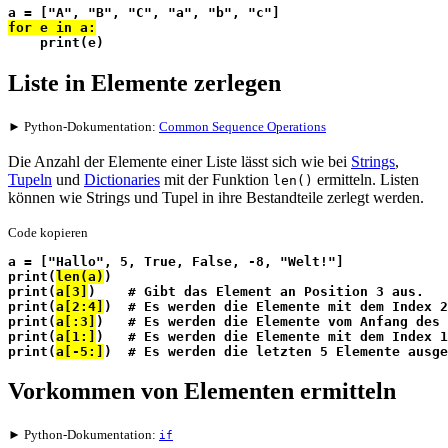
a = ["A", "B", "C", "a", "b", "c"]
for e in a:
    print(e)
Liste in Elemente zerlegen
► Python-Dokumentation:
Common Sequence Operations
Die Anzahl der Elemente einer Liste lässt sich wie bei
Strings
,
Tupeln
und
Dictionaries
mit der Funktion
ermitteln. Listen
len()
können wie Strings und Tupel in ihre Bestandteile zerlegt werden.
Code kopieren
a = ["Hallo", 5, True, False, -8, "Welt!"]
print(
len(a)
)
print(
a[3]
)    # Gibt das Element an Position 3 aus.
print(
a[2:4]
)  # Es werden die Elemente mit dem Index 2
print(
a[:3]
)   # Es werden die Elemente vom Anfang des 
print(
a[1:]
)   # Es werden die Elemente mit dem Index 1
print(
a[-5:]
)  # Es werden die letzten 5 Elemente ausge
Vorkommen von Elementen ermitteln
► Python-Dokumentation:
if