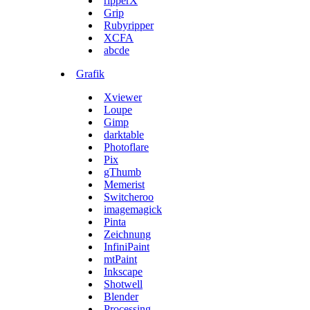
ripperX
Grip
Rubyripper
XCFA
abcde
Grafik
Xviewer
Loupe
Gimp
darktable
Photoflare
Pix
gThumb
Memerist
Switcheroo
imagemagick
Pinta
Zeichnung
InfiniPaint
mtPaint
Inkscape
Shotwell
Blender
Processing