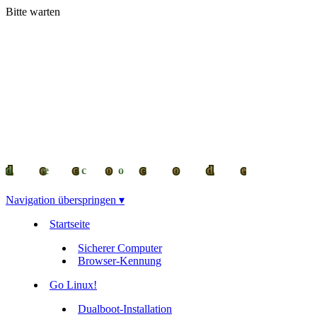
Bitte warten
decocode
decocode
deco
Navigation überspringen ▾
Startseite
Sicherer Computer
Browser-Kennung
Go Linux!
Dualboot-Installation