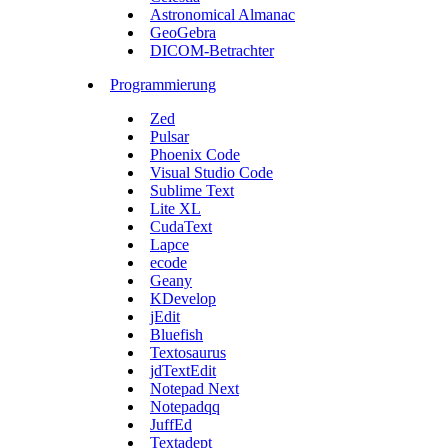
Astronomical Almanac
GeoGebra
DICOM-Betrachter
Programmierung
Zed
Pulsar
Phoenix Code
Visual Studio Code
Sublime Text
Lite XL
CudaText
Lapce
ecode
Geany
KDevelop
jEdit
Bluefish
Textosaurus
jdTextEdit
Notepad Next
Notepadqq
JuffEd
Textadept