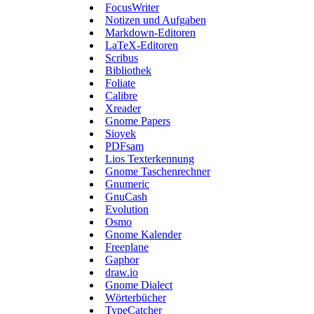
FocusWriter
Notizen und Aufgaben
Markdown-Editoren
LaTeX-Editoren
Scribus
Bibliothek
Foliate
Calibre
Xreader
Gnome Papers
Sioyek
PDFsam
Lios Texterkennung
Gnome Taschenrechner
Gnumeric
GnuCash
Evolution
Osmo
Gnome Kalender
Freeplane
Gaphor
draw.io
Gnome Dialect
Wörterbücher
TypeCatcher