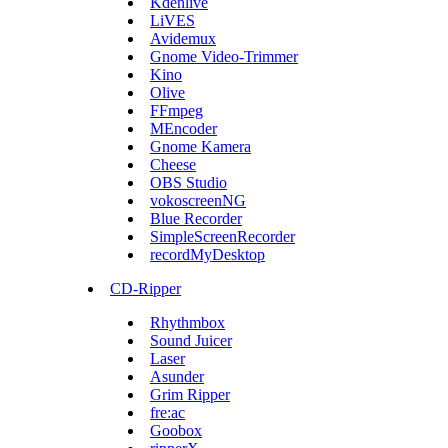
Kdenlive
LiVES
Avidemux
Gnome Video-Trimmer
Kino
Olive
FFmpeg
MEncoder
Gnome Kamera
Cheese
OBS Studio
vokoscreenNG
Blue Recorder
SimpleScreenRecorder
recordMyDesktop
CD-Ripper
Rhythmbox
Sound Juicer
Laser
Asunder
Grim Ripper
fre:ac
Goobox