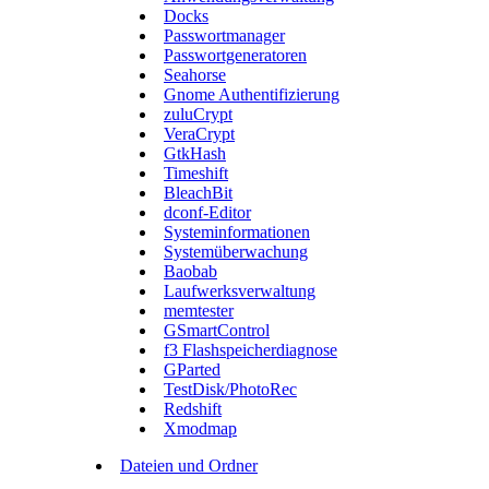
Docks
Passwortmanager
Passwortgeneratoren
Seahorse
Gnome Authentifizierung
zuluCrypt
VeraCrypt
GtkHash
Timeshift
BleachBit
dconf-Editor
Systeminformationen
Systemüberwachung
Baobab
Laufwerksverwaltung
memtester
GSmartControl
f3 Flashspeicherdiagnose
GParted
TestDisk/PhotoRec
Redshift
Xmodmap
Dateien und Ordner