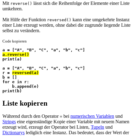
Mit
lässt sich die Reihenfolge der Elemente einer Liste
reverse()
umkehren.
Mit Hilfe der Funktion
kann eine umgekehrte Instanz
reversed()
einer Liste erzeugt werden, ohne dabei die zugrunde liegende Liste
selbst zu verändern.
Code kopieren
a = ["A", "B", "C", "a", "b", "c"]
a.reverse()
print(a)
a = ["A", "B", "C", "a", "b", "c"]
r = 
reversed(a)
b = []
for e in r:
    b.append(e)
print(b)
Liste kopieren
Während durch den Operator
bei
numerischen Variablen
und
=
Strings
eine eigenständige Kopie einer Variable mit neuem Namen
erzeugt wird, erzeugt der Operator bei Listen,
Tupeln
und
Dictionarys
lediglich eine Instanz. Das bedeutet, dass der Wert der