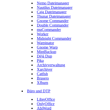
Nemo Dateimanager
Nautilus Dateimanager
Caja Dateimanager
Thunar Dateimanager
Gnome Commander
Double Commander
muCommander
Worker
Midnight Commander
Warpinator
Gnome Warp
MintBackup
Déjà Dup
Pika
Archivverwaltung
Xarchiver
Catfish
Brasero
Xfburn
Büro und DTP
LibreOffice
OnlyOffice
AbiWord