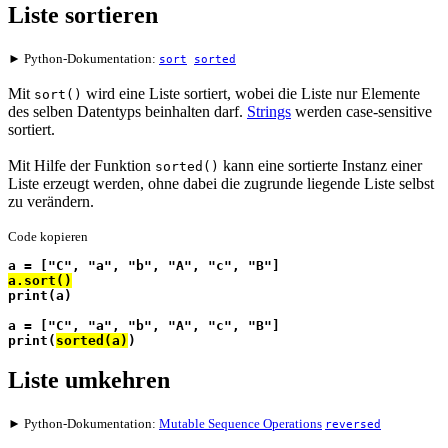
Liste sortieren
► Python-Dokumentation:
sort
sorted
Mit
wird eine Liste sortiert, wobei die Liste nur Elemente
sort()
des selben Datentyps beinhalten darf.
Strings
werden
case-sensitive
sortiert.
Mit Hilfe der Funktion
kann eine sortierte Instanz einer
sorted()
Liste erzeugt werden, ohne dabei die zugrunde liegende Liste selbst
zu verändern.
Code kopieren
a = ["C", "a", "b", "A", "c", "B"]
a.sort()
print(a)
a = ["C", "a", "b", "A", "c", "B"]
print(
sorted(a)
)
Liste umkehren
► Python-Dokumentation:
Mutable Sequence Operations
reversed