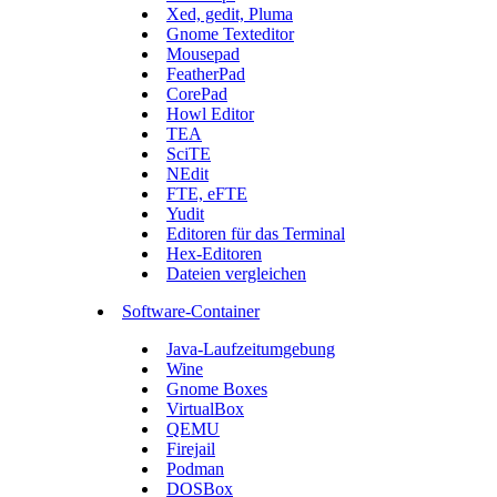
Xed, gedit, Pluma
Gnome Texteditor
Mousepad
FeatherPad
CorePad
Howl Editor
TEA
SciTE
NEdit
FTE, eFTE
Yudit
Editoren für das Terminal
Hex-Editoren
Dateien vergleichen
Software-Container
Java-Laufzeitumgebung
Wine
Gnome Boxes
VirtualBox
QEMU
Firejail
Podman
DOSBox