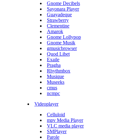
Gnome Decibels
Sayonara Player
Guayadeque
Strawberry
Clementine
Amarok
Gnome Lollypop
Gnome Musik
gmusicbrowser
Quod Libet
Exaile
Pragha
Rhythmbox
Musique
Museeks
cmus
ncmpc
Videoplayer
Celluloid
mpv Media Player
VLC media player
SMPlayer
Parole