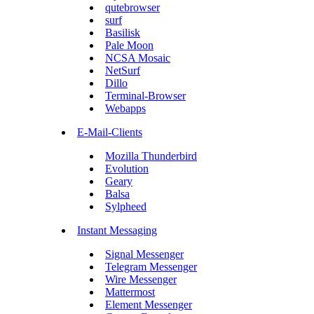
qutebrowser
surf
Basilisk
Pale Moon
NCSA Mosaic
NetSurf
Dillo
Terminal-Browser
Webapps
E-Mail-Clients
Mozilla Thunderbird
Evolution
Geary
Balsa
Sylpheed
Instant Messaging
Signal Messenger
Telegram Messenger
Wire Messenger
Mattermost
Element Messenger