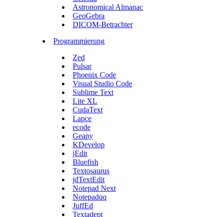
Astronomical Almanac
GeoGebra
DICOM-Betrachter
Programmierung
Zed
Pulsar
Phoenix Code
Visual Studio Code
Sublime Text
Lite XL
CudaText
Lapce
ecode
Geany
KDevelop
jEdit
Bluefish
Textosaurus
jdTextEdit
Notepad Next
Notepadqq
JuffEd
Textadept