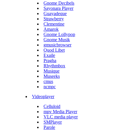
Gnome Decibels
Sayonara Player
Guayadeque
Strawberry
Clementine
Amarok
Gnome Lollypop
Gnome Musik
gmusicbrowser
Quod Libet
Exaile
Pragha
Rhythmbox
Musique
Museeks
cmus
ncmpc
Videoplayer
Celluloid
mpv Media Player
VLC media player
SMPlayer
Parole