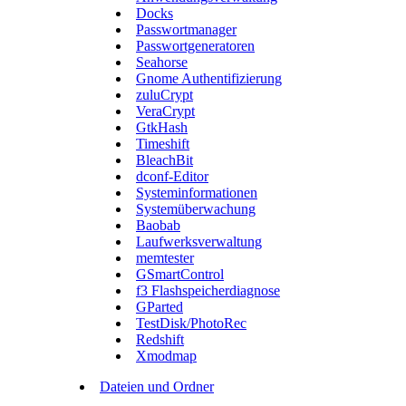
Docks
Passwortmanager
Passwortgeneratoren
Seahorse
Gnome Authentifizierung
zuluCrypt
VeraCrypt
GtkHash
Timeshift
BleachBit
dconf-Editor
Systeminformationen
Systemüberwachung
Baobab
Laufwerksverwaltung
memtester
GSmartControl
f3 Flashspeicherdiagnose
GParted
TestDisk/PhotoRec
Redshift
Xmodmap
Dateien und Ordner