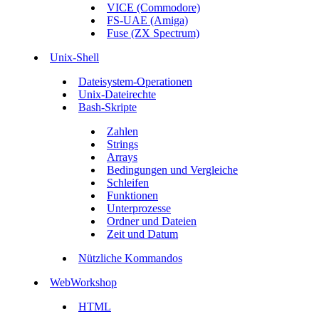
VICE (Commodore)
FS-UAE (Amiga)
Fuse (ZX Spectrum)
Unix-Shell
Dateisystem-Operationen
Unix-Dateirechte
Bash-Skripte
Zahlen
Strings
Arrays
Bedingungen und Vergleiche
Schleifen
Funktionen
Unterprozesse
Ordner und Dateien
Zeit und Datum
Nützliche Kommandos
WebWorkshop
HTML