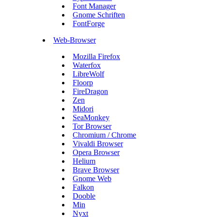
Font Manager
Gnome Schriften
FontForge
Web-Browser
Mozilla Firefox
Waterfox
LibreWolf
Floorp
FireDragon
Zen
Midori
SeaMonkey
Tor Browser
Chromium / Chrome
Vivaldi Browser
Opera Browser
Helium
Brave Browser
Gnome Web
Falkon
Dooble
Min
Nyxt