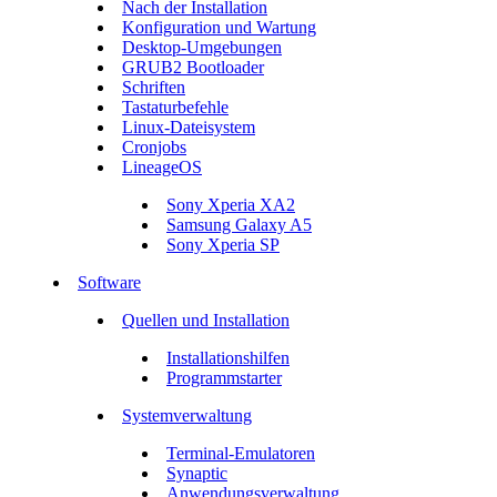
Nach der Installation
Konfiguration und Wartung
Desktop-Umgebungen
GRUB2 Bootloader
Schriften
Tastaturbefehle
Linux-Dateisystem
Cronjobs
LineageOS
Sony Xperia XA2
Samsung Galaxy A5
Sony Xperia SP
Software
Quellen und Installation
Installationshilfen
Programmstarter
Systemverwaltung
Terminal-Emulatoren
Synaptic
Anwendungsverwaltung