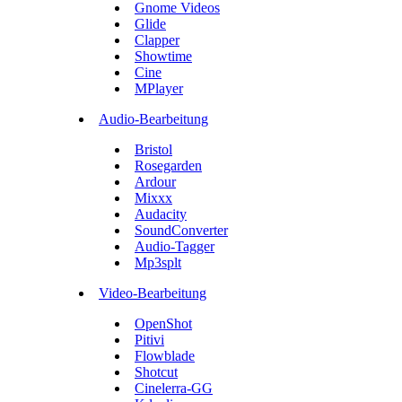
Gnome Videos
Glide
Clapper
Showtime
Cine
MPlayer
Audio-Bearbeitung
Bristol
Rosegarden
Ardour
Mixxx
Audacity
SoundConverter
Audio-Tagger
Mp3splt
Video-Bearbeitung
OpenShot
Pitivi
Flowblade
Shotcut
Cinelerra-GG