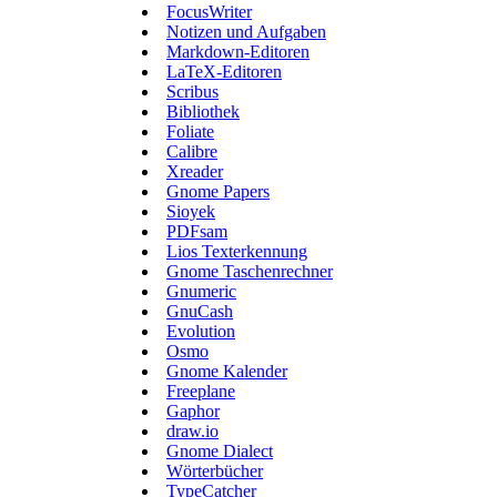
FocusWriter
Notizen und Aufgaben
Markdown-Editoren
LaTeX-Editoren
Scribus
Bibliothek
Foliate
Calibre
Xreader
Gnome Papers
Sioyek
PDFsam
Lios Texterkennung
Gnome Taschenrechner
Gnumeric
GnuCash
Evolution
Osmo
Gnome Kalender
Freeplane
Gaphor
draw.io
Gnome Dialect
Wörterbücher
TypeCatcher