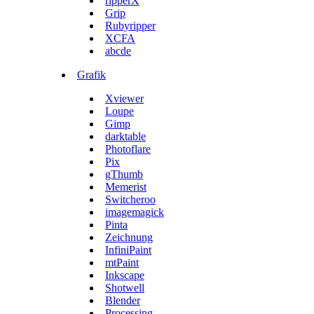
ripperX
Grip
Rubyripper
XCFA
abcde
Grafik
Xviewer
Loupe
Gimp
darktable
Photoflare
Pix
gThumb
Memerist
Switcheroo
imagemagick
Pinta
Zeichnung
InfiniPaint
mtPaint
Inkscape
Shotwell
Blender
Processing