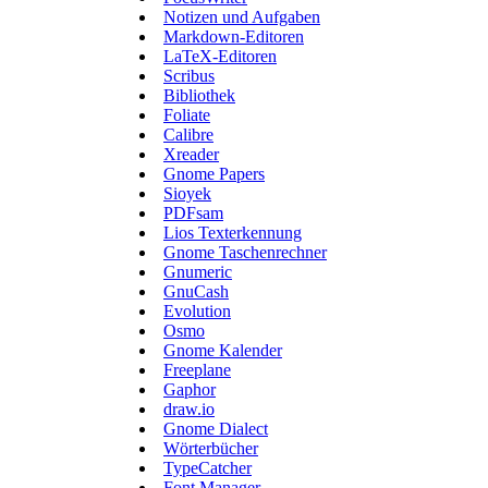
Notizen und Aufgaben
Markdown-Editoren
LaTeX-Editoren
Scribus
Bibliothek
Foliate
Calibre
Xreader
Gnome Papers
Sioyek
PDFsam
Lios Texterkennung
Gnome Taschenrechner
Gnumeric
GnuCash
Evolution
Osmo
Gnome Kalender
Freeplane
Gaphor
draw.io
Gnome Dialect
Wörterbücher
TypeCatcher
Font Manager