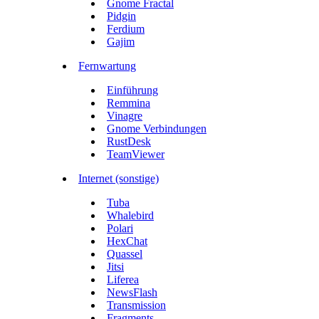
Gnome Fractal
Pidgin
Ferdium
Gajim
Fernwartung
Einführung
Remmina
Vinagre
Gnome Verbindungen
RustDesk
TeamViewer
Internet (sonstige)
Tuba
Whalebird
Polari
HexChat
Quassel
Jitsi
Liferea
NewsFlash
Transmission
Fragments