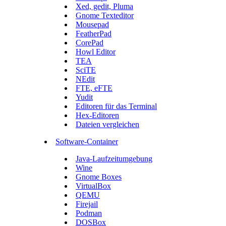
Xed, gedit, Pluma
Gnome Texteditor
Mousepad
FeatherPad
CorePad
Howl Editor
TEA
SciTE
NEdit
FTE, eFTE
Yudit
Editoren für das Terminal
Hex-Editoren
Dateien vergleichen
Software-Container
Java-Laufzeitumgebung
Wine
Gnome Boxes
VirtualBox
QEMU
Firejail
Podman
DOSBox