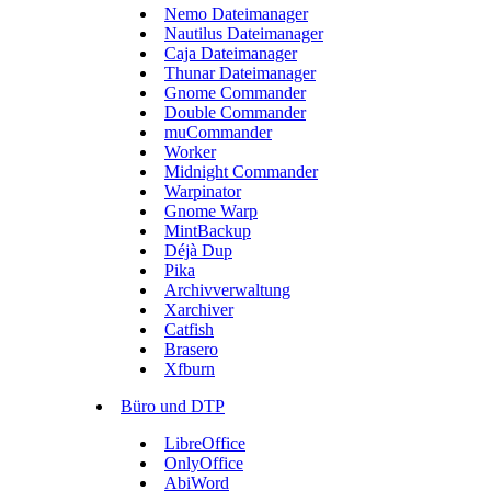
Nemo Dateimanager
Nautilus Dateimanager
Caja Dateimanager
Thunar Dateimanager
Gnome Commander
Double Commander
muCommander
Worker
Midnight Commander
Warpinator
Gnome Warp
MintBackup
Déjà Dup
Pika
Archivverwaltung
Xarchiver
Catfish
Brasero
Xfburn
Büro und DTP
LibreOffice
OnlyOffice
AbiWord