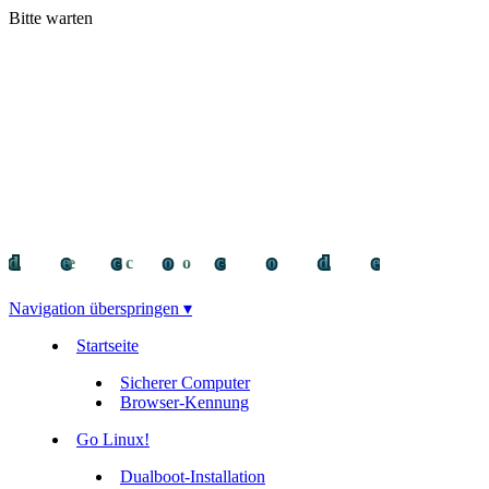
Bitte warten
decocode
decocode
deco
Navigation überspringen ▾
Startseite
Sicherer Computer
Browser-Kennung
Go Linux!
Dualboot-Installation