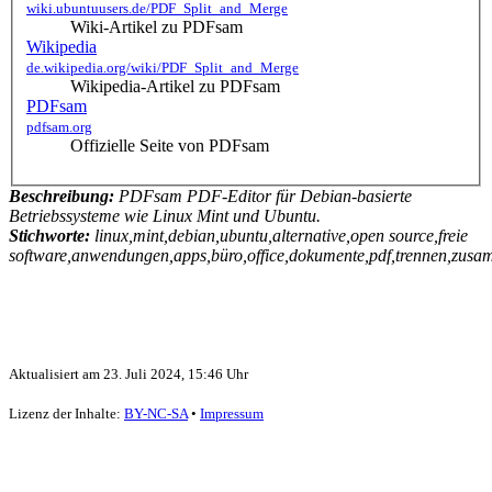
wiki.ubuntuusers.de/PDF_Split_and_Merge
Wiki-Artikel zu PDFsam
Wikipedia
de.wikipedia.org/wiki/PDF_Split_and_Merge
Wikipedia-Artikel zu PDFsam
PDFsam
pdfsam.org
Offizielle Seite von PDFsam
Beschreibung:
PDFsam PDF-Editor für Debian-basierte
Betriebssysteme wie Linux Mint und Ubuntu.
Stichworte:
linux,mint,debian,ubuntu,alternative,open source,freie
software,anwendungen,apps,büro,office,dokumente,pdf,trennen,zusa
Aktualisiert am
23. Juli 2024, 15:46 Uhr
Lizenz der Inhalte:
BY-NC-SA
•
Impressum