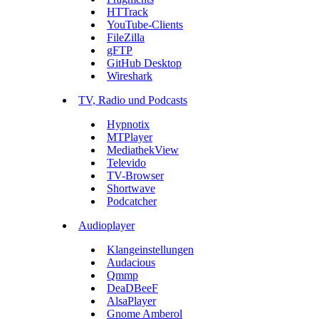
HTTrack
YouTube-Clients
FileZilla
gFTP
GitHub Desktop
Wireshark
TV, Radio und Podcasts
Hypnotix
MTPlayer
MediathekView
Televido
TV-Browser
Shortwave
Podcatcher
Audioplayer
Klangeinstellungen
Audacious
Qmmp
DeaDBeeF
AlsaPlayer
Gnome Amberol