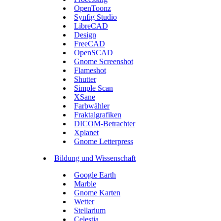
OpenToonz
Synfig Studio
LibreCAD
Design
FreeCAD
OpenSCAD
Gnome Screenshot
Flameshot
Shutter
Simple Scan
XSane
Farbwähler
Fraktalgrafiken
DICOM-Betrachter
Xplanet
Gnome Letterpress
Bildung und Wissenschaft
Google Earth
Marble
Gnome Karten
Wetter
Stellarium
Celestia