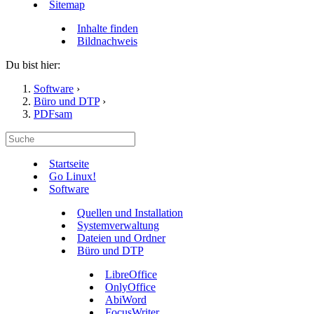
Sitemap
Inhalte finden
Bildnachweis
Du bist hier:
Software
›
Büro und DTP
›
PDFsam
Startseite
Go Linux!
Software
Quellen und Installation
Systemverwaltung
Dateien und Ordner
Büro und DTP
LibreOffice
OnlyOffice
AbiWord
FocusWriter