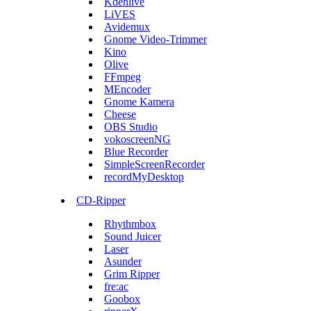
Kdenlive
LiVES
Avidemux
Gnome Video-Trimmer
Kino
Olive
FFmpeg
MEncoder
Gnome Kamera
Cheese
OBS Studio
vokoscreenNG
Blue Recorder
SimpleScreenRecorder
recordMyDesktop
CD-Ripper
Rhythmbox
Sound Juicer
Laser
Asunder
Grim Ripper
fre:ac
Goobox