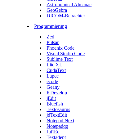
Astronomical Almanac
GeoGebra
DICOM-Betrachter
Programmierung
Zed
Pulsar
Phoenix Code
Visual Studio Code
Sublime Text
Lite XL
CudaText
Lapce
ecode
Geany
KDevelop
jEdit
Bluefish
Textosaurus
jdTextEdit
Notepad Next
Notepadqq
JuffEd
Textadept