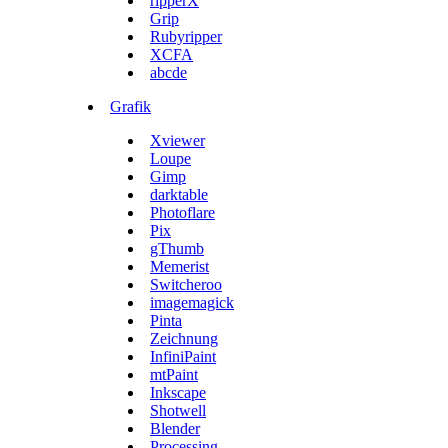
ripperX
Grip
Rubyripper
XCFA
abcde
Grafik
Xviewer
Loupe
Gimp
darktable
Photoflare
Pix
gThumb
Memerist
Switcheroo
imagemagick
Pinta
Zeichnung
InfiniPaint
mtPaint
Inkscape
Shotwell
Blender
Processing