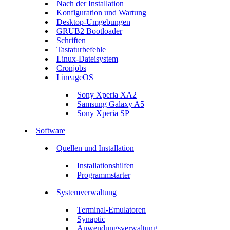
Nach der Installation
Konfiguration und Wartung
Desktop-Umgebungen
GRUB2 Bootloader
Schriften
Tastaturbefehle
Linux-Dateisystem
Cronjobs
LineageOS
Sony Xperia XA2
Samsung Galaxy A5
Sony Xperia SP
Software
Quellen und Installation
Installationshilfen
Programmstarter
Systemverwaltung
Terminal-Emulatoren
Synaptic
Anwendungsverwaltung