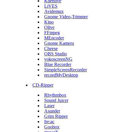
Kdenlive
LiVES
Avidemux
Gnome Video-Trimmer
Kino
Olive
FFmpeg
MEncoder
Gnome Kamera
Cheese
OBS Studio
vokoscreenNG
Blue Recorder
SimpleScreenRecorder
recordMyDesktop
CD-Ripper
Rhythmbox
Sound Juicer
Laser
Asunder
Grim Ripper
fre:ac
Goobox