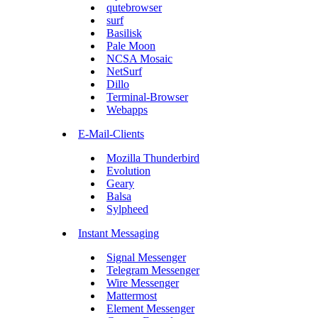
qutebrowser
surf
Basilisk
Pale Moon
NCSA Mosaic
NetSurf
Dillo
Terminal-Browser
Webapps
E-Mail-Clients
Mozilla Thunderbird
Evolution
Geary
Balsa
Sylpheed
Instant Messaging
Signal Messenger
Telegram Messenger
Wire Messenger
Mattermost
Element Messenger