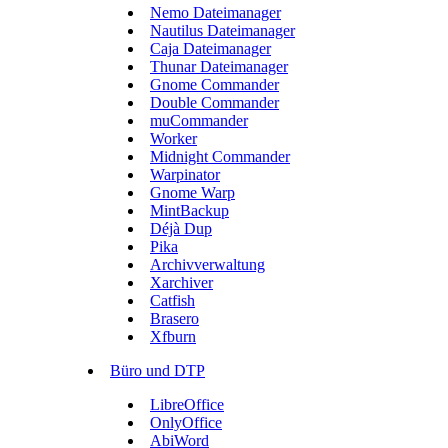
Nemo Dateimanager
Nautilus Dateimanager
Caja Dateimanager
Thunar Dateimanager
Gnome Commander
Double Commander
muCommander
Worker
Midnight Commander
Warpinator
Gnome Warp
MintBackup
Déjà Dup
Pika
Archivverwaltung
Xarchiver
Catfish
Brasero
Xfburn
Büro und DTP
LibreOffice
OnlyOffice
AbiWord