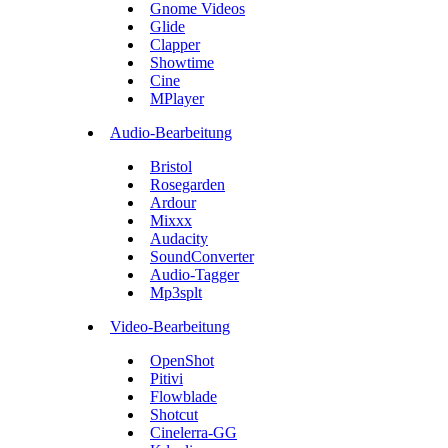
Gnome Videos
Glide
Clapper
Showtime
Cine
MPlayer
Audio-Bearbeitung
Bristol
Rosegarden
Ardour
Mixxx
Audacity
SoundConverter
Audio-Tagger
Mp3splt
Video-Bearbeitung
OpenShot
Pitivi
Flowblade
Shotcut
Cinelerra-GG