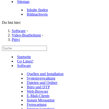
Sitemap
Inhalte finden
Bildnachweis
Du bist hier:
Software
›
Video-Bearbeitung
›
Pitivi
Startseite
Go Linux!
Software
Quellen und Installation
Systemverwaltung
Dateien und Ordner
Büro und DTP
Web-Browser
E-Mail-Clients
Instant Messaging
Fernwartung
Internet (sonstige)