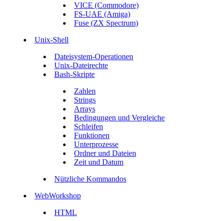
VICE (Commodore)
FS-UAE (Amiga)
Fuse (ZX Spectrum)
Unix-Shell
Dateisystem-Operationen
Unix-Dateirechte
Bash-Skripte
Zahlen
Strings
Arrays
Bedingungen und Vergleiche
Schleifen
Funktionen
Unterprozesse
Ordner und Dateien
Zeit und Datum
Nützliche Kommandos
WebWorkshop
HTML