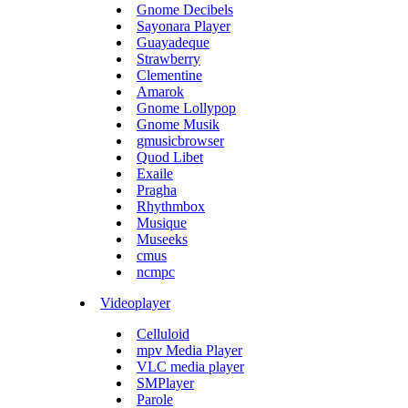
Gnome Decibels
Sayonara Player
Guayadeque
Strawberry
Clementine
Amarok
Gnome Lollypop
Gnome Musik
gmusicbrowser
Quod Libet
Exaile
Pragha
Rhythmbox
Musique
Museeks
cmus
ncmpc
Videoplayer
Celluloid
mpv Media Player
VLC media player
SMPlayer
Parole