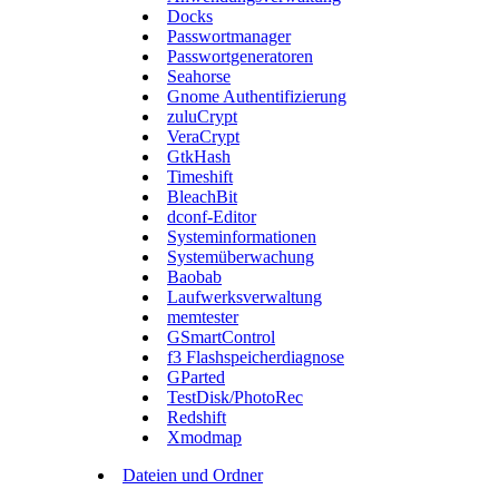
Docks
Passwortmanager
Passwortgeneratoren
Seahorse
Gnome Authentifizierung
zuluCrypt
VeraCrypt
GtkHash
Timeshift
BleachBit
dconf-Editor
Systeminformationen
Systemüberwachung
Baobab
Laufwerksverwaltung
memtester
GSmartControl
f3 Flashspeicherdiagnose
GParted
TestDisk/PhotoRec
Redshift
Xmodmap
Dateien und Ordner