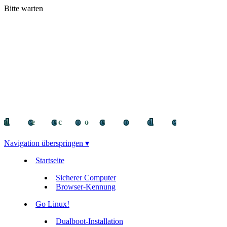
Bitte warten
decocode
decocode
deco
Navigation überspringen ▾
Startseite
Sicherer Computer
Browser-Kennung
Go Linux!
Dualboot-Installation