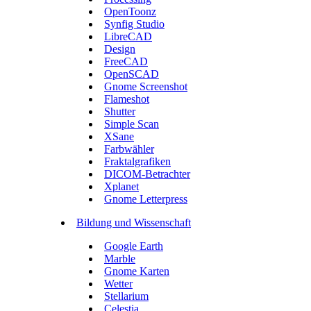
OpenToonz
Synfig Studio
LibreCAD
Design
FreeCAD
OpenSCAD
Gnome Screenshot
Flameshot
Shutter
Simple Scan
XSane
Farbwähler
Fraktalgrafiken
DICOM-Betrachter
Xplanet
Gnome Letterpress
Bildung und Wissenschaft
Google Earth
Marble
Gnome Karten
Wetter
Stellarium
Celestia