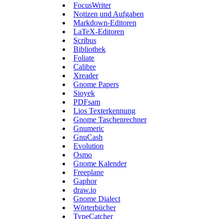
FocusWriter
Notizen und Aufgaben
Markdown-Editoren
LaTeX-Editoren
Scribus
Bibliothek
Foliate
Calibre
Xreader
Gnome Papers
Sioyek
PDFsam
Lios Texterkennung
Gnome Taschenrechner
Gnumeric
GnuCash
Evolution
Osmo
Gnome Kalender
Freeplane
Gaphor
draw.io
Gnome Dialect
Wörterbücher
TypeCatcher