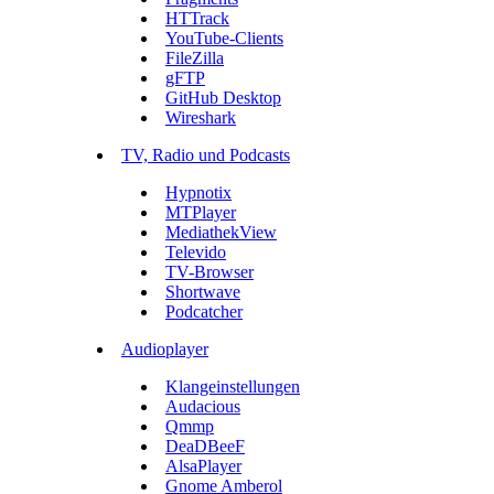
HTTrack
YouTube-Clients
FileZilla
gFTP
GitHub Desktop
Wireshark
TV, Radio und Podcasts
Hypnotix
MTPlayer
MediathekView
Televido
TV-Browser
Shortwave
Podcatcher
Audioplayer
Klangeinstellungen
Audacious
Qmmp
DeaDBeeF
AlsaPlayer
Gnome Amberol