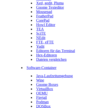
Xed, gedit, Pluma
Gnome Texteditor
Mousepad
FeatherPad
CorePad
Howl Editor
TEA
SciTE
NEdit
FTE, eFTE
Yudit
Editoren für das Terminal
Hex-Editoren
Dateien vergleichen
Software-Container
Java-Laufzeitumgebung
Wine
Gnome Boxes
VirtualBox
QEMU
Firejail
Podman
DOSBox