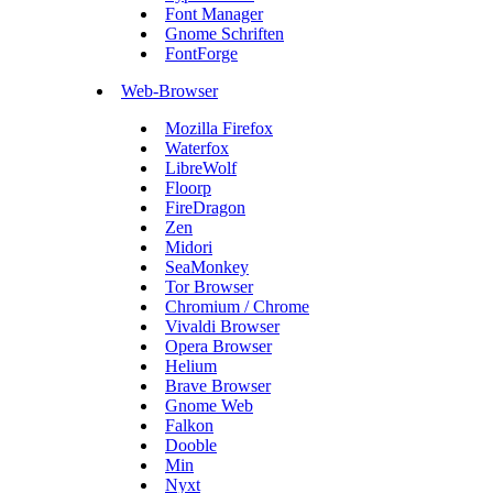
Font Manager
Gnome Schriften
FontForge
Web-Browser
Mozilla Firefox
Waterfox
LibreWolf
Floorp
FireDragon
Zen
Midori
SeaMonkey
Tor Browser
Chromium / Chrome
Vivaldi Browser
Opera Browser
Helium
Brave Browser
Gnome Web
Falkon
Dooble
Min
Nyxt