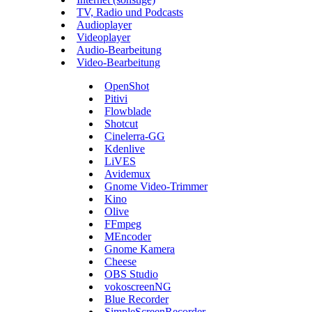
TV, Radio und Podcasts
Audioplayer
Videoplayer
Audio-Bearbeitung
Video-Bearbeitung
OpenShot
Pitivi
Flowblade
Shotcut
Cinelerra-GG
Kdenlive
LiVES
Avidemux
Gnome Video-Trimmer
Kino
Olive
FFmpeg
MEncoder
Gnome Kamera
Cheese
OBS Studio
vokoscreenNG
Blue Recorder
SimpleScreenRecorder