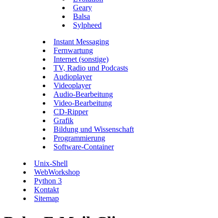
Geary
Balsa
Sylpheed
Instant Messaging
Fernwartung
Internet (sonstige)
TV, Radio und Podcasts
Audioplayer
Videoplayer
Audio-Bearbeitung
Video-Bearbeitung
CD-Ripper
Grafik
Bildung und Wissenschaft
Programmierung
Software-Container
Unix-Shell
WebWorkshop
Python 3
Kontakt
Sitemap