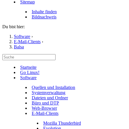
Sitemap
Inhalte finden
Bildnachweis
Du bist hier:
Software
›
E-Mail-Clients
›
Balsa
Startseite
Go Linux!
Software
Quellen und Installation
Systemverwaltung
Dateien und Ordner
Büro und DTP
Web-Browser
E-Mail-Clients
Mozilla Thunderbird
Evolution