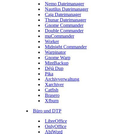
Nemo Dateimanager
Nautilus Dateimanager
Caja Dateimanager
Thunar Dateimanager
Gnome Commander
Double Commander
muCommander
Worker
Midnight Commander
Warpinator
Gnome Warp
MintBackup
Déjà Dup
Pika
Archivverwaltung
Xarchiver
Catfish
Brasero
Xfburn
Büro und DTP
LibreOffice
OnlyOffice
AbiWord