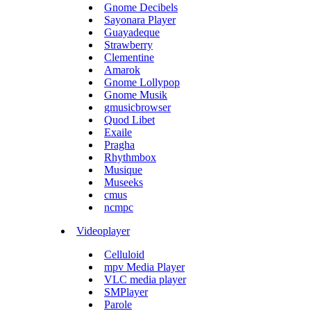
Gnome Decibels
Sayonara Player
Guayadeque
Strawberry
Clementine
Amarok
Gnome Lollypop
Gnome Musik
gmusicbrowser
Quod Libet
Exaile
Pragha
Rhythmbox
Musique
Museeks
cmus
ncmpc
Videoplayer
Celluloid
mpv Media Player
VLC media player
SMPlayer
Parole