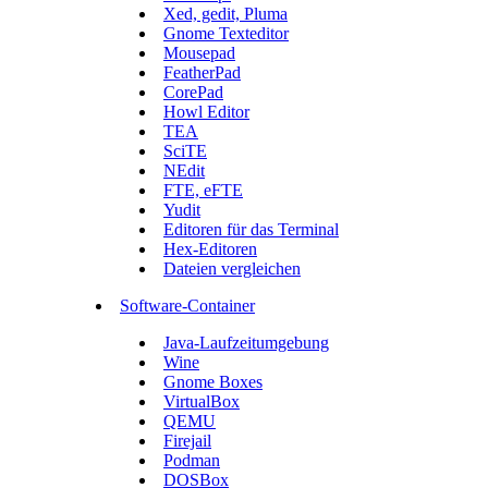
Xed, gedit, Pluma
Gnome Texteditor
Mousepad
FeatherPad
CorePad
Howl Editor
TEA
SciTE
NEdit
FTE, eFTE
Yudit
Editoren für das Terminal
Hex-Editoren
Dateien vergleichen
Software-Container
Java-Laufzeitumgebung
Wine
Gnome Boxes
VirtualBox
QEMU
Firejail
Podman
DOSBox