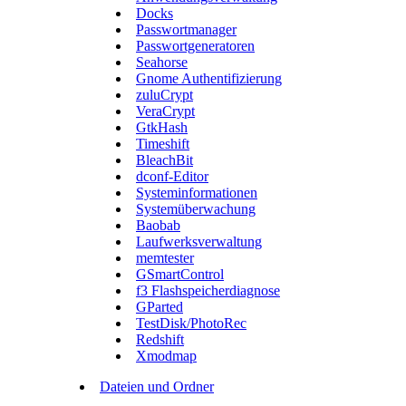
Docks
Passwortmanager
Passwortgeneratoren
Seahorse
Gnome Authentifizierung
zuluCrypt
VeraCrypt
GtkHash
Timeshift
BleachBit
dconf-Editor
Systeminformationen
Systemüberwachung
Baobab
Laufwerksverwaltung
memtester
GSmartControl
f3 Flashspeicherdiagnose
GParted
TestDisk/PhotoRec
Redshift
Xmodmap
Dateien und Ordner