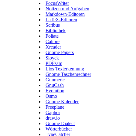
FocusWriter
Notizen und Aufgaben
Markdown-Editoren
LaTeX-Editoren
Scribus
Bibliothek
Foliate
Calibre
Xreader
Gnome Papers
Sioyek
PDFsam
Lios Texterkennung
Gnome Taschenrechner
Gnumeric
GnuCash
Evolution
Osmo
Gnome Kalender
Freeplane
Gaphor
draw.io
Gnome Dialect
Wörterbücher
TypeCatcher