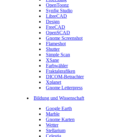
OpenToonz
Synfig Studio
LibreCAD
Design
FreeCAD
OpenSCAD
Gnome Screenshot
Flameshot
Shutter
Simple Scan
XSane
Farbwähler
Fraktalgrafiken
DICOM-Betrachter
Xplanet
Gnome Letterpress
Bildung und Wissenschaft
Google Earth
Marble
Gnome Karten
Wetter
Stellarium
Celestia