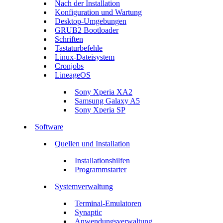
Nach der Installation
Konfiguration und Wartung
Desktop-Umgebungen
GRUB2 Bootloader
Schriften
Tastaturbefehle
Linux-Dateisystem
Cronjobs
LineageOS
Sony Xperia XA2
Samsung Galaxy A5
Sony Xperia SP
Software
Quellen und Installation
Installationshilfen
Programmstarter
Systemverwaltung
Terminal-Emulatoren
Synaptic
Anwendungsverwaltung