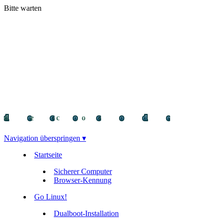
Bitte warten
decocode
decocode
deco
Navigation überspringen ▾
Startseite
Sicherer Computer
Browser-Kennung
Go Linux!
Dualboot-Installation