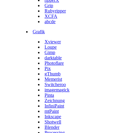
ripperX
Grip
Rubyripper
XCFA
abcde
Grafik
Xviewer
Loupe
Gimp
darktable
Photoflare
Pix
gThumb
Memerist
Switcheroo
imagemagick
Pinta
Zeichnung
InfiniPaint
mtPaint
Inkscape
Shotwell
Blender
Processing