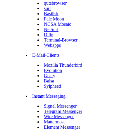
qutebrowser
surf
Basilisk
Pale Moon
NCSA Mosaic
NetSurf
Dillo
Terminal-Browser
Webapps
E-Mail-Clients
Mozilla Thunderbird
Evolution
Geary
Balsa
Sylpheed
Instant Messaging
Signal Messenger
Telegram Messenger
Wire Messenger
Mattermost
Element Messenger