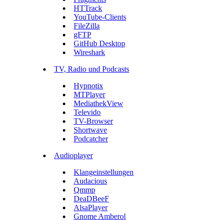
HTTrack
YouTube-Clients
FileZilla
gFTP
GitHub Desktop
Wireshark
TV, Radio und Podcasts
Hypnotix
MTPlayer
MediathekView
Televido
TV-Browser
Shortwave
Podcatcher
Audioplayer
Klangeinstellungen
Audacious
Qmmp
DeaDBeeF
AlsaPlayer
Gnome Amberol