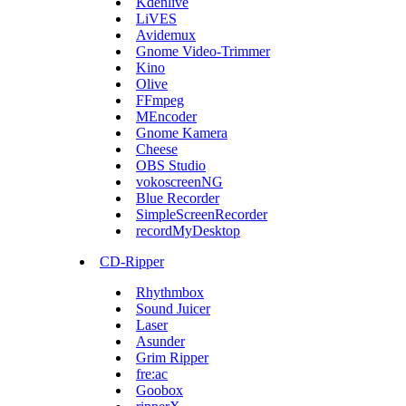
Kdenlive
LiVES
Avidemux
Gnome Video-Trimmer
Kino
Olive
FFmpeg
MEncoder
Gnome Kamera
Cheese
OBS Studio
vokoscreenNG
Blue Recorder
SimpleScreenRecorder
recordMyDesktop
CD-Ripper
Rhythmbox
Sound Juicer
Laser
Asunder
Grim Ripper
fre:ac
Goobox