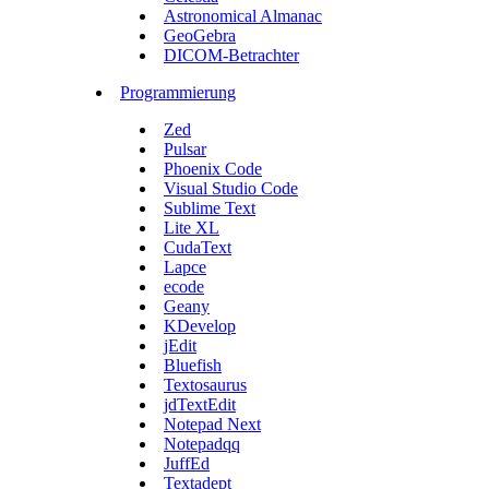
Astronomical Almanac
GeoGebra
DICOM-Betrachter
Programmierung
Zed
Pulsar
Phoenix Code
Visual Studio Code
Sublime Text
Lite XL
CudaText
Lapce
ecode
Geany
KDevelop
jEdit
Bluefish
Textosaurus
jdTextEdit
Notepad Next
Notepadqq
JuffEd
Textadept