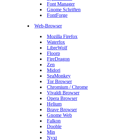
Font Manager
Gnome Schriften
FontForge
Web-Browser
Mozilla Firefox
Waterfox
LibreWolf
Floorp
FireDragon
Zen
Midori
SeaMonkey
Tor Browser
Chromium / Chrome
Vivaldi Browser
Opera Browser
Helium
Brave Browser
Gnome Web
Falkon
Dooble
Min
Nyxt