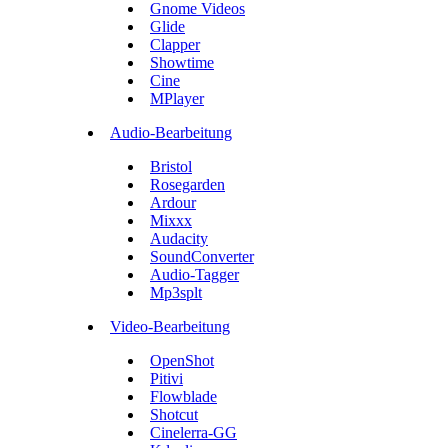
Gnome Videos
Glide
Clapper
Showtime
Cine
MPlayer
Audio-Bearbeitung
Bristol
Rosegarden
Ardour
Mixxx
Audacity
SoundConverter
Audio-Tagger
Mp3splt
Video-Bearbeitung
OpenShot
Pitivi
Flowblade
Shotcut
Cinelerra-GG