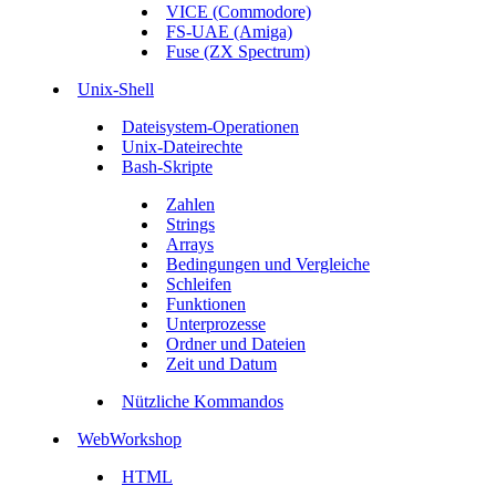
VICE (Commodore)
FS-UAE (Amiga)
Fuse (ZX Spectrum)
Unix-Shell
Dateisystem-Operationen
Unix-Dateirechte
Bash-Skripte
Zahlen
Strings
Arrays
Bedingungen und Vergleiche
Schleifen
Funktionen
Unterprozesse
Ordner und Dateien
Zeit und Datum
Nützliche Kommandos
WebWorkshop
HTML