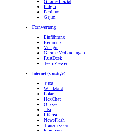
Gnome Fractal
Pidgin
Ferdium
Gajim
Fernwartung
Einführung
Remmina
Vinagre
Gnome Verbindungen
RustDesk
TeamViewer
Internet (sonstige)
Tuba
Whalebird
Polari
HexChat
Quassel
Jitsi
Liferea
NewsFlash
Transmission
Fragments