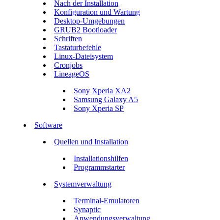
Nach der Installation
Konfiguration und Wartung
Desktop-Umgebungen
GRUB2 Bootloader
Schriften
Tastaturbefehle
Linux-Dateisystem
Cronjobs
LineageOS
Sony Xperia XA2
Samsung Galaxy A5
Sony Xperia SP
Software
Quellen und Installation
Installationshilfen
Programmstarter
Systemverwaltung
Terminal-Emulatoren
Synaptic
Anwendungsverwaltung