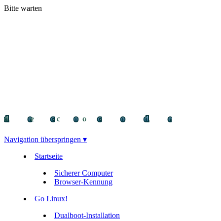
Bitte warten
decocode
decocode
deco
Navigation überspringen ▾
Startseite
Sicherer Computer
Browser-Kennung
Go Linux!
Dualboot-Installation