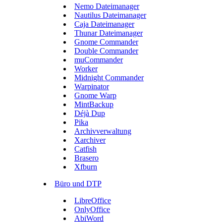
Nemo Dateimanager
Nautilus Dateimanager
Caja Dateimanager
Thunar Dateimanager
Gnome Commander
Double Commander
muCommander
Worker
Midnight Commander
Warpinator
Gnome Warp
MintBackup
Déjà Dup
Pika
Archivverwaltung
Xarchiver
Catfish
Brasero
Xfburn
Büro und DTP
LibreOffice
OnlyOffice
AbiWord