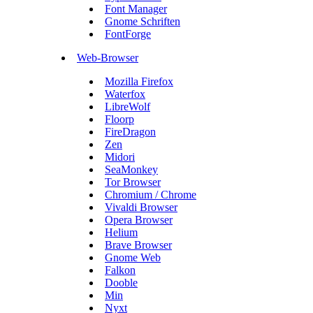
Font Manager
Gnome Schriften
FontForge
Web-Browser
Mozilla Firefox
Waterfox
LibreWolf
Floorp
FireDragon
Zen
Midori
SeaMonkey
Tor Browser
Chromium / Chrome
Vivaldi Browser
Opera Browser
Helium
Brave Browser
Gnome Web
Falkon
Dooble
Min
Nyxt