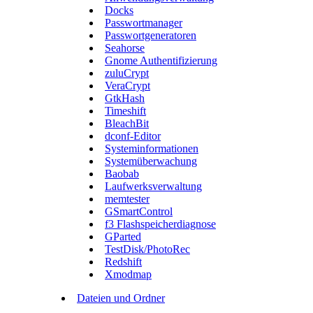
Docks
Passwortmanager
Passwortgeneratoren
Seahorse
Gnome Authentifizierung
zuluCrypt
VeraCrypt
GtkHash
Timeshift
BleachBit
dconf-Editor
Systeminformationen
Systemüberwachung
Baobab
Laufwerksverwaltung
memtester
GSmartControl
f3 Flashspeicherdiagnose
GParted
TestDisk/PhotoRec
Redshift
Xmodmap
Dateien und Ordner