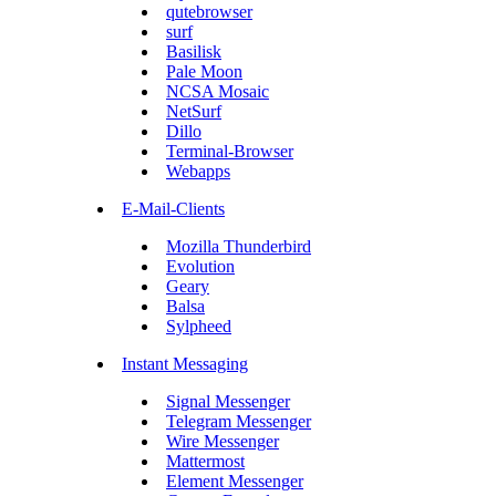
qutebrowser
surf
Basilisk
Pale Moon
NCSA Mosaic
NetSurf
Dillo
Terminal-Browser
Webapps
E-Mail-Clients
Mozilla Thunderbird
Evolution
Geary
Balsa
Sylpheed
Instant Messaging
Signal Messenger
Telegram Messenger
Wire Messenger
Mattermost
Element Messenger