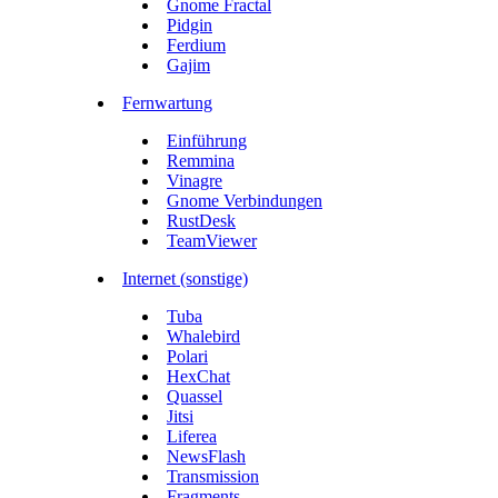
Gnome Fractal
Pidgin
Ferdium
Gajim
Fernwartung
Einführung
Remmina
Vinagre
Gnome Verbindungen
RustDesk
TeamViewer
Internet (sonstige)
Tuba
Whalebird
Polari
HexChat
Quassel
Jitsi
Liferea
NewsFlash
Transmission
Fragments