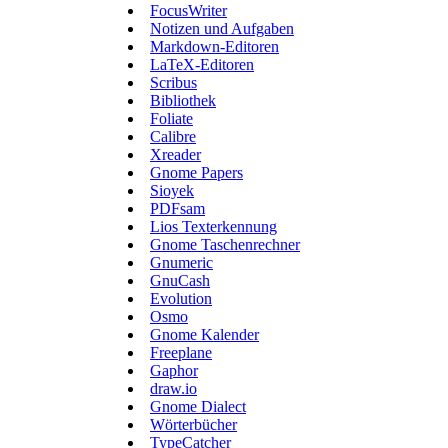
FocusWriter
Notizen und Aufgaben
Markdown-Editoren
LaTeX-Editoren
Scribus
Bibliothek
Foliate
Calibre
Xreader
Gnome Papers
Sioyek
PDFsam
Lios Texterkennung
Gnome Taschenrechner
Gnumeric
GnuCash
Evolution
Osmo
Gnome Kalender
Freeplane
Gaphor
draw.io
Gnome Dialect
Wörterbücher
TypeCatcher