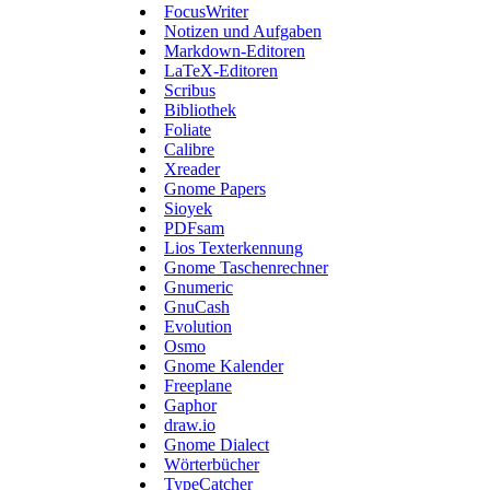
FocusWriter
Notizen und Aufgaben
Markdown-Editoren
LaTeX-Editoren
Scribus
Bibliothek
Foliate
Calibre
Xreader
Gnome Papers
Sioyek
PDFsam
Lios Texterkennung
Gnome Taschenrechner
Gnumeric
GnuCash
Evolution
Osmo
Gnome Kalender
Freeplane
Gaphor
draw.io
Gnome Dialect
Wörterbücher
TypeCatcher