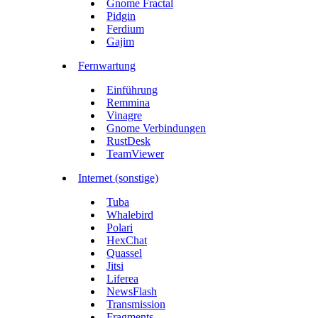
Gnome Fractal
Pidgin
Ferdium
Gajim
Fernwartung
Einführung
Remmina
Vinagre
Gnome Verbindungen
RustDesk
TeamViewer
Internet (sonstige)
Tuba
Whalebird
Polari
HexChat
Quassel
Jitsi
Liferea
NewsFlash
Transmission
Fragments