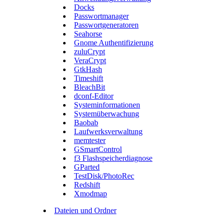
Docks
Passwortmanager
Passwortgeneratoren
Seahorse
Gnome Authentifizierung
zuluCrypt
VeraCrypt
GtkHash
Timeshift
BleachBit
dconf-Editor
Systeminformationen
Systemüberwachung
Baobab
Laufwerksverwaltung
memtester
GSmartControl
f3 Flashspeicherdiagnose
GParted
TestDisk/PhotoRec
Redshift
Xmodmap
Dateien und Ordner