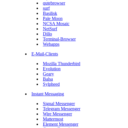
qutebrowser
surf
Basilisk
Pale Moon
NCSA Mosaic
NetSurf
Dillo
Terminal-Browser
Webapps
E-Mail-Clients
Mozilla Thunderbird
Evolution
Geary
Balsa
Sylpheed
Instant Messaging
Signal Messenger
Telegram Messenger
Wire Messenger
Mattermost
Element Messenger