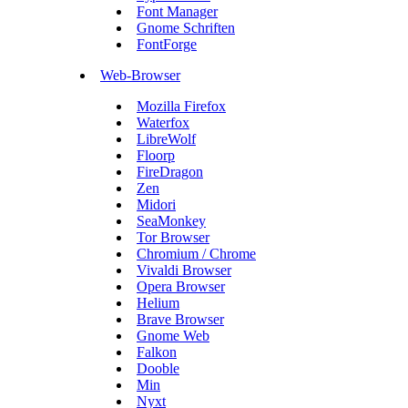
Font Manager
Gnome Schriften
FontForge
Web-Browser
Mozilla Firefox
Waterfox
LibreWolf
Floorp
FireDragon
Zen
Midori
SeaMonkey
Tor Browser
Chromium / Chrome
Vivaldi Browser
Opera Browser
Helium
Brave Browser
Gnome Web
Falkon
Dooble
Min
Nyxt