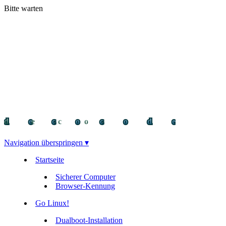
Bitte warten
decocode
decocode
deco
Navigation überspringen ▾
Startseite
Sicherer Computer
Browser-Kennung
Go Linux!
Dualboot-Installation