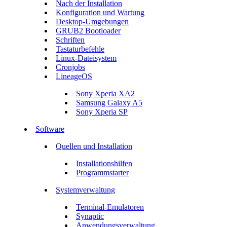
Nach der Installation
Konfiguration und Wartung
Desktop-Umgebungen
GRUB2 Bootloader
Schriften
Tastaturbefehle
Linux-Dateisystem
Cronjobs
LineageOS
Sony Xperia XA2
Samsung Galaxy A5
Sony Xperia SP
Software
Quellen und Installation
Installationshilfen
Programmstarter
Systemverwaltung
Terminal-Emulatoren
Synaptic
Anwendungsverwaltung