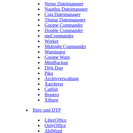
Nemo Dateimanager
Nautilus Dateimanager
Caja Dateimanager
Thunar Dateimanager
Gnome Commander
Double Commander
muCommander
Worker
Midnight Commander
Warpinator
Gnome Warp
MintBackup
Déjà Dup
Pika
Archivverwaltung
Xarchiver
Catfish
Brasero
Xfburn
Büro und DTP
LibreOffice
OnlyOffice
AbiWord