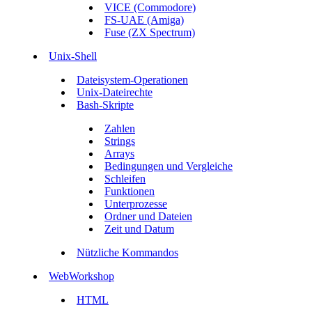
VICE (Commodore)
FS-UAE (Amiga)
Fuse (ZX Spectrum)
Unix-Shell
Dateisystem-Operationen
Unix-Dateirechte
Bash-Skripte
Zahlen
Strings
Arrays
Bedingungen und Vergleiche
Schleifen
Funktionen
Unterprozesse
Ordner und Dateien
Zeit und Datum
Nützliche Kommandos
WebWorkshop
HTML