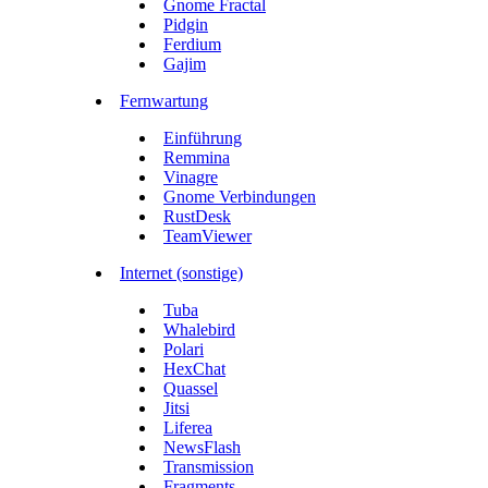
Gnome Fractal
Pidgin
Ferdium
Gajim
Fernwartung
Einführung
Remmina
Vinagre
Gnome Verbindungen
RustDesk
TeamViewer
Internet (sonstige)
Tuba
Whalebird
Polari
HexChat
Quassel
Jitsi
Liferea
NewsFlash
Transmission
Fragments