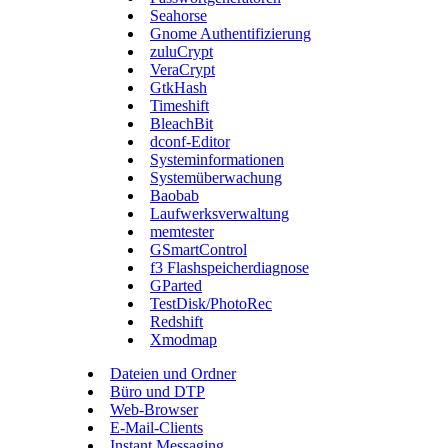
Seahorse
Gnome Authentifizierung
zuluCrypt
VeraCrypt
GtkHash
Timeshift
BleachBit
dconf-Editor
Systeminformationen
Systemüberwachung
Baobab
Laufwerksverwaltung
memtester
GSmartControl
f3 Flashspeicherdiagnose
GParted
TestDisk/PhotoRec
Redshift
Xmodmap
Dateien und Ordner
Büro und DTP
Web-Browser
E-Mail-Clients
Instant Messaging