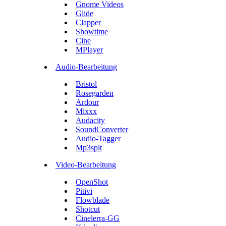
Gnome Videos
Glide
Clapper
Showtime
Cine
MPlayer
Audio-Bearbeitung
Bristol
Rosegarden
Ardour
Mixxx
Audacity
SoundConverter
Audio-Tagger
Mp3splt
Video-Bearbeitung
OpenShot
Pitivi
Flowblade
Shotcut
Cinelerra-GG