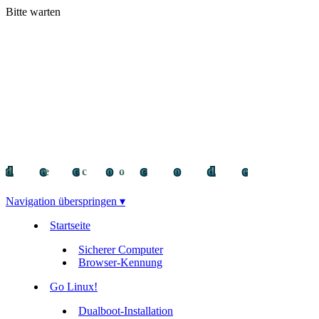
Bitte warten
decocode
decocode
deco
Navigation überspringen ▾
Startseite
Sicherer Computer
Browser-Kennung
Go Linux!
Dualboot-Installation