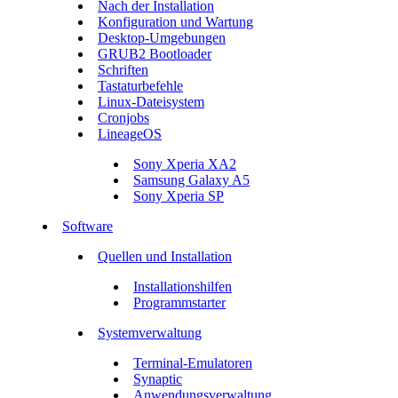
Nach der Installation
Konfiguration und Wartung
Desktop-Umgebungen
GRUB2 Bootloader
Schriften
Tastaturbefehle
Linux-Dateisystem
Cronjobs
LineageOS
Sony Xperia XA2
Samsung Galaxy A5
Sony Xperia SP
Software
Quellen und Installation
Installationshilfen
Programmstarter
Systemverwaltung
Terminal-Emulatoren
Synaptic
Anwendungsverwaltung