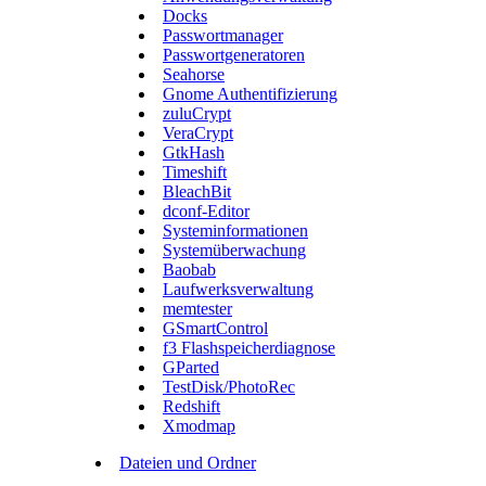
Docks
Passwortmanager
Passwortgeneratoren
Seahorse
Gnome Authentifizierung
zuluCrypt
VeraCrypt
GtkHash
Timeshift
BleachBit
dconf-Editor
Systeminformationen
Systemüberwachung
Baobab
Laufwerksverwaltung
memtester
GSmartControl
f3 Flashspeicherdiagnose
GParted
TestDisk/PhotoRec
Redshift
Xmodmap
Dateien und Ordner