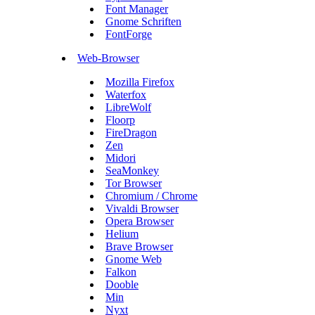
Font Manager
Gnome Schriften
FontForge
Web-Browser
Mozilla Firefox
Waterfox
LibreWolf
Floorp
FireDragon
Zen
Midori
SeaMonkey
Tor Browser
Chromium / Chrome
Vivaldi Browser
Opera Browser
Helium
Brave Browser
Gnome Web
Falkon
Dooble
Min
Nyxt