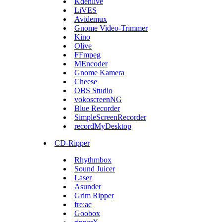
Kdenlive
LiVES
Avidemux
Gnome Video-Trimmer
Kino
Olive
FFmpeg
MEncoder
Gnome Kamera
Cheese
OBS Studio
vokoscreenNG
Blue Recorder
SimpleScreenRecorder
recordMyDesktop
CD-Ripper
Rhythmbox
Sound Juicer
Laser
Asunder
Grim Ripper
fre:ac
Goobox