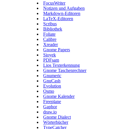
FocusWriter
Notizen und Aufgaben
Markdown-Editoren
LaTeX-Editoren
Scribus
Bibliothek
Foliate
Calibre
Xreader
Gnome Papers
Sioyek
PDFsam
Lios Texterkennung
Gnome Taschenrechner
Gnumeric
GnuCash
Evolution
Osmo
Gnome Kalender
Freeplane
Gaphor
draw.io
Gnome Dialect
Wörterbücher
TypeCatcher