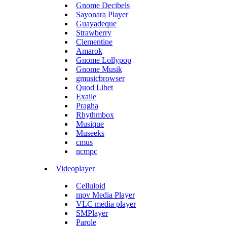
Gnome Decibels
Sayonara Player
Guayadeque
Strawberry
Clementine
Amarok
Gnome Lollypop
Gnome Musik
gmusicbrowser
Quod Libet
Exaile
Pragha
Rhythmbox
Musique
Museeks
cmus
ncmpc
Videoplayer
Celluloid
mpv Media Player
VLC media player
SMPlayer
Parole