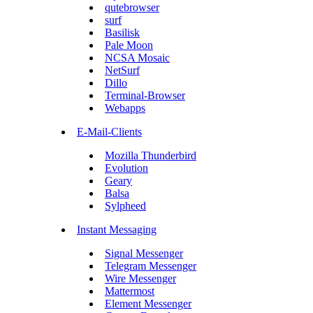
qutebrowser
surf
Basilisk
Pale Moon
NCSA Mosaic
NetSurf
Dillo
Terminal-Browser
Webapps
E-Mail-Clients
Mozilla Thunderbird
Evolution
Geary
Balsa
Sylpheed
Instant Messaging
Signal Messenger
Telegram Messenger
Wire Messenger
Mattermost
Element Messenger