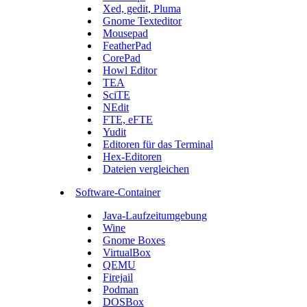
Xed, gedit, Pluma
Gnome Texteditor
Mousepad
FeatherPad
CorePad
Howl Editor
TEA
SciTE
NEdit
FTE, eFTE
Yudit
Editoren für das Terminal
Hex-Editoren
Dateien vergleichen
Software-Container
Java-Laufzeitumgebung
Wine
Gnome Boxes
VirtualBox
QEMU
Firejail
Podman
DOSBox