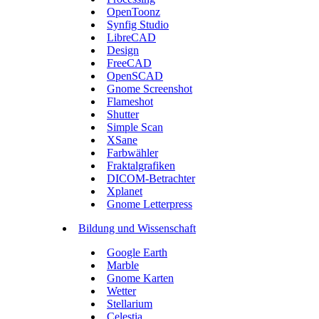
OpenToonz
Synfig Studio
LibreCAD
Design
FreeCAD
OpenSCAD
Gnome Screenshot
Flameshot
Shutter
Simple Scan
XSane
Farbwähler
Fraktalgrafiken
DICOM-Betrachter
Xplanet
Gnome Letterpress
Bildung und Wissenschaft
Google Earth
Marble
Gnome Karten
Wetter
Stellarium
Celestia