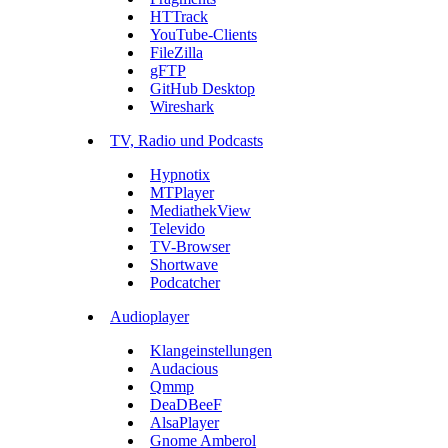
HTTrack
YouTube-Clients
FileZilla
gFTP
GitHub Desktop
Wireshark
TV, Radio und Podcasts
Hypnotix
MTPlayer
MediathekView
Televido
TV-Browser
Shortwave
Podcatcher
Audioplayer
Klangeinstellungen
Audacious
Qmmp
DeaDBeeF
AlsaPlayer
Gnome Amberol