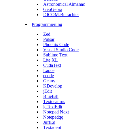
Astronomical Almanac
GeoGebra
DICOM-Betrachter
Programmierung
Zed
Pulsar
Phoenix Code
Visual Studio Code
Sublime Text
Lite XL
CudaText
Lapce
ecode
Geany
KDevelop
jEdit
Bluefish
Textosaurus
jdTextEdit
Notepad Next
Notepadqq
JuffEd
Textadept