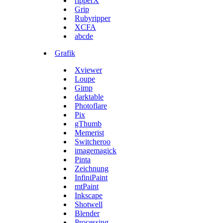
ripperX
Grip
Rubyripper
XCFA
abcde
Grafik
Xviewer
Loupe
Gimp
darktable
Photoflare
Pix
gThumb
Memerist
Switcheroo
imagemagick
Pinta
Zeichnung
InfiniPaint
mtPaint
Inkscape
Shotwell
Blender
Processing