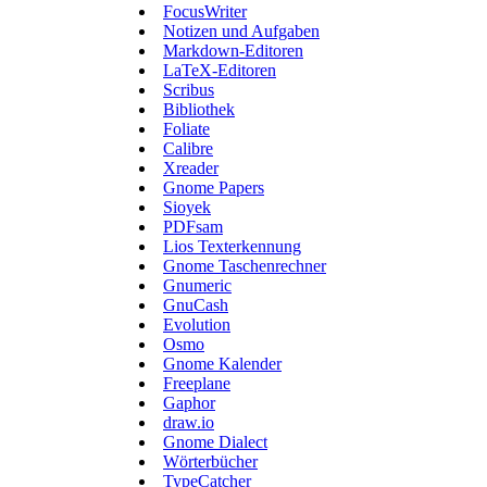
FocusWriter
Notizen und Aufgaben
Markdown-Editoren
LaTeX-Editoren
Scribus
Bibliothek
Foliate
Calibre
Xreader
Gnome Papers
Sioyek
PDFsam
Lios Texterkennung
Gnome Taschenrechner
Gnumeric
GnuCash
Evolution
Osmo
Gnome Kalender
Freeplane
Gaphor
draw.io
Gnome Dialect
Wörterbücher
TypeCatcher