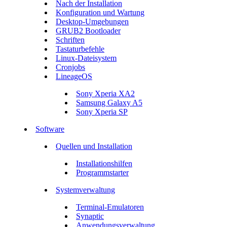
Nach der Installation
Konfiguration und Wartung
Desktop-Umgebungen
GRUB2 Bootloader
Schriften
Tastaturbefehle
Linux-Dateisystem
Cronjobs
LineageOS
Sony Xperia XA2
Samsung Galaxy A5
Sony Xperia SP
Software
Quellen und Installation
Installationshilfen
Programmstarter
Systemverwaltung
Terminal-Emulatoren
Synaptic
Anwendungsverwaltung