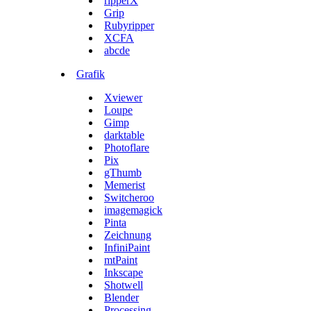
ripperX
Grip
Rubyripper
XCFA
abcde
Grafik
Xviewer
Loupe
Gimp
darktable
Photoflare
Pix
gThumb
Memerist
Switcheroo
imagemagick
Pinta
Zeichnung
InfiniPaint
mtPaint
Inkscape
Shotwell
Blender
Processing