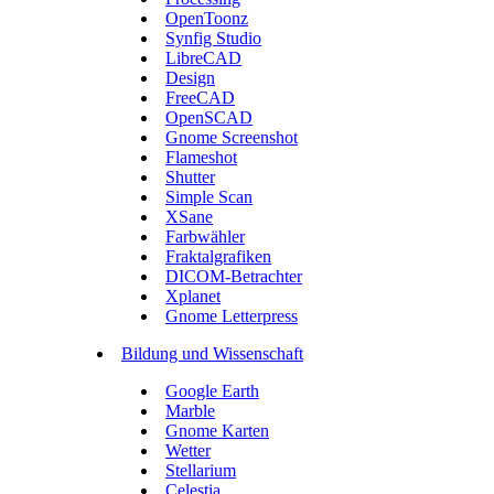
OpenToonz
Synfig Studio
LibreCAD
Design
FreeCAD
OpenSCAD
Gnome Screenshot
Flameshot
Shutter
Simple Scan
XSane
Farbwähler
Fraktalgrafiken
DICOM-Betrachter
Xplanet
Gnome Letterpress
Bildung und Wissenschaft
Google Earth
Marble
Gnome Karten
Wetter
Stellarium
Celestia