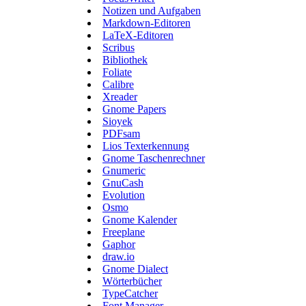
Notizen und Aufgaben
Markdown-Editoren
LaTeX-Editoren
Scribus
Bibliothek
Foliate
Calibre
Xreader
Gnome Papers
Sioyek
PDFsam
Lios Texterkennung
Gnome Taschenrechner
Gnumeric
GnuCash
Evolution
Osmo
Gnome Kalender
Freeplane
Gaphor
draw.io
Gnome Dialect
Wörterbücher
TypeCatcher
Font Manager