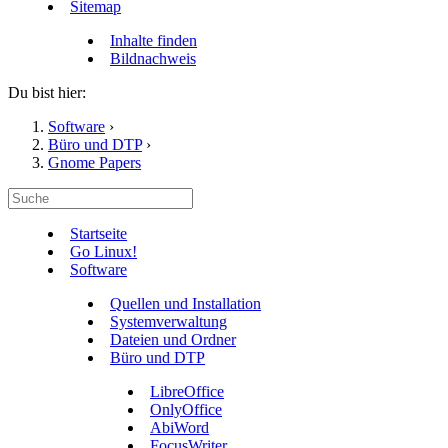
Sitemap
Inhalte finden
Bildnachweis
Du bist hier:
Software
›
Büro und DTP
›
Gnome Papers
Startseite
Go Linux!
Software
Quellen und Installation
Systemverwaltung
Dateien und Ordner
Büro und DTP
LibreOffice
OnlyOffice
AbiWord
FocusWriter