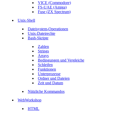
VICE (Commodore)
FS-UAE (Amiga)
Fuse (ZX Spectrum)
Unix-Shell
Dateisystem-Operationen
Unix-Dateirechte
Bash-Skripte
Zahlen
Strings
Arrays
Bedingungen und Vergleiche
Schleifen
Funktionen
Unterprozesse
Ordner und Dateien
Zeit und Datum
Nützliche Kommandos
WebWorkshop
HTML