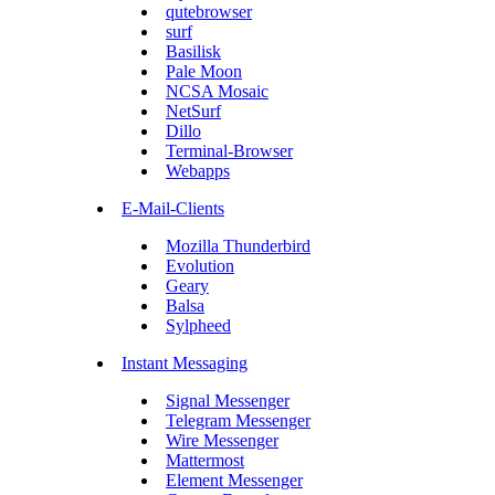
qutebrowser
surf
Basilisk
Pale Moon
NCSA Mosaic
NetSurf
Dillo
Terminal-Browser
Webapps
E-Mail-Clients
Mozilla Thunderbird
Evolution
Geary
Balsa
Sylpheed
Instant Messaging
Signal Messenger
Telegram Messenger
Wire Messenger
Mattermost
Element Messenger