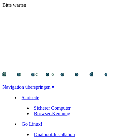
Bitte warten
decocode
decocode
deco
Navigation überspringen ▾
Startseite
Sicherer Computer
Browser-Kennung
Go Linux!
Dualboot-Installation