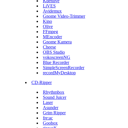
Kdenlive
LiVES
Avidemux
Gnome Video-Trimmer
Kino
Olive
FFmpeg
MEncoder
Gnome Kamera
Cheese
OBS Studio
vokoscreenNG
Blue Recorder
SimpleScreenRecorder
recordMyDesktop
CD-Ripper
Rhythmbox
Sound Juicer
Laser
Asunder
Grim Ripper
fre:ac
Goobox