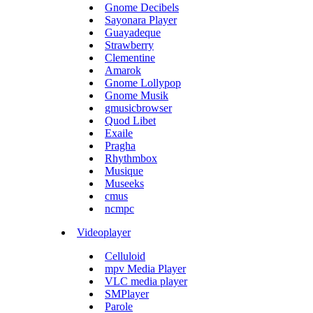
Gnome Decibels
Sayonara Player
Guayadeque
Strawberry
Clementine
Amarok
Gnome Lollypop
Gnome Musik
gmusicbrowser
Quod Libet
Exaile
Pragha
Rhythmbox
Musique
Museeks
cmus
ncmpc
Videoplayer
Celluloid
mpv Media Player
VLC media player
SMPlayer
Parole