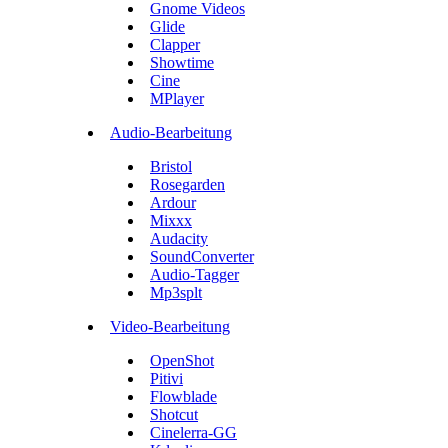
Gnome Videos
Glide
Clapper
Showtime
Cine
MPlayer
Audio-Bearbeitung
Bristol
Rosegarden
Ardour
Mixxx
Audacity
SoundConverter
Audio-Tagger
Mp3splt
Video-Bearbeitung
OpenShot
Pitivi
Flowblade
Shotcut
Cinelerra-GG