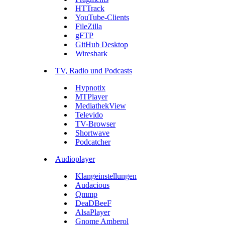
HTTrack
YouTube-Clients
FileZilla
gFTP
GitHub Desktop
Wireshark
TV, Radio und Podcasts
Hypnotix
MTPlayer
MediathekView
Televido
TV-Browser
Shortwave
Podcatcher
Audioplayer
Klangeinstellungen
Audacious
Qmmp
DeaDBeeF
AlsaPlayer
Gnome Amberol