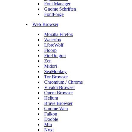
Font Manager
Gnome Schriften
FontForge
Web-Browser
Mozilla Firefox
Waterfox
LibreWolf
Floorp
FireDragon
Zen
Midori
SeaMonkey
Tor Browser
Chromium / Chrome
Vivaldi Browser
Opera Browser
Helium
Brave Browser
Gnome Web
Falkon
Dooble
Min
Nyxt