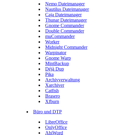
Nemo Dateimanager
Nautilus Dateimanager
Caja Dateimanager
Thunar Dateimanager
Gnome Commander
Double Commander
muCommander
Worker
Midnight Commander
Warpinator
Gnome Warp
MintBackup
Déjà Dup
Pika
Archivverwaltung
Xarchiver
Catfish
Brasero
Xfburn
Büro und DTP
LibreOffice
OnlyOffice
AbiWord