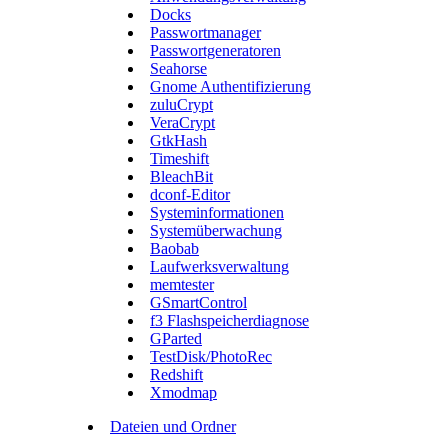
Docks
Passwortmanager
Passwortgeneratoren
Seahorse
Gnome Authentifizierung
zuluCrypt
VeraCrypt
GtkHash
Timeshift
BleachBit
dconf-Editor
Systeminformationen
Systemüberwachung
Baobab
Laufwerksverwaltung
memtester
GSmartControl
f3 Flashspeicherdiagnose
GParted
TestDisk/PhotoRec
Redshift
Xmodmap
Dateien und Ordner