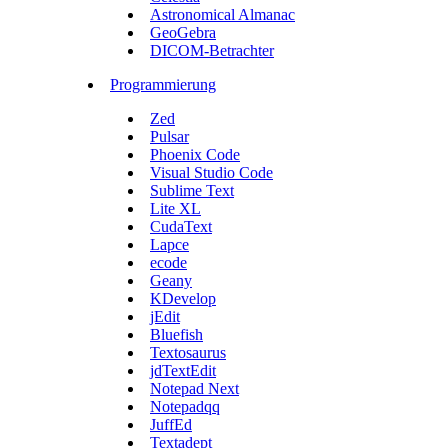
Astronomical Almanac
GeoGebra
DICOM-Betrachter
Programmierung
Zed
Pulsar
Phoenix Code
Visual Studio Code
Sublime Text
Lite XL
CudaText
Lapce
ecode
Geany
KDevelop
jEdit
Bluefish
Textosaurus
jdTextEdit
Notepad Next
Notepadqq
JuffEd
Textadept