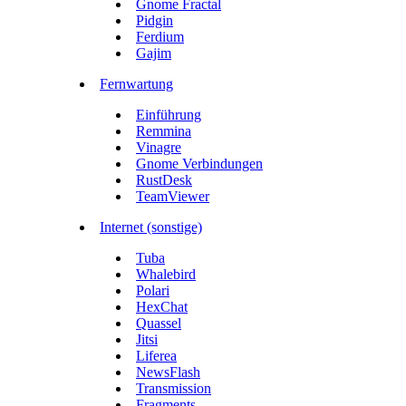
Gnome Fractal
Pidgin
Ferdium
Gajim
Fernwartung
Einführung
Remmina
Vinagre
Gnome Verbindungen
RustDesk
TeamViewer
Internet (sonstige)
Tuba
Whalebird
Polari
HexChat
Quassel
Jitsi
Liferea
NewsFlash
Transmission
Fragments