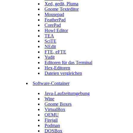
Xed, gedit, Pluma
Gnome Texteditor
Mousepad
FeatherPad
CorePad
Howl Editor
TEA
SciTE
NEdit
FTE, eFTE
Yudit
Editoren für das Terminal
Hex-Editoren
Dateien vergleichen
Software-Container
Java-Laufzeitumgebung
Wine
Gnome Boxes
VirtualBox
QEMU
Firejail
Podman
DOSBox