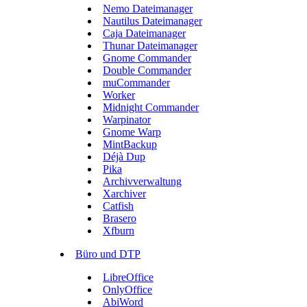
Nemo Dateimanager
Nautilus Dateimanager
Caja Dateimanager
Thunar Dateimanager
Gnome Commander
Double Commander
muCommander
Worker
Midnight Commander
Warpinator
Gnome Warp
MintBackup
Déjà Dup
Pika
Archivverwaltung
Xarchiver
Catfish
Brasero
Xfburn
Büro und DTP
LibreOffice
OnlyOffice
AbiWord