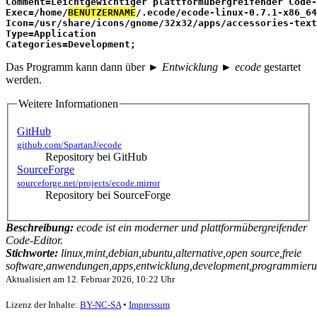
Comment=Leichtgewichtiger plattformübergreifender Code-
Exec=/home/
BENUTZERNAME
/.ecode/ecode-linux-0.7.1-x86_64
Icon=/usr/share/icons/gnome/32x32/apps/accessories-text
Type=Application
Categories=Development;
Das Programm kann dann über
► Entwicklung ► ecode
gestartet
werden.
Weitere Informationen
GitHub
github.com/SpartanJ/ecode
Repository bei GitHub
SourceForge
sourceforge.net/projects/ecode.mirror
Repository bei SourceForge
Beschreibung:
ecode ist ein moderner und plattformübergreifender
Code-Editor.
Stichworte:
linux,mint,debian,ubuntu,alternative,open source,freie
software,anwendungen,apps,entwicklung,development,programmierun
Aktualisiert am
12. Februar 2026, 10:22 Uhr
Lizenz der Inhalte:
BY-NC-SA
•
Impressum