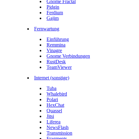
Gnome Fractal
Pidgin
Ferdium
Gajim
Fernwartung
Einführung
Remmina
Vinagre
Gnome Verbindungen
RustDesk
TeamViewer
Internet (sonstige)
Tuba
Whalebird
Polari
HexChat
Quassel
Jitsi
Liferea
NewsFlash
Transmission
Fragments