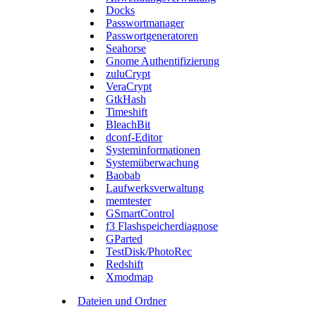
Docks
Passwortmanager
Passwortgeneratoren
Seahorse
Gnome Authentifizierung
zuluCrypt
VeraCrypt
GtkHash
Timeshift
BleachBit
dconf-Editor
Systeminformationen
Systemüberwachung
Baobab
Laufwerksverwaltung
memtester
GSmartControl
f3 Flashspeicherdiagnose
GParted
TestDisk/PhotoRec
Redshift
Xmodmap
Dateien und Ordner