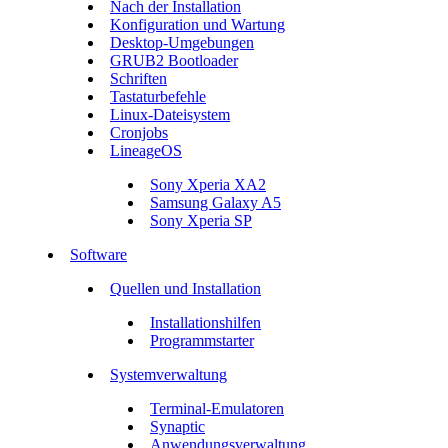
Nach der Installation
Konfiguration und Wartung
Desktop-Umgebungen
GRUB2 Bootloader
Schriften
Tastaturbefehle
Linux-Dateisystem
Cronjobs
LineageOS
Sony Xperia XA2
Samsung Galaxy A5
Sony Xperia SP
Software
Quellen und Installation
Installationshilfen
Programmstarter
Systemverwaltung
Terminal-Emulatoren
Synaptic
Anwendungsverwaltung