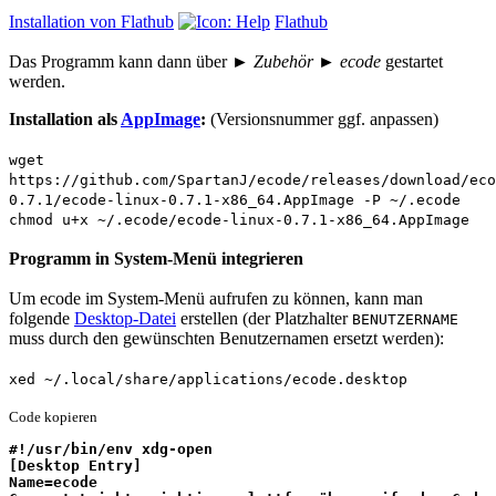
Installation von Flathub
Flathub
Das Programm kann dann über
► Zubehör ► ecode
gestartet
werden.
Installation als
AppImage
:
(Versionsnummer ggf. anpassen)
wget
https://github.com/SpartanJ/ecode/releases/download/eco
0.7.1/ecode-linux-0.7.1-x86_64.AppImage -P ~/.ecode
chmod u+x ~/.ecode/ecode-linux-0.7.1-x86_64.AppImage
Programm in System-Menü integrieren
Um ecode im System-Menü aufrufen zu können, kann man
folgende
Desktop-Datei
erstellen (der Platzhalter
BENUTZERNAME
muss durch den gewünschten Benutzernamen ersetzt werden):
xed ~/.local/share/applications/ecode.desktop
Code kopieren
#!/usr/bin/env xdg-open
[Desktop Entry]
Name=ecode