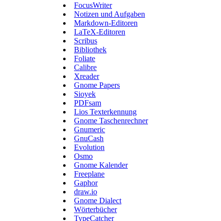
FocusWriter
Notizen und Aufgaben
Markdown-Editoren
LaTeX-Editoren
Scribus
Bibliothek
Foliate
Calibre
Xreader
Gnome Papers
Sioyek
PDFsam
Lios Texterkennung
Gnome Taschenrechner
Gnumeric
GnuCash
Evolution
Osmo
Gnome Kalender
Freeplane
Gaphor
draw.io
Gnome Dialect
Wörterbücher
TypeCatcher