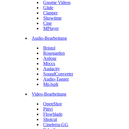
Gnome Videos
Glide
Clapper
Showtime
Cine
MPlayer
Audio-Bearbeitung
Bristol
Rosegarden
Ardour
Mixxx
Audacity
SoundConverter
Audio-Tagger
Mp3splt
Video-Bearbeitung
OpenShot
Pitivi
Flowblade
Shotcut
Cinelerra-GG