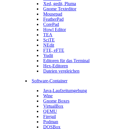
Xed, gedit, Pluma
Gnome Texteditor
Mousepad
FeatherPad
CorePad
Howl Editor
TEA
SciTE
NEdit
FTE, eFTE
Yudit
Editoren für das Terminal
Hex-Editoren
Dateien vergleichen
Software-Container
Java-Laufzeitumgebung
Wine
Gnome Boxes
VirtualBox
QEMU
Firejail
Podman
DOSBox