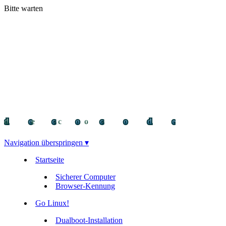
Bitte warten
decocode
decocode
deco
Navigation überspringen ▾
Startseite
Sicherer Computer
Browser-Kennung
Go Linux!
Dualboot-Installation