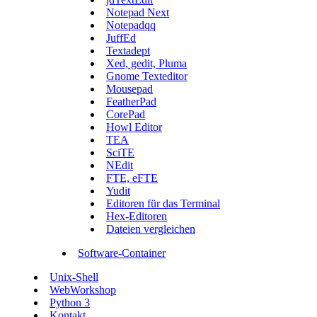
Notepad Next
Notepadqq
JuffEd
Textadept
Xed, gedit, Pluma
Gnome Texteditor
Mousepad
FeatherPad
CorePad
Howl Editor
TEA
SciTE
NEdit
FTE, eFTE
Yudit
Editoren für das Terminal
Hex-Editoren
Dateien vergleichen
Software-Container
Unix-Shell
WebWorkshop
Python 3
Kontakt