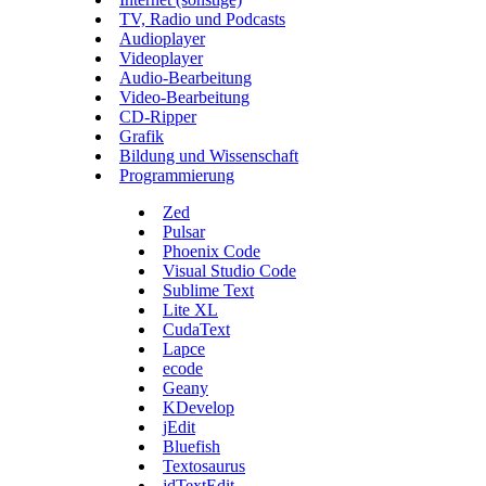
TV, Radio und Podcasts
Audioplayer
Videoplayer
Audio-Bearbeitung
Video-Bearbeitung
CD-Ripper
Grafik
Bildung und Wissenschaft
Programmierung
Zed
Pulsar
Phoenix Code
Visual Studio Code
Sublime Text
Lite XL
CudaText
Lapce
ecode
Geany
KDevelop
jEdit
Bluefish
Textosaurus
jdTextEdit