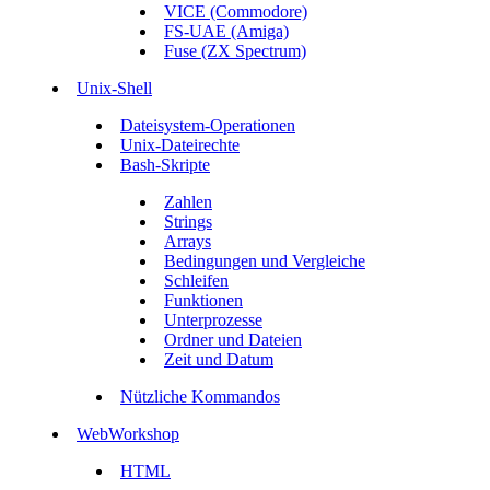
VICE (Commodore)
FS-UAE (Amiga)
Fuse (ZX Spectrum)
Unix-Shell
Dateisystem-Operationen
Unix-Dateirechte
Bash-Skripte
Zahlen
Strings
Arrays
Bedingungen und Vergleiche
Schleifen
Funktionen
Unterprozesse
Ordner und Dateien
Zeit und Datum
Nützliche Kommandos
WebWorkshop
HTML