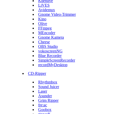
Kdenlive
LiVES
Avidemux
Gnome Video-Trimmer
Kino
Olive
FFmpeg
MEncoder
Gnome Kamera
Cheese
OBS Studio
vokoscreenNG
Blue Recorder
SimpleScreenRecorder
recordMyDesktop
CD-Ripper
Rhythmbox
Sound Juicer
Laser
Asunder
Grim Ripper
fre:ac
Goobox