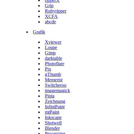
ripperX
Grip
Rubyripper
XCFA
abcde
Grafik
Xviewer
Loupe
Gimp
darktable
Photoflare
Pix
gThumb
Memerist
Switcheroo
imagemagick
Pinta
Zeichnung
InfiniPaint
mtPaint
Inkscape
Shotwell
Blender
Processing