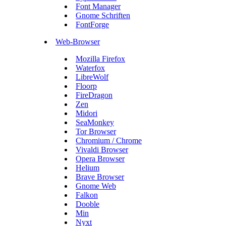
Font Manager
Gnome Schriften
FontForge
Web-Browser
Mozilla Firefox
Waterfox
LibreWolf
Floorp
FireDragon
Zen
Midori
SeaMonkey
Tor Browser
Chromium / Chrome
Vivaldi Browser
Opera Browser
Helium
Brave Browser
Gnome Web
Falkon
Dooble
Min
Nyxt