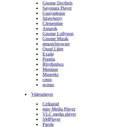
Gnome Decibels
Sayonara Player
Guayadeque
Strawberry
Clementine
Amarok
Gnome Lollypop
Gnome Musik
gmusicbrowser
Quod Libet
Exaile
Pragha
Rhythmbox
Musique
Museeks
cmus
ncmpc
Videoplayer
Celluloid
mpv Media Player
VLC media player
SMPlayer
Parole