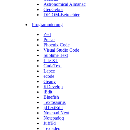
Astronomical Almanac
GeoGebra
DICOM-Betrachter
Programmierung
Zed
Pulsar
Phoenix Code
Visual Studio Code
Sublime Text
Lite XL
CudaText
Lapce
ecode
Geany
KDevelop
jEdit
Bluefish
Textosaurus
jdTextEdit
Notepad Next
Notepadqq
JuffEd
Textadept