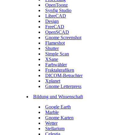
OpenToonz
Synfig Studio
LibreCAD
Design
FreeCAD
OpenSCAD
Gnome Screenshot
Flameshot
Shutter
Simple Scan
XSane
Farbwähler
Fraktalgrafiken
DICOM-Betrachter
Xplanet
Gnome Letterpress
Bildung und Wissenschaft
Google Earth
Marble
Gnome Karten
Wetter
Stellarium
Celestia