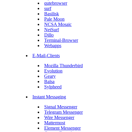
qutebrowser
surf
Basilisk
Pale Moon
NCSA Mosaic
NetSurf
Dillo
Terminal-Browser
Webapps
E-Mail-Clients
Mozilla Thunderbird
Evolution
Geary
Balsa
Sylpheed
Instant Messaging
Signal Messenger
Telegram Messenger
Wire Messenger
Mattermost
Element Messenger